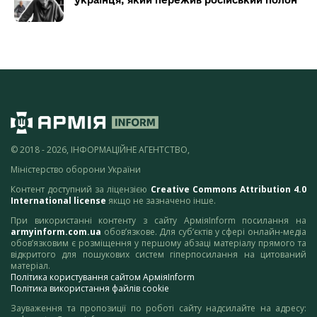
© 2018 - 2026, ІНФОРМАЦІЙНЕ АГЕНТСТВО,
Міністерство оборони України
Контент доступний за ліцензією
Creative Commons Attribution 4.0
International license
якщо не зазначено інше.
При використанні контенту з сайту АрміяInform посилання на
armyinform.com.ua
обов’язкове. Для суб’єктів у сфері онлайн-медіа
обов’язковим є розміщення у першому абзаці матеріалу прямого та
відкритого для пошукових систем гіперпосилання на цитований
матеріал.
Політика користування сайтом АрміяInform
Політика використання файлів cookie
Зауваження та пропозиції по роботі сайту надсилайте на адресу: