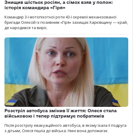
Знищив шістьох росіян, а сімох взяв у полон:
історія командира «Гіря»
Командир 3-ї мотопіхотної роти 43-ї окремої механізованої
бригади Олексій із позивним «Гіря» захищає Харківщину — край,
де народився та виріс.
Розстріл автобуса змінив її життя: Олеся стала
військовою і тепер підтримує побратимів
Після розстрілу евакуаційного автобуса, в якому їхала її подруга
з дітьми, Олеся пішла до війська. Нині вона допомагає