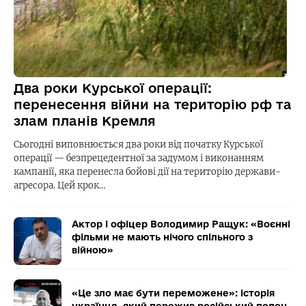
Два роки Курської операції:
перенесення війни на територію рф та
злам планів Кремля
Сьогодні виповнюється два роки від початку Курської
операції — безпрецедентної за задумом і виконанням
кампанії, яка перенесла бойові дії на територію держави-
агресора. Цей крок…
Актор і офіцер Володимир Ращук: «Воєнні
фільми не мають нічого спільного з
війною»
«Це зло має бути переможене»: історія
українця, який пережив російський полон