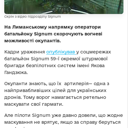
Скрін з відео підрозділу Signum
На Лиманському напрямку оператори
батальйону Signum скорочують вогневі
можливості окупантів.
Кадри ураження
опублікував
у соцмережах
батальйон Signum 59-ї окремої штурмової
бригади безпілотних систем імені Якова
Гандзюка.
Окупанти знають, що їх артилерія— одна з
найпривабливіших цілей для українських
дронів. Тому ворог намагається ретельно
маскувати свої гармати.
Але пілоти Signum уже давно довели, що жодне
маскування не врятує, якщо за справу беруться