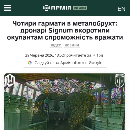
EN
Чотири гармати в металобрухт:
дронарі Signum вкоротили
окупантам спроможність вражати
ВІДЕО
НОВИНИ
29 Червня 2026, 13:52
Прочитаєте за:
< 1
хв.
Слідкуйте за АрміяInform в Google