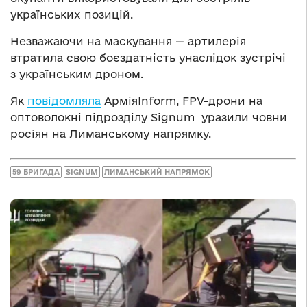
українських позицій.
Незважаючи на маскування — артилерія
втратила свою боєздатність унаслідок зустрічі
з українським дроном.
Як
повідомляла
АрміяInform, FPV-дрони на
оптоволокні підрозділу Signum уразили човни
росіян на Лиманському напрямку.
59 БРИГАДА
SIGNUM
ЛИМАНСЬКИЙ НАПРЯМОК