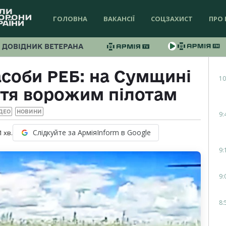
ГОЛОВНА
ВАКАНСІЇ
СОЦЗАХИСТ
ПРО 
ДОВІДНИК ВЕТЕРАНА
асоби РЕБ: на Сумщині
10
тя ворожим пілотам
ДЕО
НОВИНИ
9:
Слідкуйте за АрміяInform в Google
1
хв.
9:
9:
8: