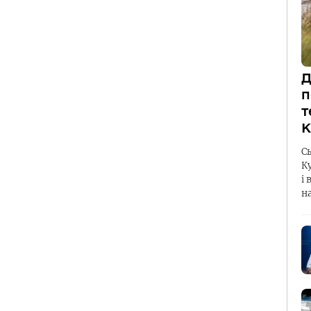
Д
п
т
К
С
К
і 
н