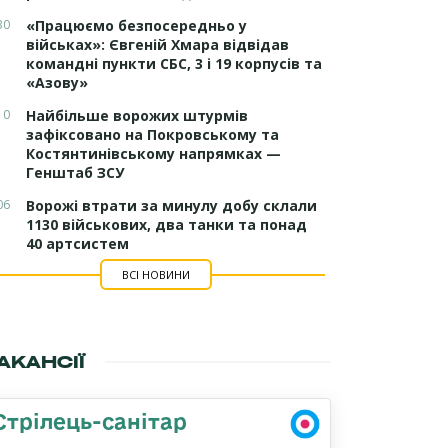
30
«Працюємо безпосередньо у
військах»: Євгеній Хмара відвідав
командні пункти СБС, 3 і 19 корпусів та
«Азову»
10
Найбільше ворожих штурмів
зафіксовано на Покровському та
Костянтинівському напрямках —
Генштаб ЗСУ
06
Ворожі втрати за минулу добу склали
1130 військових, два танки та понад
40 артсистем
ВСІ НОВИНИ
АКАНСІЇ
Стрілець-санітар