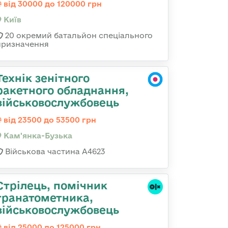
від 30000 до 120000 грн
Київ
20 окремий батальйон спеціального
призначення
Технік зенітного
ракетного обладнання,
військовослужбовець
від 23500 до 53500 грн
Кам'янка-Бузька
Військова частина А4623
Стpілець, помічник
гpанатометника,
військовослужбовець
від 25000 до 125000 грн