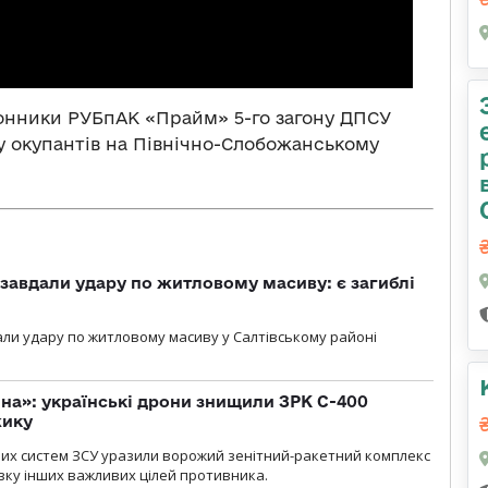
онники РУБпАК «Прайм» 5-го загону ДПСУ
лу окупантів на Північно-Слобожанському
 завдали удару по житловому масиву: є загиблі
али удару по житловому масиву у Салтівському районі
іна»: українські дрони знищили ЗРК С-400
жику
них систем ЗСУ уразили ворожий зенітний-ракетний комплекс
изку інших важливих цілей противника.