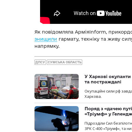
Як повідомляла АрміяInform, прикорд
знищили
гармату, техніку та живу си
напрямку.
ДПСУ
СУМСЬКА ОБЛАСТЬ
У Харкові окупанти
та постраждалі
Окупаційні сили рф завд
Харкова.
Поряд з «дачею пут
«Тріумф» у Геленд
Підрозділи Сил безпілот
ЗРК С-400 «Тріумф», та н