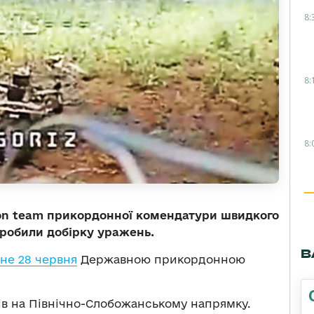
8:
8:
8:
on team прикордонної комендатури швидкого
зробили добірку уражень.
В
не 28 червня
Державною прикордонною
рів на Північно-Слобожанському напрямку.