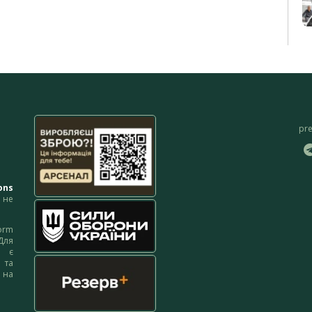
pr
ons
не
orm
Для
м є
 та
 на