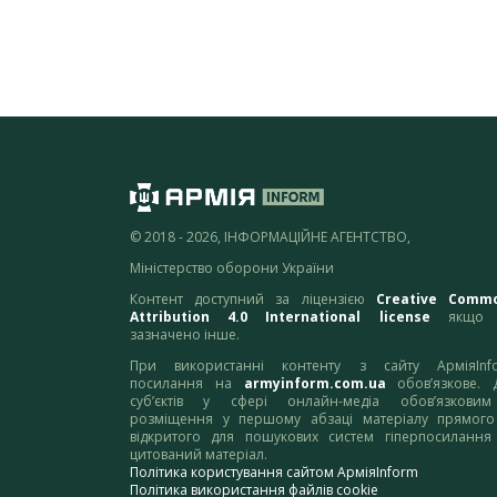
© 2018 - 2026, ІНФОРМАЦІЙНЕ АГЕНТСТВО,
Міністерство оборони України
Контент доступний за ліцензією
Creative Comm
Attribution 4.0 International license
якщо 
зазначено інше.
При використанні контенту з сайту АрміяInf
посилання на
armyinform.com.ua
обов’язкове. 
суб’єктів у сфері онлайн-медіа обов’язкови
розміщення у першому абзаці матеріалу прямого
відкритого для пошукових систем гіперпосилання
цитований матеріал.
Політика користування сайтом АрміяInform
Політика використання файлів cookie