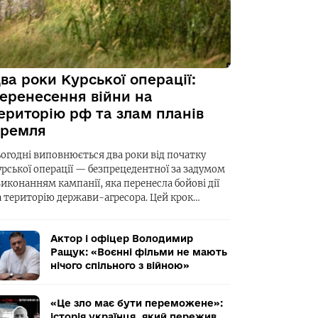
ва роки Курської операції:
еренесення війни на
ериторію рф та злам планів
ремля
ьогодні виповнюється два роки від початку
урської операції — безпрецедентної за задумом
виконанням кампанії, яка перенесла бойові дії
а територію держави-агресора. Цей крок…
Актор і офіцер Володимир
Ращук: «Воєнні фільми не мають
нічого спільного з війною»
«Це зло має бути переможене»:
історія українця, який пережив