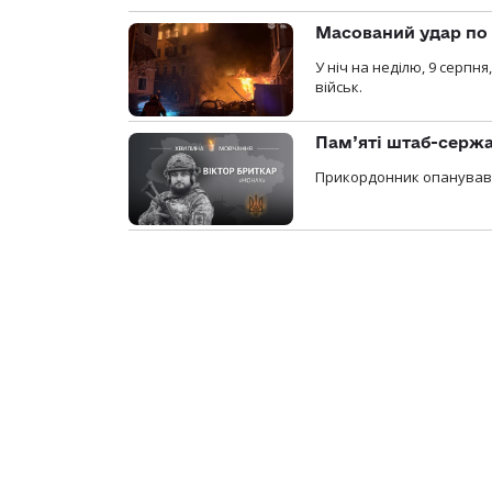
Масований удар по 
У ніч на неділю, 9 серпн
військ.
Пам’яті штаб-сержа
Прикордонник опанував 