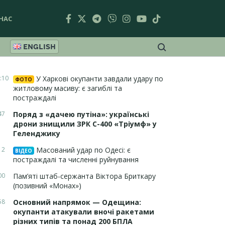
НАС
ENGLISH
:10
У Харкові окупанти завдали удару по
ФОТО
житловому масиву: є загиблі та
постраждалі
47
Поряд з «дачею путіна»: українські
дрони знищили ЗРК С-400 «Тріумф» у
Геленджику
12
Масований удар по Одесі: є
ВІДЕО
постраждалі та численні руйнування
00
Пам’яті штаб-сержанта Віктора Бриткару
(позивний «Монах»)
58
Основний напрямок — Одещина:
окупанти атакували вночі ракетами
різних типів та понад 200 БПЛА