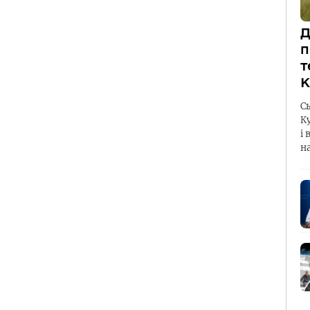
Д
п
т
К
С
К
і 
н