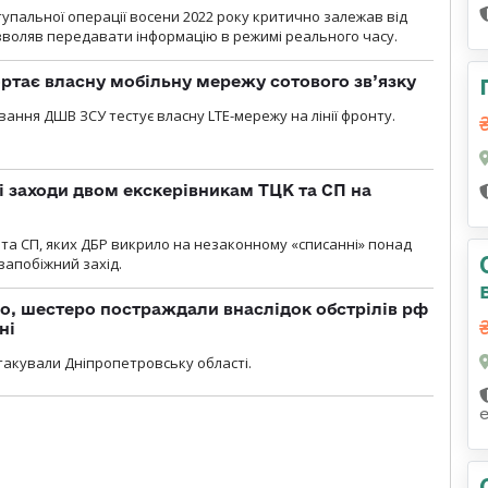
тупальної операції восени 2022 року критично залежав від
озволяв передавати інформацію в режимі реального часу.
ртає власну мобільну мережу сотового зв’язку
вання ДШВ ЗСУ тестує власну LTE-мережу на лінії фронту.
і заходи двом екскерівникам ТЦК та СП на
та СП, яких ДБР викрило на незаконному «списанні» понад
 запобіжний захід.
о, шестеро постраждали внаслідок обстрілів рф
ні
атакували Дніпропетровську області.