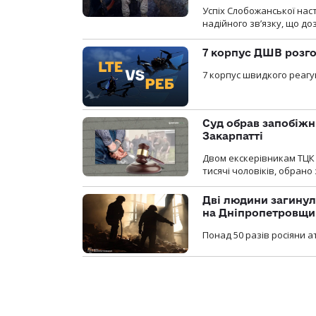
Успіх Слобожанської нас
надійного зв’язку, що д
7 корпус ДШВ розго
7 корпус швидкого реагу
Суд обрав запобіжн
Закарпатті
Двом екскерівникам ТЦК 
тисячі чоловіків, обрано
Дві людини загинул
на Дніпропетровщи
Понад 50 разів росіяни 