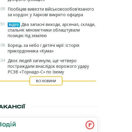
:09
Пообіцяв вивезти військовозобов’язаного
за кордон: у Харкові викрито офіцера
:51
Два запасні виходи, арсенал, склади,
ВІДЕО
спальня: мінометники облаштували
позицію під землею
:38
Борець за небо і дитячі мрії: історія
прикордонника «Кума»
:24
Двоє людей загинули, ще четверо
постраждали внаслідок ворожого удару
РСЗВ «Торнадо-С» по Ізюму
ВСІ НОВИНИ
АКАНСІЇ
Водій