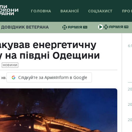
ГОЛОВНА
ВАКАНСІЇ
СОЦЗАХИСТ
ПРО 
ДОВІДНИК ВЕТЕРАНА
акував енергетичну
6:
 на півдні Одещини
НОВИНИ
Слідкуйте за АрміяInform в Google
1
хв.
20
20
20