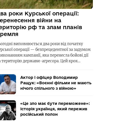
ва роки Курської операції:
еренесення війни на
ериторію рф та злам планів
ремля
ьогодні виповнюється два роки від початку
урської операції — безпрецедентної за задумом
виконанням кампанії, яка перенесла бойові дії
а територію держави-агресора. Цей крок…
Актор і офіцер Володимир
Ращук: «Воєнні фільми не мають
нічого спільного з війною»
«Це зло має бути переможене»:
історія українця, який пережив
російський полон