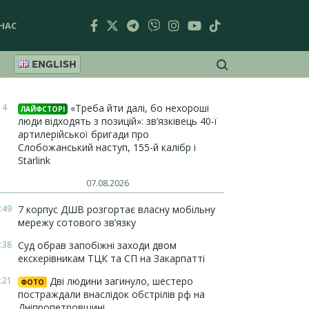
НАС
ENGLISH
14
«Треба йти далі, бо нехороші
ЛАЙФСТОРІ
люди відходять з позицій»: зв’язківець 40-ї
артилерійської бригади про
Слобожанський наступ, 155-й калібр і
Starlink
07.08.2026
:49
7 корпус ДШВ розгортає власну мобільну
мережу сотового зв’язку
:38
Суд обрав запобіжні заходи двом
екскерівникам ТЦК та СП на Закарпатті
:21
Дві людини загинуло, шестеро
ФОТО
постраждали внаслідок обстрілів рф на
Дніпропетровщині