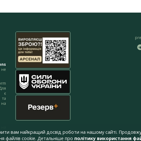
pr
ons
не
orm
Для
м є
 та
 на
 на
чити вам найкращий досвід роботи на нашому сайті. Продовжу
я файлів cookie. Детальніше про
політику використання фай