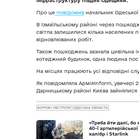
інфраструктуру півдня Одещини.
Про це
повідомив
начальник Одеської 
В Ізмаїльському районі через пошкод
світла залишилися кілька населених 
відновлюваних робіт.
Також пошкоджень зазнала цивільна і
котеджний будинок, одна людина пос
На місцях працюють усі відповідні сл
Як повідомляла АрміяInform, увечері 
Дарницькому районі Києва зайнялися 
ВОРОЖІ ОБСТРІЛИ
ОДЕСЬКА ОБЛАСТЬ
«Треба йти далі, бо
40-ї артилерійсько
калібр і Starlink