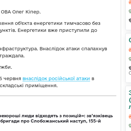
ОВА Олег Кіпер.
ження об’єкта енергетики тимчасово без
пунктів. Енергетики вже приступили до
нфраструктура. Внаслідок атаки спалахнув
траждала.
ужби.
25 червня
внаслідок російської атаки
в
складські приміщення.
 нехороші люди відходять з позицій»: зв’язківець
ї бригади про Слобожанський наступ, 155-й