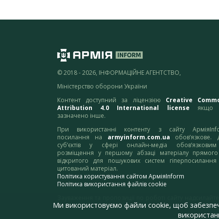
© 2018 - 2026, ІНФОРМАЦІЙНЕ АГЕНТСТВО,
Міністерство оборони України
Контент доступний за ліцензією
Creative Comm
Attribution 4.0 International license
якщо 
зазначено інше.
При використанні контенту з сайту АрміяInf
посилання на
armyinform.com.ua
обов’язкове. 
суб’єктів у сфері онлайн-медіа обов’язкови
розміщення у першому абзаці матеріалу прямого
відкритого для пошукових систем гіперпосилання
цитований матеріал.
Політика користування сайтом АрміяInform
Політика використання файлів cookie
Зауваження та пропозиції по роботі сайту надсилайте
Ми використовуємо файли cookie, щоб забезпе
адресу:
webmaster@armyinform.com.ua
використанн