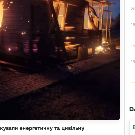
20
19
19
19
В
акували енергетичну та цивільну