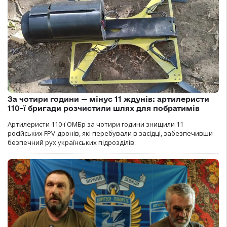
За чотири години — мінус 11 ждунів: артилеристи
110-ї бригади розчистили шлях для побратимів
Артилеристи 110-ї ОМБр за чотири години знищили 11
російських FPV-дронів, які перебували в засідці, забезпечивши
безпечний рух українських підрозділів.