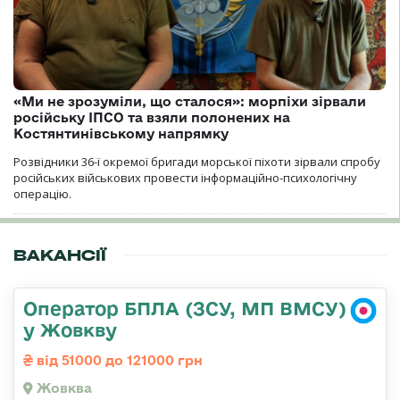
«Ми не зрозуміли, що сталося»: морпіхи зірвали
російську ІПСО та взяли полонених на
Костянтинівському напрямку
Розвідники 36-ї окремої бригади морської піхоти зірвали спробу
російських військових провести інформаційно-психологічну
операцію.
ВАКАНСІЇ
Оператор БПЛА (ЗСУ, МП ВМСУ)
у Жовкву
від 51000 до 121000 грн
Жовква