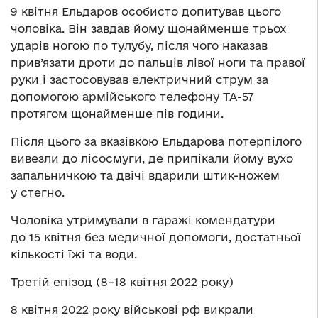
9 квітня Ельдаров особисто допитував цього
чоловіка. Він завдав йому щонайменше трьох
ударів ногою по тулубу, після чого наказав
прив’язати дроти до пальців лівої ноги та правої
руки і застосовував електричний струм за
допомогою армійського телефону ТА-57
протягом щонайменше пів години.
Після цього за вказівкою Ельдарова потерпілого
вивезли до лісосмуги, де припікали йому вухо
запальничкою та двічі вдарили штик-ножем
у стегно.
Чоловіка утримували в гаражі комендатури
до 15 квітня без медичної допомоги, достатньої
кількості їжі та води.
Третій епізод (8–18 квітня 2022 року)
8 квітня 2022 року військові рф викрали