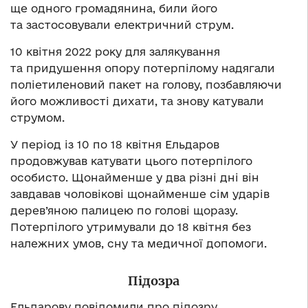
ще одного громадянина, били його
та застосовували електричний струм.
10 квітня 2022 року для залякування
та придушення опору потерпілому надягали
поліетиленовий пакет на голову, позбавляючи
його можливості дихати, та знову катували
струмом.
У період із 10 по 18 квітня Ельдаров
продовжував катувати цього потерпілого
особисто. Щонайменше у два різні дні він
завдавав чоловікові щонайменше сім ударів
дерев’яною палицею по голові щоразу.
Потерпілого утримували до 18 квітня без
належних умов, сну та медичної допомоги.
Підозра
Ельдарову повідомили про підозру