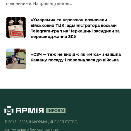
полоненими. Наприкінці липня…
«Хмарами» та «грозою» позначали
військових ТЦК: адміністратора восьми
Telegram-груп на Черкащині засудили за
перешкоджання ЗСУ
«СЗЧ — теж не вихід»: як «Ніка» знайшла
бажану посаду і повернулася до війська
© 2018 - 2026, ІНФОРМАЦІЙНЕ АГЕНТСТВО,
Міністерство оборони України