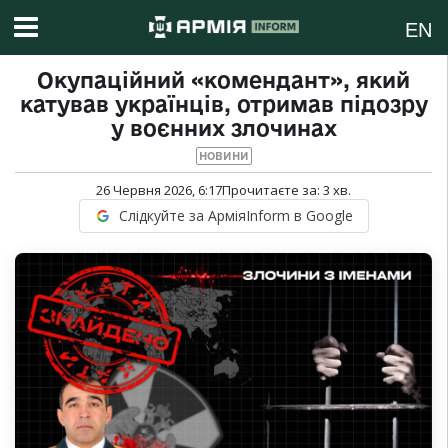
EN
Окупаційний «комендант», який
катував українців, отримав підозру
у воєнних злочинах
НОВИНИ
26 Червня 2026, 6:17
Прочитаєте за:
3
хв.
Слідкуйте за АрміяInform в Google