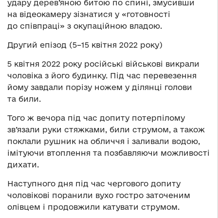
удару дерев’яною битою по спині, змусивши
на відеокамеру зізнатися у «готовності
до співпраці» з окупаційною владою.
Другий епізод (5–15 квітня 2022 року)
5 квітня 2022 року російські військові викрали
чоловіка з його будинку. Під час перевезення
йому завдали порізу ножем у ділянці голови
та били.
Того ж вечора під час допиту потерпілому
зв’язали руки стяжками, били струмом, а також
поклали рушник на обличчя і заливали водою,
імітуючи втоплення та позбавляючи можливості
дихати.
Наступного дня під час чергового допиту
чоловікові поранили вухо гостро заточеним
олівцем і продовжили катувати струмом.