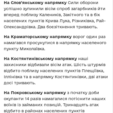
На Слов’янському напрямку
Сили оборони
успішно зупинили вісім спроб загарбників йти
вперед поблизу Калеників, Закітного та в бік
населених пунктів Крива Лука, Різниківка, Рай-
Олександрівка. Два боєзіткнення тривають.
На Краматорському напрямку
ворог один раз
намагався просунутися в напрямку населеного
пункту Миколаївка.
На Костянтинівському напрямку
наші
захисники відбивали вісім атак. Шість штурмів
відбито поблизу населених пунктів Плещіївка,
Іллінівка та в напрямку Костянтинівки, дві атаки
досі тривають.
На Покровському напрямку
з початку доби
окупанти 14 разів намагалися потіснити наших
воїнів із займаних позицій. Тринадцять атак
відбито в районах населених пунктів