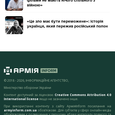
фільми не мають нічого спільного з
війною»
«Це зло має бути переможене»: історія
українця, який пережив російський полон
© 2018 - 2026, ІНФОРМАЦІЙНЕ АГЕНТСТВО,
Міністерство оборони України
Контент доступний за ліцензією
Creative Commons Attribution 4.0
International license
якщо не зазначено інше.
При використанні контенту з сайту АрміяInform посилання на
armyinform.com.ua
обов’язкове. Для суб’єктів у сфері онлайн-медіа
обов’язковим є розміщення у першому абзаці матеріалу прямого та