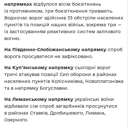
напрямках
відбулося вісім боєзіткнень
із противником, три боєзіткнення тривають.
Водночас ворог здійснив 33 обстріли населених
пунктів та позицій наших військ, зокрема три —
із застосуванням реактивних систем залпового
вогню.
На Південно-Слобожанському напрямку
спроб
ворога просуватися не зафіксовано.
На Куп’янському напрямку
сьогодні ворог
тричі атакував позиції Сил оборони в районах
населених пунктів Колісниківка, Новоплатонівка
та в напрямку Богуславки.
На Лиманському напрямку
українські воїни
відбивали сім спроб загарбників просунутися
в районах Ставків, Дробишевого, Лимана,
Озерного.