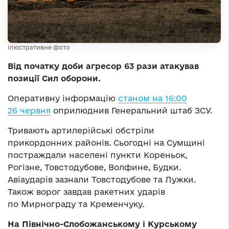
Ілюстративне фото
Від початку доби агресор 63 рази атакував
позиції Сил оборони.
Оперативну інформацію
станом на 16:00
26 червня
оприлюднив Генеральний штаб ЗСУ.
Тривають артилерійські обстріли
прикордонних районів. Сьогодні на Сумщині
постраждали населені пункти Кореньок,
Рогізне, Товстодубове, Волфине, Будки.
Авіаударів зазнали Товстодубове та Лужки.
Також ворог завдав ракетних ударів
по Мирнограду та Кременчуку.
На Північно-Слобожанському і Курському