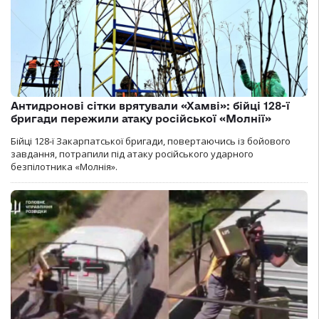
Антидронові сітки врятували «Хамві»: бійці 128-ї
бригади пережили атаку російської «Молнії»
Бійці 128-ї Закарпатської бригади, повертаючись із бойового
завдання, потрапили під атаку російського ударного
безпілотника «Молнія».