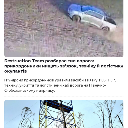
Destruction Team розбирає тил ворога:
прикордонники нищать зв’язок, техніку й логістику
окупантів
FPV-дрони прикордонників уразили засоби зв’язку, РЕБ і РЕР,
техніку, укриття та логістичний хаб ворога на Північно-
Слобожанському напрямку.