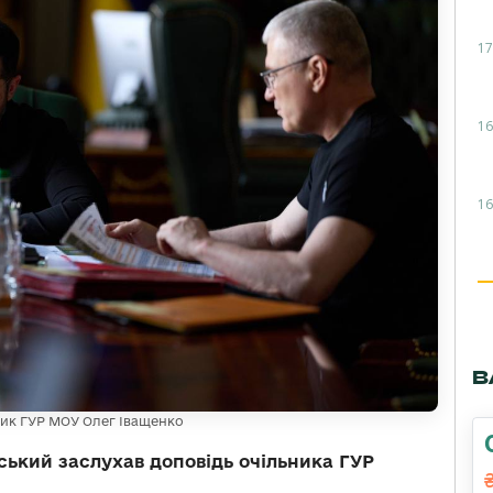
17
16
16
В
ник ГУР МОУ Олег Іващенко
ький заслухав доповідь очільника ГУР