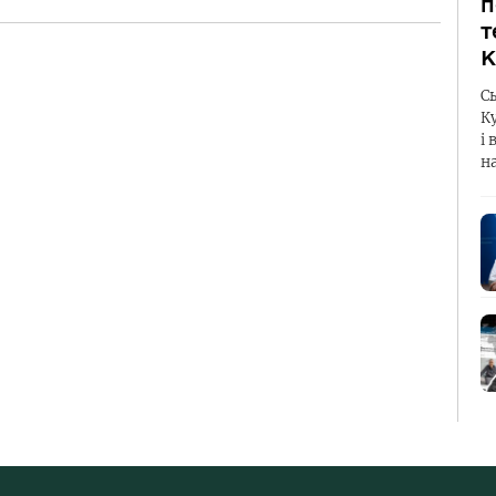
п
т
К
С
К
і 
н