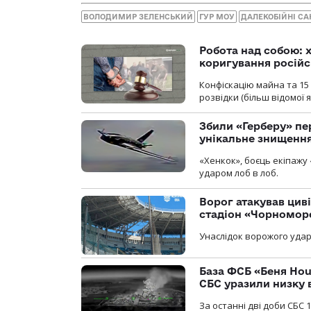
ВОЛОДИМИР ЗЕЛЕНСЬКИЙ
ГУР МОУ
ДАЛЕКОБІЙНІ СА
Робота над собою: х
коригування російс
Конфіскацію майна та 15 
розвідки (більш відомої як
Збили «Герберу» пе
унікальне знищенн
«Хенкок», боєць екіпажу 
ударом лоб в лоб.
Ворог атакував ци
стадіон «Чорномор
Унаслідок ворожого удар
База ФСБ «Беня Hou
СБС уразили низку 
За останні дві доби СБС 1