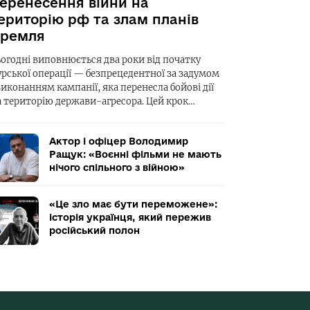
еренесення війни на
ериторію рф та злам планів
ремля
ьогодні виповнюється два роки від початку
урської операції — безпрецедентної за задумом
виконанням кампанії, яка перенесла бойові дії
а територію держави-агресора. Цей крок…
Актор і офіцер Володимир
Ращук: «Воєнні фільми не мають
нічого спільного з війною»
«Це зло має бути переможене»:
історія українця, який пережив
російський полон