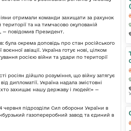
сіяни отримали команди захищати за рахунок
 території та на тимчасово окупованій
, — повідомив Президент.
: була окрема доповідь про стан російського
воєнної авіації. Україна готує нові, цілком
гування росією війни та удари по території
ті росіян дійшло розуміння, що війну затягує
від дипломатії. Україна надала змістовні
 хто захищає нашу державу і людей!» —
24 червня підрозділи Сил оборони України в
нбурзький газопереробний завод та єдиний в