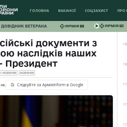
ГОЛОВНА
ВАКАНСІЇ
СОЦЗАХИСТ
ПРО 
ДОВІДНИК ВЕТЕРАНА
сійські документи з
18
ою наслідків наших
— Президент
18
І НОВИНИ
НОВИНИ
17
Слідкуйте за АрміяInform в Google
хв.
17
17