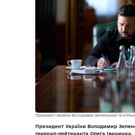
Президент України Володимир Зеленський та очіль
Президент України Володимир Зеленс
генерал-лейтенанта Олега Іващенка.