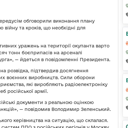
ередусім обговорили виконання плану
ю війну та кроків, що необхідні для
тивних уражень на території окупанта варто
исяч тонн боєприпасів на арсеналі
рга», — йдеться в повідомленні Президента.
нна розвідка, підтвердив досягнення
ьких воєнних виробництв. Сили оборони
приємства, які виробляють радіоелектроніку
б російської армії.
сійські документи з реальною оцінкою
санкцій», — повідомив Володимир Зеленський.
ького керівництва на ситуацію, що склалася.
 систем ППО з російських регіонів у Москву