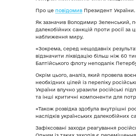
Про це
повідомив
Президент України.
Як зазначив Володимир Зеленський, п
далекобійних санкцій проти росії за ц
наближення миру.
«Зокрема, серед нещодавніх результа
відзначити ліквідацію більш ніж 60 т
Балтійського флоту неподалік Петербу
Окрім цього, аналіз, який провела воє
необхідних цілей із переліку російс
України влучно уразили російські під
та інші критичні компоненти для потре
«Також розвідка здобула внутрішні ро
наслідків українських далекобійних 
Зафіксовані заходи реагування російс
Одним із таких заходів є переміщення