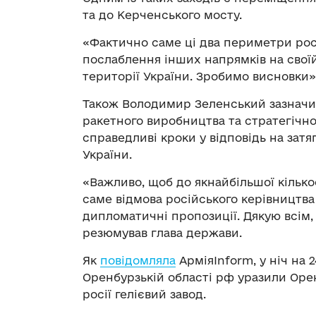
та до Керченського мосту.
«Фактично саме ці два периметри ро
послаблення інших напрямків на своїй
території України. Зробимо висновки»
Також Володимир Зеленський зазначив
ракетного виробництва та стратегічної 
справедливі кроки у відповідь на затя
України.
«Важливо, щоб до якнайбільшої кількос
саме відмова російського керівництва 
дипломатичні пропозиції. Дякую всім,
резюмував глава держави.
Як
повідомляла
АрміяInform, у ніч на 
Оренбурзькій області рф уразили Оре
росії гелієвий завод.