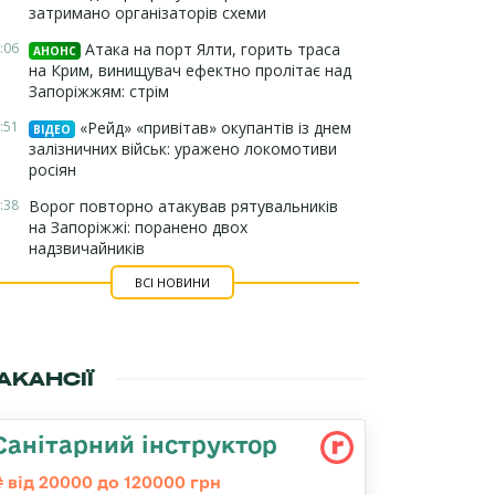
затримано організаторів схеми
:06
Атака на порт Ялти, горить траса
АНОНС
на Крим, винищувач ефектно пролітає над
Запоріжжям: стрім
:51
«Рейд» «привітав» окупантів із днем
ВІДЕО
залізничних військ: уражено локомотиви
росіян
:38
Ворог повторно атакував рятувальників
на Запоріжжі: поранено двох
надзвичайників
ВСІ НОВИНИ
АКАНСІЇ
Санітарний інструктор
від 20000 до 120000 грн