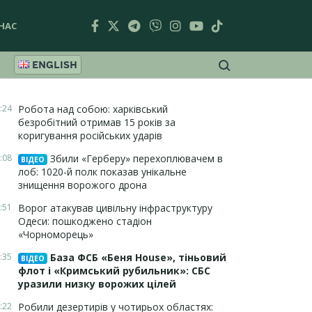
НАС
ENGLISH
:24
Робота над собою: харківський
безробітний отримав 15 років за
коригування російських ударів
:08
Збили «Герберу» перехоплювачем в
ВІДЕО
лоб: 1020-й полк показав унікальне
знищення ворожого дрона
:51
Ворог атакував цивільну інфраструктуру
Одеси: пошкоджено стадіон
«Чорноморець»
:35
База ФСБ «Беня House», тіньовий
ВІДЕО
флот і «Кримський рубильник»: СБС
уразили низку ворожих цілей
:22
Робили дезертирів у чотирьох областях: