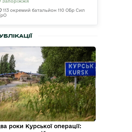
Запоріжжя
113 окремий батальйон 110 ОБр Сил
ТрО
УБЛІКАЦІЇ
ва роки Курської операції: