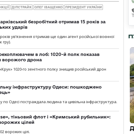
НКЦІЇ
ДІПСТРАЙК
ОЛЕГ ІВАЩЕНКО
ПРЕЗИДЕНТ УКРАЇНИ
арківський безробітний отримав 15 років за
ьких ударів
П
років увʼязнення отримав ще один агент російської воєнної
 гру).
рехоплювачем в лоб: 1020-й полк показав
я ворожого дрона
«Крук» 1020-го зенітного полку знищив російський дрон
вільну інфраструктуру Одеси: пошкоджено
ець»
у по Одесі постраждала людина та цивільна інфраструктура.
se», тіньовий флот і «Кримський рубильник»:
ворожих цілей
Д
02 ворожих цілі.