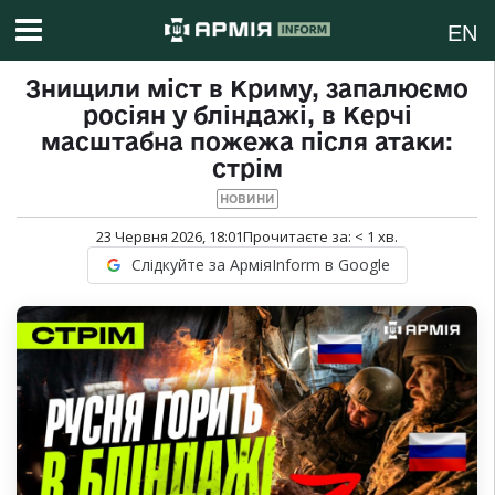
EN
Знищили міст в Криму, запалюємо
росіян у бліндажі, в Керчі
масштабна пожежа після атаки:
стрім
НОВИНИ
23 Червня 2026, 18:01
Прочитаєте за:
< 1
хв.
Слідкуйте за АрміяInform в Google