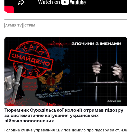
АРМІЯ TV
СТРІМ
Тюремник Суходільської колонії отримав підозру
за систематичне катування українських
військовополонених
Головне слідче управління СБУ повідомило про підозру за ст. 438