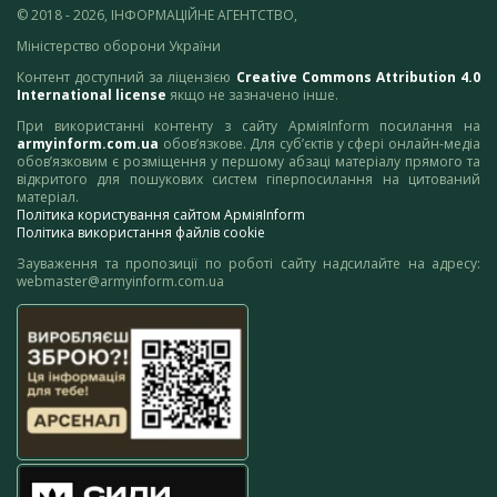
© 2018 - 2026, ІНФОРМАЦІЙНЕ АГЕНТСТВО,
Міністерство оборони України
Контент доступний за ліцензією
Creative Commons Attribution 4.0
International license
якщо не зазначено інше.
При використанні контенту з сайту АрміяInform посилання на
armyinform.com.ua
обов’язкове. Для суб’єктів у сфері онлайн-медіа
обов’язковим є розміщення у першому абзаці матеріалу прямого та
відкритого для пошукових систем гіперпосилання на цитований
матеріал.
Політика користування сайтом АрміяInform
Політика використання файлів cookie
Зауваження та пропозиції по роботі сайту надсилайте на адресу:
webmaster@armyinform.com.ua