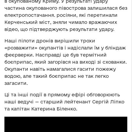
в окупованому Криму. У результаті удару
частина окупованого півострова залишилася без
електропостачання. росіяни, які перетинали
Керченський міст, зняли чимало вражаючих
відео, що підтверджують результати удару.
Наші пілоти дронів вирішили трохи
«розважити» окупантів і надіслали їм у бліндаж
феєрверки. Насправді це був термітний
боєприпас, який загорівся на виході зі схованки.
Окупанти навіть намагалися гасити пожежу
водою, але такий боєприпас не так легко
загасити.
Ці та інші події в прямому ефірі обговорюють
наші ведучі — старший лейтенант Сергій Ліпко
та капітан Катерина Біленко.