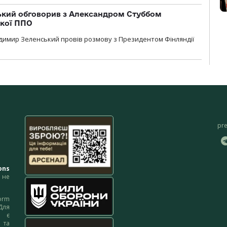
кий обговорив з Александром Стуббом
ької ППО
димир Зеленський провів розмову з Президентом Фінляндії
pr
ons
не
orm
Для
м є
 та