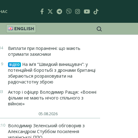
НАС
ENGLISH
34
Виплати при пораненні: що мають
отримати захисники
19
На ім’я “Швидкий винищувач”: у
ВІДЕО
потенційній боротьбі з дронами британці
збираються розраховувати на
радіочастотну зброю
03
Актор і офіцер Володимир Ращук: «Воєнні
фільми не мають нічого спільного з
війною»
05.08.2026
:10
Володимир Зеленський обговорив з
Александром Стуббом посилення
української ППО