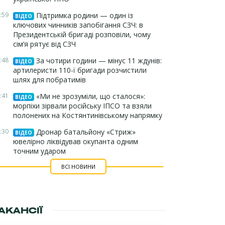
:59
Підтримка родини — один із
ВІДЕО
ключових чинників запобігання СЗЧ: в
Президентській бригаді розповіли, чому
сім’я рятує від СЗЧ
:48
За чотири години — мінус 11 ждунів:
ВІДЕО
артилеристи 110-ї бригади розчистили
шлях для побратимів
:41
«Ми не зрозуміли, що сталося»:
ВІДЕО
морпіхи зірвали російську ІПСО та взяли
полонених на Костянтинівському напрямку
:30
Дронар батальйону «Стриж»
ВІДЕО
ювелірно ліквідував окупанта одним
точним ударом
ВСІ НОВИНИ
АКАНСІЇ