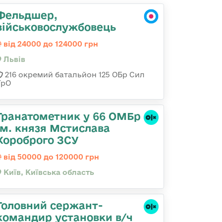
Фельдшер,
військовослужбовець
від 24000 до 124000 грн
Львів
216 окремий батальйон 125 ОБр Сил
ТрО
Гранатометник у 66 ОМБр
ім. князя Мстислава
Хороброго ЗСУ
від 50000 до 120000 грн
Київ, Київська область
Головний сержант-
командир установки в/ч