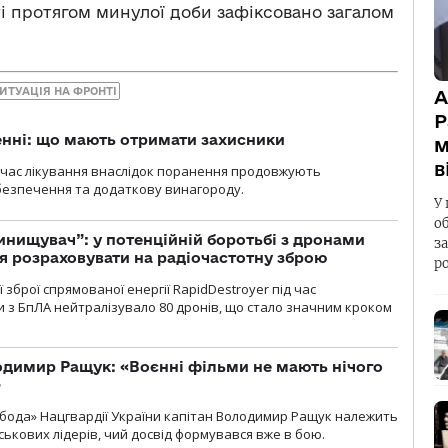
і протягом минулої доби зафіксовано загалом
ИТУАЦІЯ НА ФРОНТІ
А
Р
нні: що мають отримати захисники
м
в
д час лікування внаслідок поранення продовжують
езпечення та додаткову винагороду.
У 
о
инищувач”: у потенційній боротьбі з дронами
з
я розраховувати на радіочастотну зброю
р
зброї спрямованої енергії RapidDestroyer під час
 з БпЛА нейтралізувало 80 дронів, що стало значним кроком
одимир Ращук: «Воєнні фільми не мають нічого
»
бода» Нацгвардії України капітан Володимир Ращук належить
ськових лідерів, чий досвід формувався вже в бою.