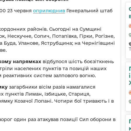
00 23 червня
оприлюднив
Генеральний штаб
кордонних районів. Сьогодні на Сумщині
 Нескучне, Сопич, Потапівка, Гірки, Рогізне,
 Буда, Уланове, Яструбщина; на Чернігівщині
ве.
ькому напрямках
відбулося шість боєзіткнень
стріли населених пунктів та позицій наших
ям реактивних систем залпового вогню.
мку
загарбники вісім разів намагалися
 пунктів Лиман, Ізбицьке, Стариця,
рямку Козачої Лопані. Чотири бої тривають і в
ворог один раз атакував позиції Сил оборони в