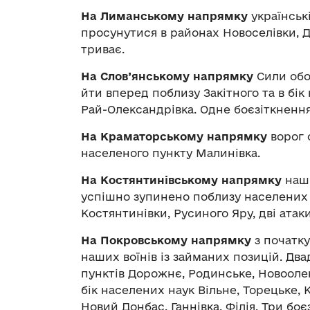
На Лиманському напрямку
українські
просунутися в районах Новоселівки, 
триває.
На Слов’янському напрямку
Сили обо
йти вперед поблизу Закітного та в бік
Рай-Олександрівка. Одне боєзіткнення
На Краматорському напрямку
ворог 
населеного пункту Малинівка.
На Костянтинівському напрямку
наші
успішно зупинено поблизу населених пу
Костянтинівки, Русиного Яру, дві атак
На Покровському напрямку
з початку
наших воїнів із займаних позицій. Два
пунктів Дорожнє, Родинське, Новоолекс
бік населених наук Вільне, Торецьке, 
Новий Донбас, Ганнівка, Філія. Три бо