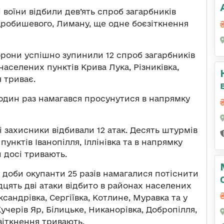
 воїни відбили дев’ять спроб загарбників
Дробишевого, Лиману, ще одне боєзіткнення
рони успішно зупинили 12 спроб загарбників
 населених пунктів Крива Лука, Різниківка,
 триває.
один раз намагався просунутися в напрямку
 захисники відбивали 12 атак. Десять штурмів
нктів Іванопілля, Іллінівка та в напрямку
и досі тривають.
 доби окупанти 25 разів намагалися потіснити
дцять дві атаки відбито в районах населених
андрівка, Сергіївка, Котлине, Муравка та у
Кучерів Яр, Білицьке, Никанорівка, Добропілля,
єзіткнення тривають.