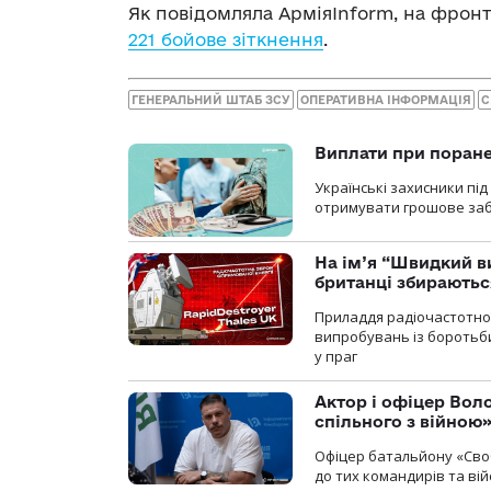
Як повідомляла АрміяInform, на фронт
221 бойове зіткнення
.
ГЕНЕРАЛЬНИЙ ШТАБ ЗСУ
ОПЕРАТИВНА ІНФОРМАЦІЯ
С
Виплати при поране
Українські захисники пі
отримувати грошове заб
На ім’я “Швидкий в
британці збираютьс
Приладдя радіочастотної 
випробувань із боротьби
у праг
Актор і офіцер Вол
спільного з війною
Офіцер батальйону «Сво
до тих командирів та вій