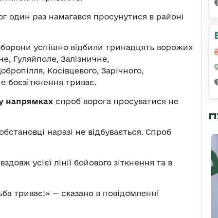
г один раз намагався просунутися в районі
борони успішно відбили тринадцять ворожих
не, Гуляйполе, Залізничне,
обропілля, Косівцевого, Зарічного,
не боєзіткнення триває.
му напрямках
спроб ворога просуватися не
П
обстановці наразі не відбувається. Спроб
здовж усієї лінії бойового зіткнення та в
ба триває!» — сказано в повідомленні