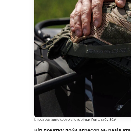
Ілюстративне фото зі сторінки Генштабу ЗСУ
Від початку доби агресор 96 разів ат