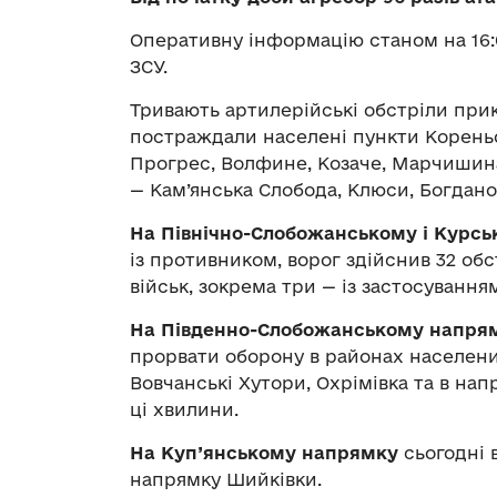
Оперативну інформацію станом на 16:
ЗСУ.
Тривають артилерійські обстріли при
постраждали населені пункти Кореньок,
Прогрес, Волфине, Козаче, Марчишина
— Кам’янська Слобода, Клюси, Богдано
На Північно-Слобожанському і Курс
із противником, ворог здійснив 32 об
військ, зокрема три — із застосуванн
На Південно-Слобожанському напря
прорвати оборону в районах населених
Вовчанські Хутори, Охрімівка та в нап
ці хвилини.
На Куп’янському напрямку
сьогодні 
напрямку Шийківки.