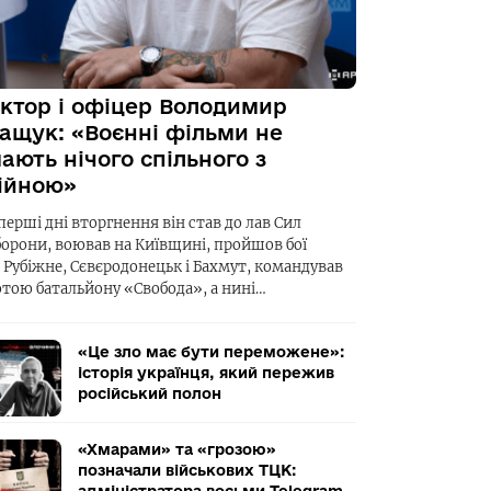
ктор і офіцер Володимир
ащук: «Воєнні фільми не
ають нічого спільного з
ійною»
перші дні вторгнення він став до лав Сил
борони, воював на Київщині, пройшов бої
а Рубіжне, Сєвєродонецьк і Бахмут, командував
отою батальйону «Свобода», а нині…
«Це зло має бути переможене»:
історія українця, який пережив
російський полон
«Хмарами» та «грозою»
позначали військових ТЦК: