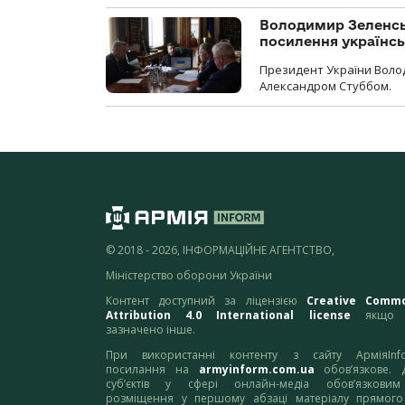
Володимир Зеленсь
посилення українс
Президент України Воло
Александром Стуббом.
© 2018 - 2026, ІНФОРМАЦІЙНЕ АГЕНТСТВО,
Міністерство оборони України
Контент доступний за ліцензією
Creative Comm
Attribution 4.0 International license
якщо 
зазначено інше.
При використанні контенту з сайту АрміяInf
посилання на
armyinform.com.ua
обов’язкове. 
суб’єктів у сфері онлайн-медіа обов’язкови
розміщення у першому абзаці матеріалу прямого