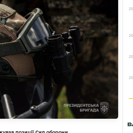
20
20
20
20
В
акував позиції Сил оборони.