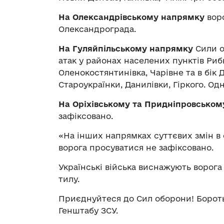
На Олександрівському напрямку
воро
Олександрограда.
На Гуляйпільському напрямку
Сили о
атак у районах населених пунктів Риб
Оленокостянтинівка, Чарівне та в бік Д
Староукраїнки, Данилівки, Гіркого. Од
На Оріхівському та Придніпровсько
зафіксовано.
«На інших напрямках суттєвих змін в 
ворога просуватися не зафіксовано.
Українські війська виснажують ворога в
тилу.
Приєднуйтеся до Сил оборони! Бороть
Генштабу ЗСУ.