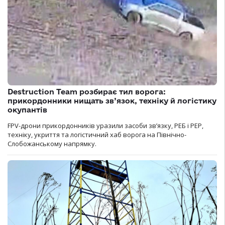
Destruction Team розбирає тил ворога:
прикордонники нищать зв’язок, техніку й логістику
окупантів
FPV-дрони прикордонників уразили засоби зв’язку, РЕБ і РЕР,
техніку, укриття та логістичний хаб ворога на Північно-
Слобожанському напрямку.