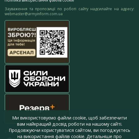
Політика використання файлів cookie
Зауваження та пропозиції по роботі сайту надсилайте на адресу:
webmaster@armyinform.com.ua
Ми використовуємо файли cookie, щоб забезпечити
вам найкращий досвід роботи на нашому сайті.
Продовжуючи користуватися сайтом, ви погоджуєтесь
press@armyinform.com.ua
на використання файлів cookie. Детальніше про