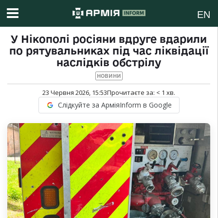
EN
У Нікополі росіяни вдруге вдарили
по рятувальниках під час ліквідації
наслідків обстрілу
НОВИНИ
23 Червня 2026, 15:53
Прочитаєте за:
< 1
хв.
Слідкуйте за АрміяInform в Google