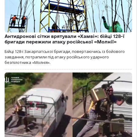
Антидронові сітки врятували «Хамві»: бійці 128-ї
бригади пережили атаку російської «Молнії»
Бійці 128-ї Закарпатської бригади, повертаючись із бойового
завдання, потрапили під атаку російського ударного
безпілотника «Молнія».