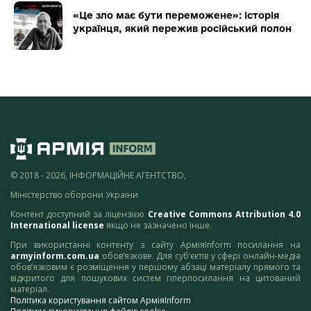
«Це зло має бути переможене»: історія
українця, який пережив російський полон
© 2018 - 2026, ІНФОРМАЦІЙНЕ АГЕНТСТВО,
Міністерство оборони України
Контент доступний за ліцензією
Creative Commons Attribution 4.0
International license
якщо не зазначено інше.
При використанні контенту з сайту АрміяInform посилання на
armyinform.com.ua
обов’язкове. Для суб’єктів у сфері онлайн-медіа
обов’язковим є розміщення у першому абзаці матеріалу прямого та
відкритого для пошукових систем гіперпосилання на цитований
матеріал.
Політика користування сайтом АрміяInform