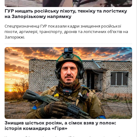
ГУР нищать російську піхоту, техніку та логістику
на Запорізькому напрямку
Спецпризначенці ГУР показали кадри знищення російської
піхоти, артилерії, транспорту, дронів та логістичних об’єктів на
Запоріжжі.
Знищив шістьох росіян, а сімох взяв у полон:
історія командира «Гіря»