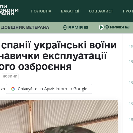
ГОЛОВНА
ВАКАНСІЇ
СОЦЗАХИСТ
ПРО 
ДОВІДНИК ВЕТЕРАНА
спанії українські воїни
19
авички експлуатації
19
ого озброєння
НОВИНИ
19
Слідкуйте за АрміяInform в Google
хв.
19
18