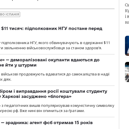
С
К
ВО ІСПАНІЯ
і 
н
 $11 тисяч: підполковник НГУ постане перед
 підполковника НГУ, якого обвинувачують в одержанні $11
яти звільненню військовослужбовця за станом здоров’я.
ги» — деморалізовані окупанти вдаються до
не йти у штурми
і військові продовжують вдаватися до самокаліцтва в надії
х діях.
біром і виправдання росії коштували студенту
у Харкові засуджено «блогера»
о з педагогічних вишів популяризував комуністичну символіку
ресію рф. Вже нині він опиниться за ґратами.
— зрадника: агент фсб отримав 15 років