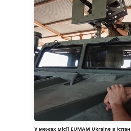
У межах місії EUMAM Ukraine в Іспа