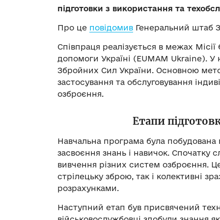
підготовки з використання та техобс
Про це
повідомив
Генеральний штаб З
Співпраця реалізується в межах Місії
допомоги Україні (EUMAM Ukraine). У 
Збройних Сил України. Основною мето
застосування та обслуговування індив
озброєння.
Етапи підготовк
Навчальна програма була побудована 
засвоєння знань і навичок. Спочатку 
вивчення різних систем озброєння. Це
стрілецьку зброю, так і колективні зр
розрахунками.
Наступний етап був присвячений техн
військовослужбовці здобули знання як