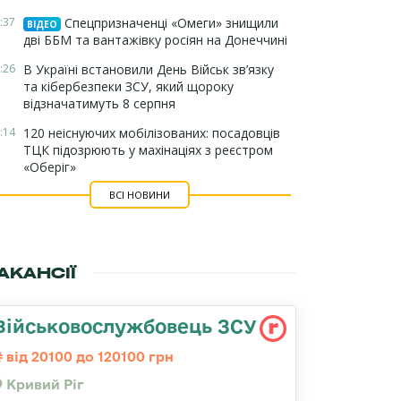
:37
Спецпризначенці «Омеги» знищили
ВІДЕО
дві ББМ та вантажівку росіян на Донеччині
:26
В Україні встановили День Військ зв’язку
та кібербезпеки ЗСУ, який щороку
відзначатимуть 8 серпня
:14
120 неіснуючих мобілізованих: посадовців
ТЦК підозрюють у махінаціях з реєстром
«Оберіг»
ВСІ НОВИНИ
АКАНСІЇ
Військовослужбовець ЗСУ
від 20100 до 120100 грн
Кривий Ріг