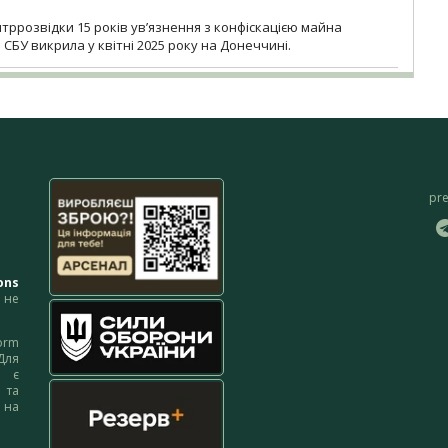
ррозвідки 15 років увʼязнення з конфіскацією майна
 СБУ викрила у квітні 2025 року на Донеччині.
pr
ons
не
orm
Для
м є
 та
 на