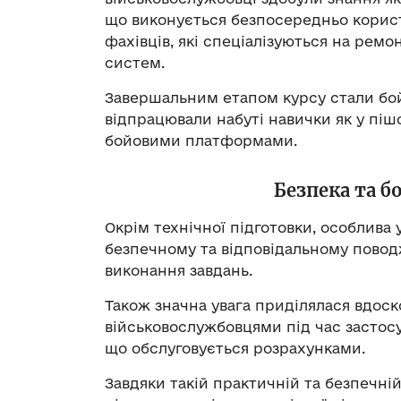
що виконується безпосередньо користу
фахівців, які спеціалізуються на ремо
систем.
Завершальним етапом курсу стали бойо
відпрацювали набуті навички як у пішом
бойовими платформами.
Безпека та б
Окрім технічної підготовки, особлива 
безпечному та відповідальному повод
виконання завдань.
Також значна увага приділялася вдос
військовослужбовцями під час застос
що обслуговується розрахунками.
Завдяки такій практичній та безпечній