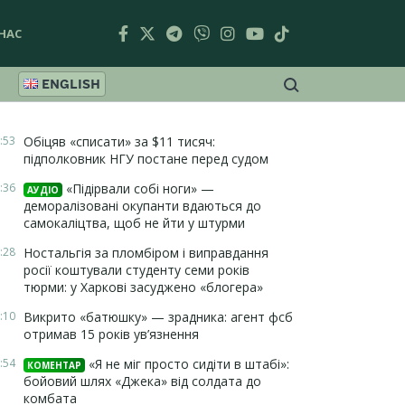
НАС
ENGLISH
:53
Обіцяв «списати» за $11 тисяч:
підполковник НГУ постане перед судом
:36
«Підірвали собі ноги» —
АУДІО
деморалізовані окупанти вдаються до
самокаліцтва, щоб не йти у штурми
:28
Ностальгія за пломбіром і виправдання
росії коштували студенту семи років
тюрми: у Харкові засуджено «блогера»
:10
Викрито «батюшку» — зрадника: агент фсб
отримав 15 років ув’язнення
:54
«Я не міг просто сидіти в штабі»:
КОМЕНТАР
бойовий шлях «Джека» від солдата до
комбата