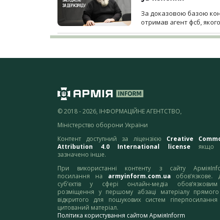
За доказовою базою конт
отримав агент фсб, якого
© 2018 - 2026, ІНФОРМАЦІЙНЕ АГЕНТСТВО,
Міністерство оборони України
Контент доступний за ліцензією
Creative Comm
Attribution 4.0 International license
якщо 
зазначено інше.
При використанні контенту з сайту АрміяInf
посилання на
armyinform.com.ua
обов’язкове. 
суб’єктів у сфері онлайн-медіа обов’язкови
розміщення у першому абзаці матеріалу прямого
відкритого для пошукових систем гіперпосилання
цитований матеріал.
Політика користування сайтом АрміяInform