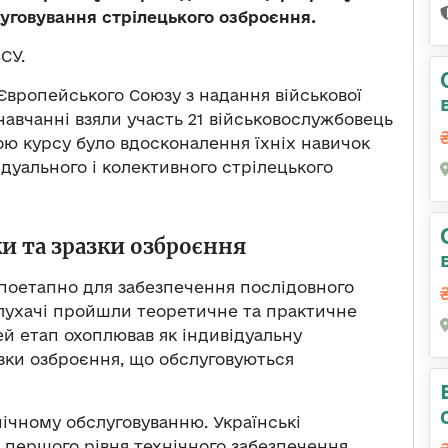
луговування стрілецького озброєння.
СУ.
 Європейського Союзу з надання військової
навчанні взяли участь 21 військовослужбовець
ю курсу було вдосконалення їхніх навичок
ідуального і колективного стрілецького
и та зразки озброєння
поетапно для забезпечення послідовного
слухачі пройшли теоретичне та практичне
й етап охоплював як індивідуальну
азки озброєння, що обслуговуються
ічному обслуговуванню. Українські
 першого рівня технічного забезпечення,