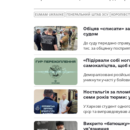
EUMAM UKRAINE
ГЕНЕРАЛЬНИЙ ШТАБ ЗСУ
КОРОЛІВСТ
Обіцяв «списати» за
судом
До суду передано справу
тис. за обіцянку поспри
«Підірвали собі но
самокаліцтва, щоб 
Деморалізовані російськ
уникнути участі у бойови
Ностальгія за плом
семи років тюрми: 
У Харкові студент одног
срср та виправдовував аг
Викрито «батюшку» 
ув’язнення