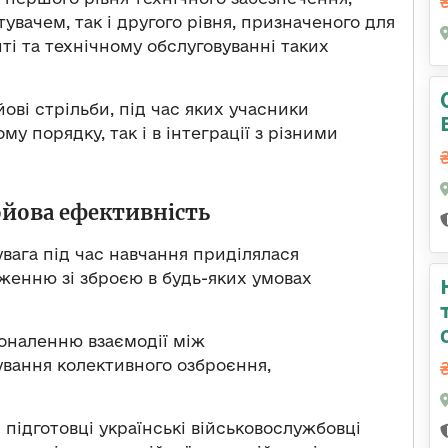
вачем, так і другого рівня, призначеного для
нті та технічному обслуговуванні таких
ві стрільби, під час яких учасники
у порядку, так і в інтеграції з різними
ойова ефективність
увага під час навчання приділялася
женню зі зброєю в будь-яких умовах
коналенню взаємодії між
ування колективного озброєння,
 підготовці українські військовослужбовці