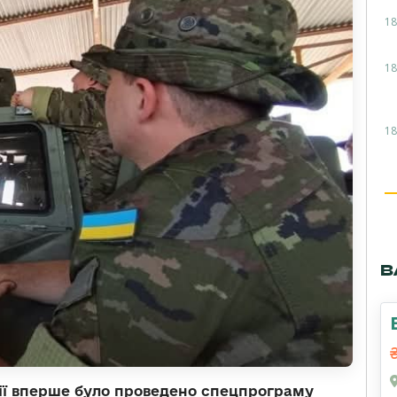
18
18
18
В
нії вперше було проведено спецпрограму