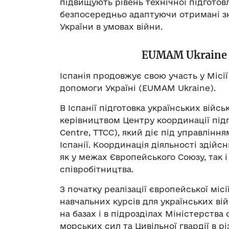
підвищують рівень технічної підготовл
безпосередньо адаптуючи отримані з
України в умовах війни.
EUMAM Ukraine
Іспанія продовжує свою участь у Місі
допомоги Україні (EUMAM Ukraine).
В Іспанії підготовка українських війс
керівництвом Центру координації підго
Centre, TTCC), який діє під управлін
Іспанії. Координація діяльності зді
як у межах Європейського Союзу, так 
співробітництва.
З початку реалізації європейської міс
навчальних курсів для українських ві
на базах і в підрозділах Міністерства 
морських сил та Цивільної гвардії в рі