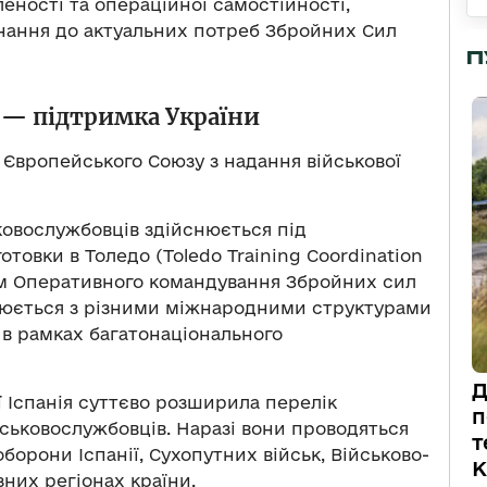
еності та операційної самостійності,
нання до актуальних потреб Збройних Сил
П
 — підтримка України
ї Європейського Союзу з надання військової
ьковослужбовців здійснюється під
товки в Толедо (Toledo Training Coordination
ням Оперативного командування Збройних сил
йснюється з різними міжнародними структурами
і в рамках багатонаціонального
Д
ії Іспанія суттєво розширила перелік
п
йськовослужбовців. Наразі вони проводяться
т
оборони Іспанії, Сухопутних військ, Військово-
К
зних регіонах країни.