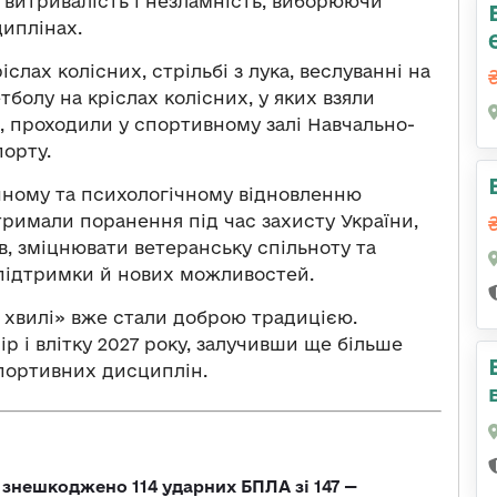
 витривалість і незламність, виборюючи
иплінах.
слах колісних, стрільбі з лука, веслуванні на
тболу на кріслах колісних, у яких взяли
, проходили у спортивному залі Навчально-
порту.
чному та психологічному відновленню
отримали поранення під час захисту України,
, зміцнювати ветеранську спільноту та
 підтримки й нових можливостей.
а хвилі» вже стали доброю традицією.
р і влітку 2027 року, залучивши ще більше
портивних дисциплін.
и знешкоджено 114 ударних БПЛА зі 147 —