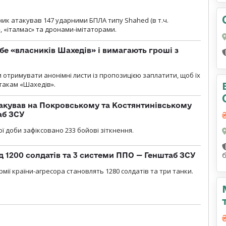
ник атакував 147 ударними БПЛА типу Shahed (в т.ч.
, «італмас» та дронами-імітаторами.
бе «власників Шахедів» і вимагають гроші з
и отримувати анонімні листи із пропозицією заплатити, щоб їх
атакам «Шахедів».
акував на Покровському та Костянтинівському
аб ЗСУ
ї доби зафіксовано 233 бойові зіткнення.
д 1200 солдатів та 3 системи ППО — Генштаб ЗСУ
мії країни-агресора становлять 1280 солдатів та три танки.