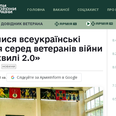
ГОЛОВНА
ВАКАНСІЇ
СОЦЗАХИСТ
ПРО 
ДОВІДНИК ВЕТЕРАНА
лися всеукраїнські
8:
 серед ветеранів війни
8:
вилі 2.0»
8:
НОВИНИ
Слідкуйте за АрміяInform в Google
1
хв.
7:
6: