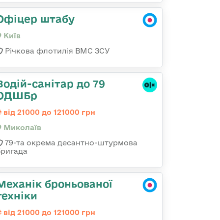
Офіцер штабу
Київ
Річкова флотилія ВМС ЗСУ
Водій-санітар до 79
ОДШБр
від 21000 до 121000 грн
Миколаїв
79-та окрема десантно-штурмова
бригада
Механік броньованої
техніки
від 21000 до 121000 грн