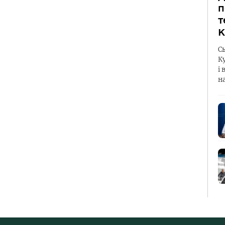
п
т
К
С
К
і 
н