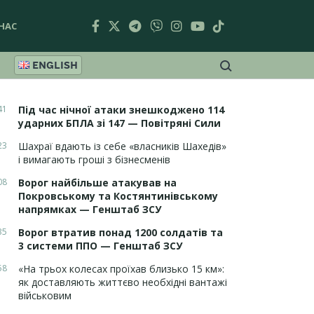
НАС
ENGLISH
41
Під час нічної атаки знешкоджено 114
ударних БПЛА зі 147 — Повітряні Сили
23
Шахраї вдають із себе «власників Шахедів»
і вимагають гроші з бізнесменів
08
Ворог найбільше атакував на
Покровському та Костянтинівському
напрямках — Генштаб ЗСУ
35
Ворог втратив понад 1200 солдатів та
3 системи ППО — Генштаб ЗСУ
58
«На трьох колесах проїхав близько 15 км»:
як доставляють життєво необхідні вантажі
військовим