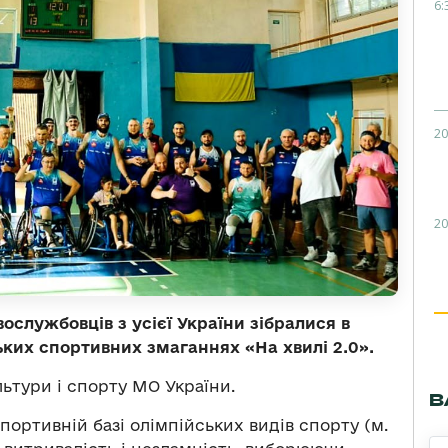
6:
20
20
вослужбовців з усієї України зібралися в
ьких спортивних змаганнях «На хвилі 2.0».
льтури і спорту МО України.
В
портивній базі олімпійських видів спорту (м.