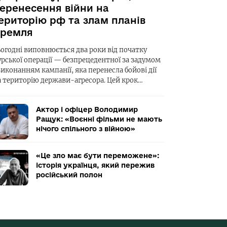
еренесення війни на
ериторію рф та злам планів
ремля
ьогодні виповнюється два роки від початку
урської операції — безпрецедентної за задумом
виконанням кампанії, яка перенесла бойові дії
а територію держави-агресора. Цей крок…
Актор і офіцер Володимир
Ращук: «Воєнні фільми не мають
нічого спільного з війною»
«Це зло має бути переможене»:
історія українця, який пережив
російський полон