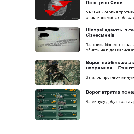
Повітряні Сили
У ніч на 7 серпня против
реактивними), «гербера»
Шахраї вдають із се
бізнесменів
Власники бізнесів почал
об’єкти не піддавалися 
Ворог найбільше ат
напрямках — Геншт
Загалом протягом минуло
Ворог втратив пона
За минулу добу втрати ар