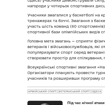
Одеса) учасники демонстрували силу,
нагороди у чотирьох спортивних дисц
Учасники змагалися у баскетболі на крі
тренажерах та боччі. Змагання з баске
участь шість команд (60 спортсменів)
спортивної бази олімпійських видів с
Головна мета змагань — сприяти фізи
ветеранів і військовослужбовців, які 
популяризувати спорт серед ветеранів
створювати простір для спілкування,
Всеукраїнські спортивні змагання «Н
Організатори планують провести турні
учасників та розширивши програму с
АРМІЙСЬКИЙ СПОРТ
ВЕТЕРАНСЬКИЙ СПОРТ
ОДЕСА
Під час нічної атак