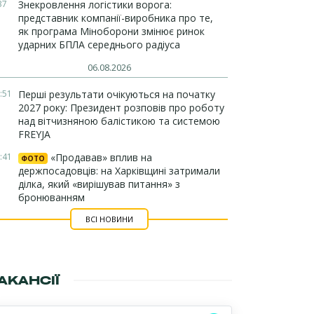
37
Знекровлення логістики ворога:
представник компанії-виробника про те,
як програма Міноборони змінює ринок
ударних БПЛА середнього радіуса
06.08.2026
:51
Перші результати очікуються на початку
2027 року: Президент розповів про роботу
над вітчизняною балістикою та системою
FREYJA
:41
«Продавав» вплив на
ФОТО
держпосадовців: на Харківщині затримали
ділка, який «вирішував питання» з
бронюванням
ВСІ НОВИНИ
АКАНСІЇ