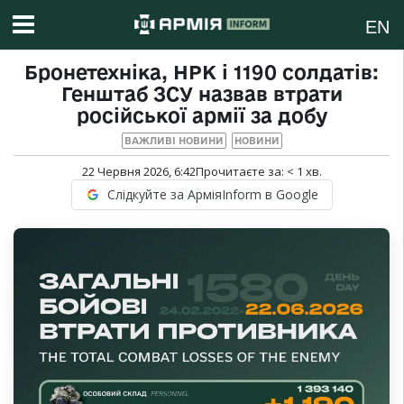
EN
Бронетехніка, НРК і 1190 солдатів:
Генштаб ЗСУ назвав втрати
російської армії за добу
ВАЖЛИВІ НОВИНИ
НОВИНИ
22 Червня 2026, 6:42
Прочитаєте за:
< 1
хв.
Слідкуйте за АрміяInform в Google