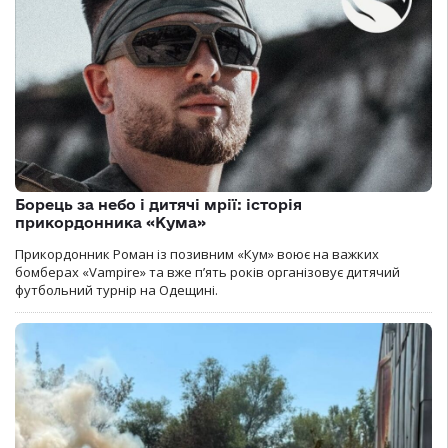
Борець за небо і дитячі мрії: історія
прикордонника «Кума»
Прикордонник Роман із позивним «Кум» воює на важких
бомберах «Vampire» та вже п’ять років організовує дитячий
футбольний турнір на Одещині.