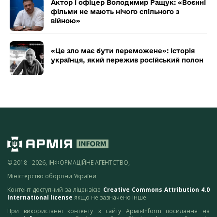
Актор і офіцер Володимир Ращук: «Воєнні
фільми не мають нічого спільного з
війною»
«Це зло має бути переможене»: історія
українця, який пережив російський полон
© 2018 - 2026, ІНФОРМАЦІЙНЕ АГЕНТСТВО,
Міністерство оборони України
Контент доступний за ліцензією
Creative Commons Attribution 4.0
International license
якщо не зазначено інше.
При використанні контенту з сайту АрміяInform посилання на