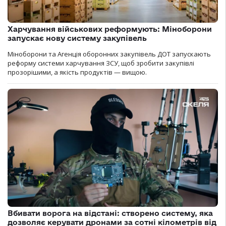
Харчування військових реформують: Міноборони
запускає нову систему закупівель
Міноборони та Агенція оборонних закупівель ДОТ запускають
реформу системи харчування ЗСУ, щоб зробити закупівлі
прозорішими, а якість продуктів — вищою.
Вбивати ворога на відстані: створено систему, яка
дозволяє керувати дронами за сотні кілометрів від