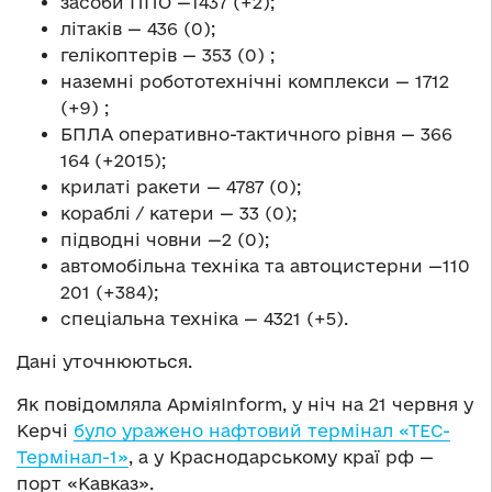
засоби ППО —1437 (+2);
літаків — 436 (0);
гелікоптерів — 353 (0) ;
наземні робототехнічні комплекси — 1712
(+9) ;
БПЛА оперативно-тактичного рівня — 366
164 (+2015);
крилаті ракети — 4787 (0);
кораблі / катери — 33 (0);
підводні човни —2 (0);
автомобільна техніка та автоцистерни —110
201 (+384);
спеціальна техніка — 4321 (+5).
Дані уточнюються.
Як повідомляла АрміяInform, у ніч на 21 червня у
Керчі
було уражено нафтовий термінал «ТЕС-
Термінал-1»
, а у Краснодарському краї рф —
порт «Кавказ».