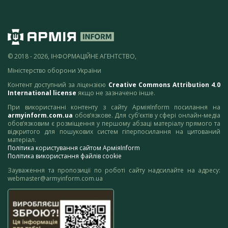
© 2018 - 2026, ІНФОРМАЦІЙНЕ АГЕНТСТВО,
Міністерство оборони України
Контент доступний за ліцензією
Creative Commons Attribution 4.0
International license
якщо не зазначено інше.
При використанні контенту з сайту АрміяInform посилання на
armyinform.com.ua
обов’язкове. Для суб’єктів у сфері онлайн-медіа
обов’язковим є розміщення у першому абзаці матеріалу прямого та
відкритого для пошукових систем гіперпосилання на цитований
матеріал.
Політика користування сайтом АрміяInform
Політика використання файлів cookie
Зауваження та пропозиції по роботі сайту надсилайте на адресу:
webmaster@armyinform.com.ua