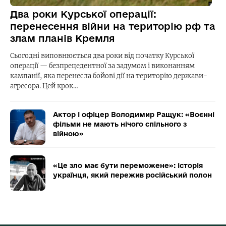
Два роки Курської операції:
перенесення війни на територію рф та
злам планів Кремля
Сьогодні виповнюється два роки від початку Курської
операції — безпрецедентної за задумом і виконанням
кампанії, яка перенесла бойові дії на територію держави-
агресора. Цей крок…
Актор і офіцер Володимир Ращук: «Воєнні
фільми не мають нічого спільного з
війною»
«Це зло має бути переможене»: історія
українця, який пережив російський полон