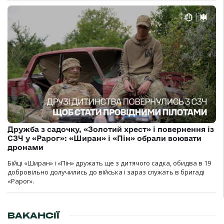
Дружба з садочку, «Золотий хрест» і повернення із
СЗЧ у «Рарог»: «Ширан» і «Пін» обрали воювати
дронами
Бійці «Ширан» і «Пін» дружать ще з дитячого садка, обидва в 19
добровільно долучились до війська і зараз служать в бригаді
«Рарог».
ВАКАНСІЇ