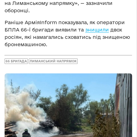
на Лиманському напрямку», — зазначили
оборонці.
Раніше АрміяInform показувала, як оператори
БПЛА 66-ї бригади виявили та
знищили
двох
росіян, які намагались сховатись під знищеною
бронемашиною.
66 БРИГАДА
ЛИМАНСЬКИЙ НАПРЯМОК