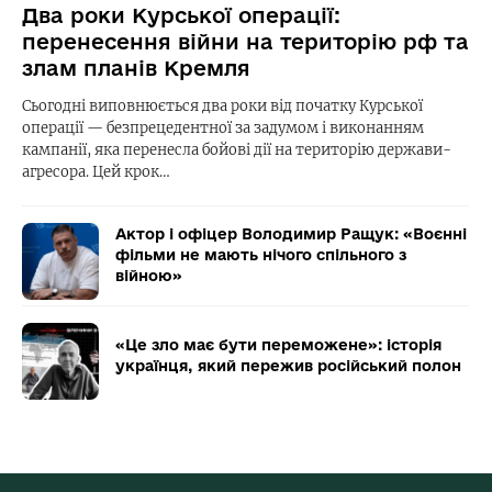
Два роки Курської операції:
перенесення війни на територію рф та
злам планів Кремля
Сьогодні виповнюється два роки від початку Курської
операції — безпрецедентної за задумом і виконанням
кампанії, яка перенесла бойові дії на територію держави-
агресора. Цей крок…
Актор і офіцер Володимир Ращук: «Воєнні
фільми не мають нічого спільного з
війною»
«Це зло має бути переможене»: історія
українця, який пережив російський полон