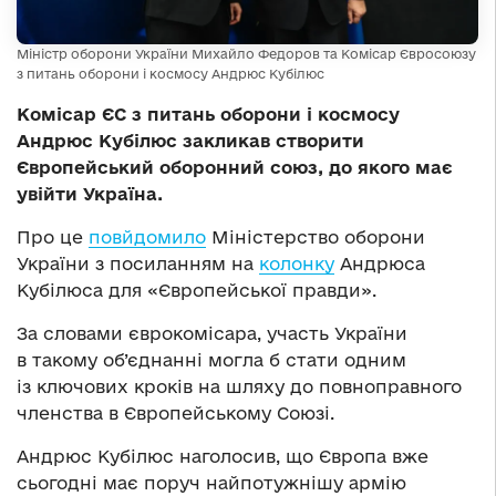
Міністр оборони України Михайло Федоров та Комісар Євросоюзу
з питань оборони і космосу Андрюс Кубілюс
Комісар ЄС з питань оборони і космосу
Андрюс Кубілюс закликав створити
Європейський оборонний союз, до якого має
увійти Україна.
Про це
повйдомило
Міністерство оборони
України з посиланням на
колонку
Андрюса
Кубілюса для «Європейської правди».
За словами єврокомісара, участь України
в такому об’єднанні могла б стати одним
із ключових кроків на шляху до повноправного
членства в Європейському Союзі.
Андрюс Кубілюс наголосив, що Європа вже
сьогодні має поруч найпотужнішу армію