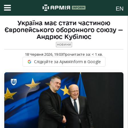
EN
Україна має стати частиною
Європейського оборонного союзу —
Андрюс Кубілюс
НОВИНИ
18 Червня 2026, 19:03
Прочитаєте за:
< 1
хв.
Слідкуйте за АрміяInform в Google