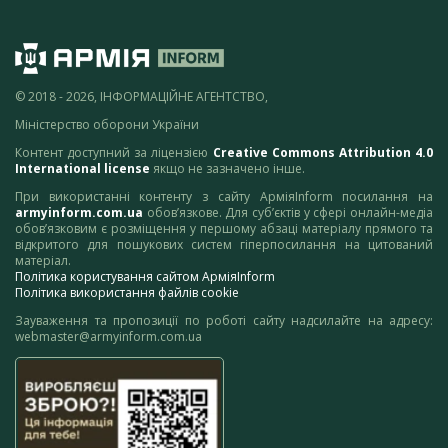
© 2018 - 2026, ІНФОРМАЦІЙНЕ АГЕНТСТВО,
Міністерство оборони України
Контент доступний за ліцензією
Creative Commons Attribution 4.0
International license
якщо не зазначено інше.
При використанні контенту з сайту АрміяInform посилання на
armyinform.com.ua
обов’язкове. Для суб’єктів у сфері онлайн-медіа
обов’язковим є розміщення у першому абзаці матеріалу прямого та
відкритого для пошукових систем гіперпосилання на цитований
матеріал.
Політика користування сайтом АрміяInform
Політика використання файлів cookie
Зауваження та пропозиції по роботі сайту надсилайте на адресу:
webmaster@armyinform.com.ua