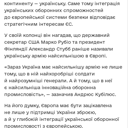
континенту — українську. Саме тому інтеграція
українських оборонних спроможностей
до європейської системи безпеки відповідає
стратегічним інтересам ЄС.
У своїй колонці він нагадав, що державний
секретар США Марко Рубіо та президент
Фінляндії Александр Стубб раніше називали
українську армію найсильнішою в Європі.
«Зараз Україна має найсильнішу армію не лише
тому, що в ній найхоробріші солдати
й найрозумніші генерали. А й тому, що в неї
є найсильніша інноваційна оборонна
промисловість», — зазначив Андрюс Кубілюс.
На його думку, Європа має бути зацікавлена
не лише у підтримці України зброєю,
а й у глибокій інтеграції української оборонної
промисловості з європейською.