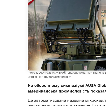
Фото 1. Leonidas AGV, мобільна система, призначен
Сергія Поліщука/АрміяInform
На оборонному симпозіумі AUSA Globa
американська промисловість показал
Це автоматизована наземна мікрохвиль