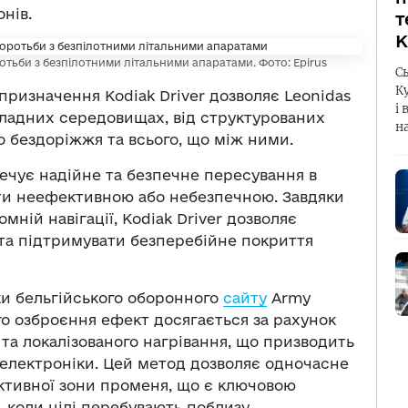
онів.
т
К
отьби з безпілотними літальними апаратами. Фото: Epirus
С
К
 призначення Kodiak Driver дозволяє Leonidas
і 
ладних середовищах, від структурованих
н
о бездоріжжя та всього, що між ними.
ечує надійне та безпечне пересування в
ути неефективною або небезпечною. Завдяки
ній навігації, Kodiak Driver дозволяє
та підтримувати безперебійне покриття
ки бельгійського оборонного
сайту
Army
ого озброєння ефект досягається за рахунок
та локалізованого нагрівання, що призводить
електроніки. Цей метод дозволяє одночасне
ктивної зони променя, що є ключовою
 коли цілі перебувають поблизу.