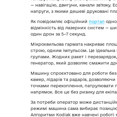
— навігацію, двигуни, канали зв’язку.
напруги, з якими дешеві друковані пл
Як повідомляє офіційний
портал
одног
відмінність від лазерних систем — ш
один дрон за 5–7 секунд.
Мікрохвильова гармата накриває площ
строю, одним імпульсом. Це ідеальна 
групами. Жодних ракет і перезарядок, 
генератор, який дозволяє смажити дро
Машину спроєктовано для роботи без в
камер, лідарів та радарів, дозволяюч
точками перехоплення, патрулювати п
напрямок. Все це без ризику для екіпа
За потреби оператор може дистанційн
режимі машина сама вибирає позицію,
Алгоритми Kodiak вже навчені роботі 