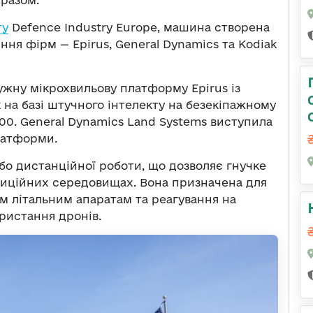
 разом.
ту
Defence Industry Europe, машина створена
ння фірм — Epirus, General Dynamics та Kodiak
ужну мікрохвильову платформу Epirus із
на базі штучного інтелекту на безекіпажному
00. General Dynamics Land Systems виступила
латформи.
бо дистанційної роботи, що дозволяє гнучке
диційних середовищах. Вона призначена для
м літальним апаратам та реагування на
ристання дронів.