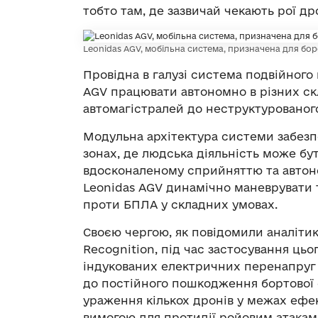
тобто там, де зазвичай чекають рої др
Leonidas AGV, мобільна система, призначена для бор
Провідна в галузі система подвійного
AGV працювати автономно в різних ск
автомагістралей до неструктурованог
Модульна архітектура системи забезп
зонах, де людська діяльність може б
вдосконаленому сприйняттю та автоном
Leonidas AGV динамічно маневрувати 
проти БПЛА у складних умовах.
Своєю чергою, як повідомили аналіти
Recognition, під час застосування ць
індукованих електричних перенапруг 
до постійного пошкодження бортової 
ураження кількох дронів у межах ефе
вимогою для протидії ройовим атакам,