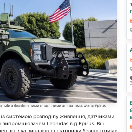
отьби з безпілотними літальними апаратами. Фото: Epirus
ь із системою розподілу живлення, датчиками
 випромінювачем Leonidas від Epirus. Він
ергію, яка випалює електроніку безпілотників