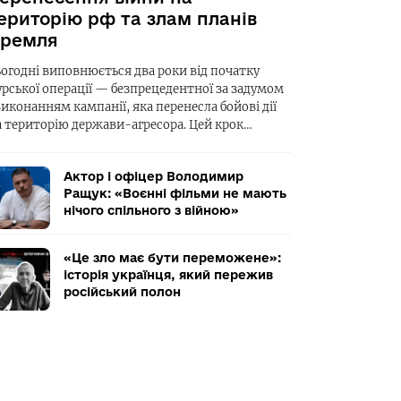
ериторію рф та злам планів
ремля
ьогодні виповнюється два роки від початку
урської операції — безпрецедентної за задумом
виконанням кампанії, яка перенесла бойові дії
а територію держави-агресора. Цей крок…
Актор і офіцер Володимир
Ращук: «Воєнні фільми не мають
нічого спільного з війною»
«Це зло має бути переможене»:
історія українця, який пережив
російський полон