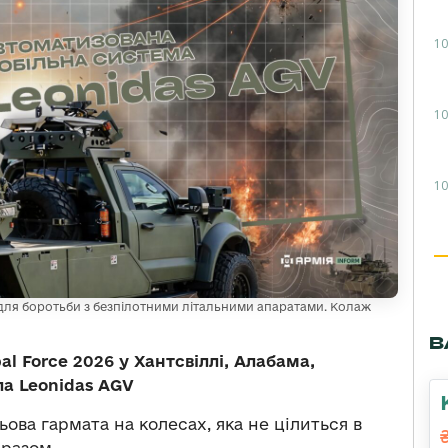
10
10
10
а для боротьби з безпілотними літальними апаратами. Колаж
В
l Force 2026 у Хантсвіллі, Алабама,
а Leonidas AGV
ова гармата на колесах, яка не цілиться в