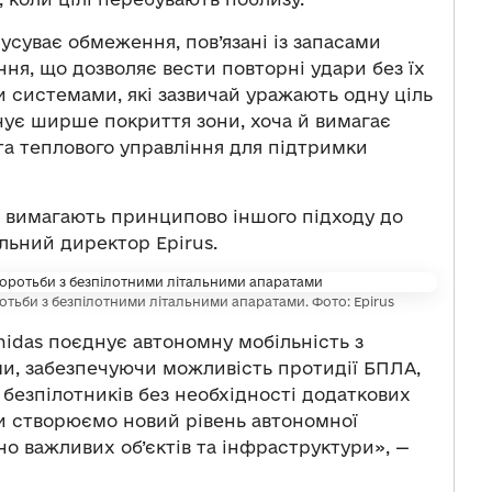
усуває обмеження, пов’язані із запасами
ня, що дозволяє вести повторні удари без їх
 системами, які зазвичай уражають одну ціль
ечує ширше покриття зони, хоча й вимагає
 та теплового управління для підтримки
я вимагають принципово іншого підходу до
альний директор Epirus.
отьби з безпілотними літальними апаратами. Фото: Epirus
idas поєднує автономну мобільність з
, забезпечуючи можливість протидії БПЛА,
 безпілотників без необхідності додаткових
 ми створюємо новий рівень автономної
но важливих об’єктів та інфраструктури», —