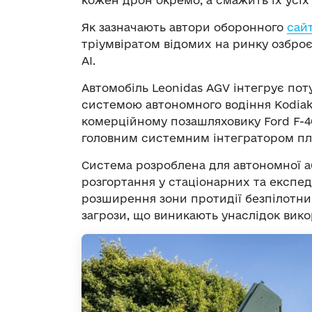
кожен дрон окремо, а смажить їх усіх
Як зазначають автори оборонного
сай
тріумвіратом відомих на ринку озброє
AI.
Автомобіль Leonidas AGV інтегрує пот
системою автономного водіння Kodiak 
комерційному позашляховику Ford F-4
головним системним інтегратором п
Система розроблена для автономної а
розгортання у стаціонарних та експе
розширення зони протидії безпілотни
загрози, що виникають унаслідок вико