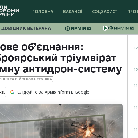
ГОЛОВНА
ВАКАНСІЇ
СОЦЗАХИСТ
ПРО 
ДОВІДНИК ВЕТЕРАНА
ове об’єднання:
12
роярський тріумвірат
омну антидрон-систему
12
ЄННЯ ТА ВІЙСЬКОВА ТЕХНІКА
11
Слідкуйте за АрміяInform в Google
хв.
11
11