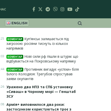
НАС
ENGLISH
:25
Куп’янськ залишається під
КОМЕНТАР
загрозою: росіяни тиснуть із кількох
напрямків
:03
Нові сили рф пішли в штурм: що
КОМЕНТАР
відбувається на Покровському напрямку
:44
Противник вигадує «успіхи» біля
КОМЕНТАР
Білого Колодязя: Трегубов спростував
заяви окупантів
:26
Уражено два НПЗ та СПБ установку
«Сиваш» в Чорному морі — Генштаб
ЗСУ
:08
Армія+ виповнилося два роки:
застосунком користуються троє з