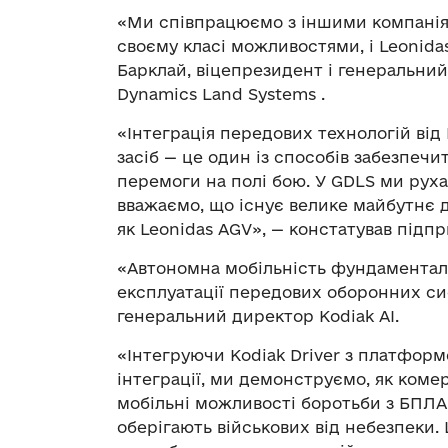
«Ми співпрацюємо з іншими компанія
своєму класі можливостями, і Leonida
Барклай, віцепрезидент і генеральний
Dynamics Land Systems .
«Інтеграція передових технологій від
засіб — це один із способів забезпеч
перемоги на полі бою. У GDLS ми руха
вважаємо, що існує велике майбутнє 
як Leonidas AGV», — констатував підп
«Автономна мобільність фундаментал
експлуатації передових оборонних сис
генеральний директор Kodiak AI.
«Інтегруючи Kodiak Driver з платформо
інтеграції, ми демонструємо, як коме
мобільні можливості боротьби з БПЛА,
оберігають військових від небезпеки.