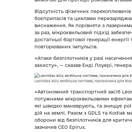
Відсутність фізичних перехоплювачів 
боєприпасів та циклами перезаряджан
виснаження. Як порівняти з лазерними
за раз, мікрохвильовий підхід забезп
достатньої бортової генерації енергії
повторюваних імпульсів.
«Атаки безпілотників у разі насиченн
захисту», — сказав Енді Лоуері, генер
Leonidas AGV, мобільна система, призначена для бор
«Автономний транспортний засіб Leon
потужними мікрохвильовими ефектами
які швидко маневрують, та знищує рої
дій на землі. Разом з GDLS та Kodiak
оборони від безпілотників для критич
зазначив СЕО Epirus.