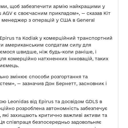
ми, щоб забезпечити армію найкращими у
s AGV є своєчасним прикладом», — сказав Кіт
 менеджер з операцій у США в General
 Epirus та Kodiak у комерційний транспортний
ити американським солдатам силу для
ємося швидше, ніж будь-коли раніше, і
для комерційно натхненних інновацій, таких
риємець.
ьно змінює способи розгортання та
тем», — зазначив Дон Бернетт, засновник і
ю Leonidas від Epirus та досвідом GDLS в
рційно розроблена автономність забезпечує
 які захищають критично важливі активи та
 Ця співпраця безпосередньо задовольняє