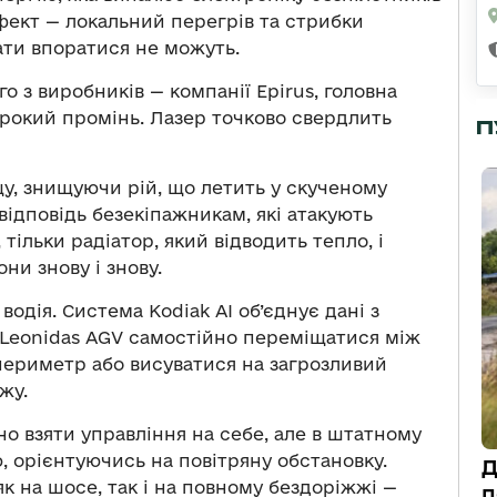
 Ефект — локальний перегрів та стрибки
ати впоратися не можуть.
о з виробників — компанії Epirus, головна
ирокий промінь. Лазер точково свердлить
П
у, знищуючи рій, що летить у скученому
відповідь безекіпажникам, які атакують
тільки радіатор, який відводить тепло, і
ни знову і знову.
одія. Система Kodiak AI об’єднує дані з
и Leonidas AGV самостійно переміщатися між
ериметр або висуватися на загрозливий
жу.
о взяти управління на себе, але в штатному
 орієнтуючись на повітряну обстановку.
Д
як на шосе, так і на повному бездоріжжі —
п