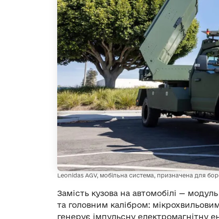
Leonidas AGV, мобільна система, призначена для бор
Замість кузова на автомобілі — модул
та головним калібром: мікрохвильовим
генерує імпульсну електромагнітну ен