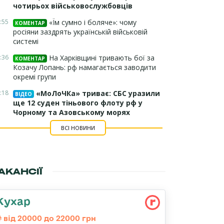
чотирьох військовослужбовців
:55
«Їм сумно і боляче»: чому
КОМЕНТАР
росіяни заздрять українській військовій
системі
:36
На Харківщині тривають бої за
КОМЕНТАР
Козачу Лопань: рф намагається заводити
окремі групи
:18
«МоЛоЧКа» триває: СБС уразили
ВІДЕО
ще 12 суден тіньового флоту рф у
Чорному та Азовському морях
ВСІ НОВИНИ
АКАНСІЇ
Кухар
від 20000 до 22000 грн