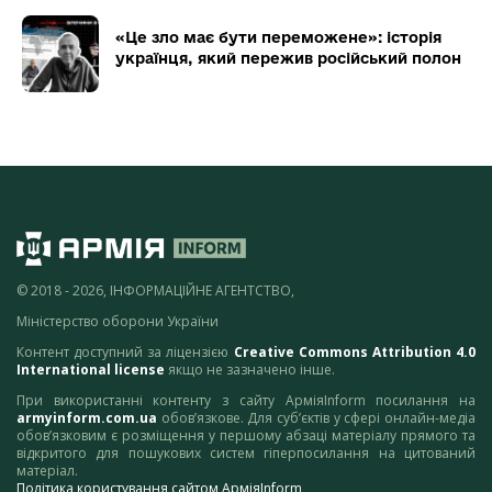
«Це зло має бути переможене»: історія
українця, який пережив російський полон
© 2018 - 2026, ІНФОРМАЦІЙНЕ АГЕНТСТВО,
Міністерство оборони України
Контент доступний за ліцензією
Creative Commons Attribution 4.0
International license
якщо не зазначено інше.
При використанні контенту з сайту АрміяInform посилання на
armyinform.com.ua
обов’язкове. Для суб’єктів у сфері онлайн-медіа
обов’язковим є розміщення у першому абзаці матеріалу прямого та
відкритого для пошукових систем гіперпосилання на цитований
матеріал.
Політика користування сайтом АрміяInform