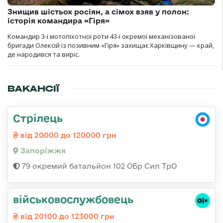
Знищив шістьох росіян, а сімох взяв у полон:
історія командира «Гіря»
Командир 3-ї мотопіхотної роти 43-ї окремої механізованої
бригади Олексій із позивним «Гіря» захищає Харківщину — край,
де народився та виріс.
ВАКАНСІЇ
Стрілець
від 20000 до 120000 грн
Запоріжжя
79 окремий батальйон 102 ОБр Сил ТрО
військовослужбовець
від 20100 до 123000 грн