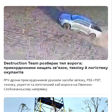
Destruction Team розбирає тил ворога:
прикордонники нищать зв’язок, техніку й логістику
окупантів
FPV-дрони прикордонників уразили засоби зв’язку, РЕБ і РЕР,
техніку, укриття та логістичний хаб ворога на Північно-
Слобожанському напрямку.