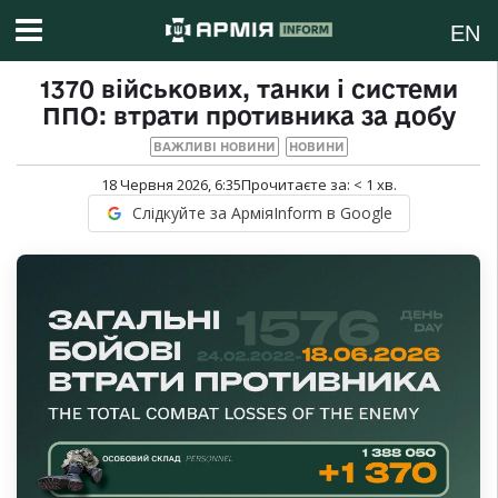
EN
1370 військових, танки і системи
ППО: втрати противника за добу
ВАЖЛИВІ НОВИНИ
НОВИНИ
18 Червня 2026, 6:35
Прочитаєте за:
< 1
хв.
Слідкуйте за АрміяInform в Google