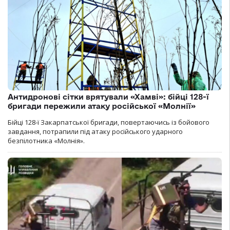
Антидронові сітки врятували «Хамві»: бійці 128-ї
бригади пережили атаку російської «Молнії»
Бійці 128-ї Закарпатської бригади, повертаючись із бойового
завдання, потрапили під атаку російського ударного
безпілотника «Молнія».