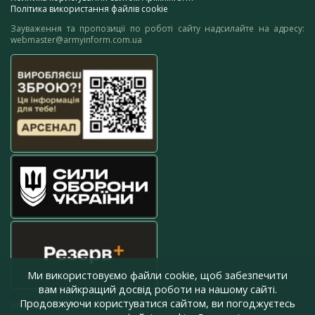
Політика використання файлів cookie
Зауваження та пропозиції по роботі сайту надсилайте на адресу:
webmaster@armyinform.com.ua
Ми використовуємо файли cookie, щоб забезпечити
вам найкращий досвід роботи на нашому сайті.
Продовжуючи користуватися сайтом, ви погоджуєтесь
press@armyinform.com.ua