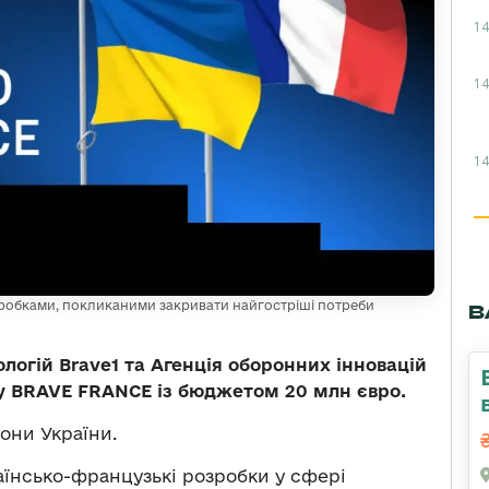
14
14
14
робками, покликаними закривати найгостріші потреби
В
логій Brave1 та Агенція оборонних інновацій
у BRAVE FRANCE із бюджетом 20 млн євро.
они України.
аїнсько-французькі розробки у сфері