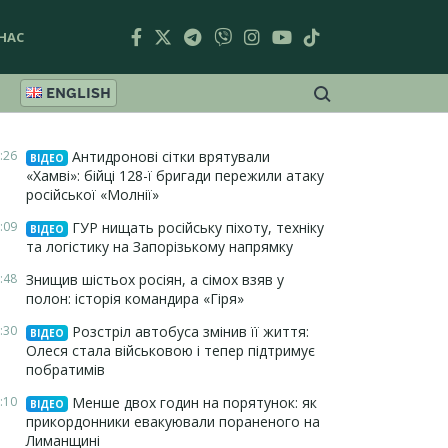
НАС
ENGLISH
:26
Антидронові сітки врятували
ВІДЕО
«Хамві»: бійці 128-ї бригади пережили атаку
російської «Молнії»
:09
ГУР нищать російську піхоту, техніку
ВІДЕО
та логістику на Запорізькому напрямку
:48
Знищив шістьох росіян, а сімох взяв у
полон: історія командира «Гіря»
:30
Розстріл автобуса змінив її життя:
ВІДЕО
Олеся стала військовою і тепер підтримує
побратимів
:10
Менше двох годин на порятунок: як
ВІДЕО
прикордонники евакуювали пораненого на
Лиманщині