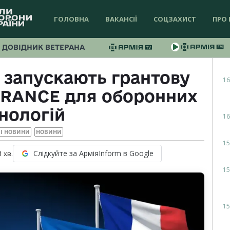
ГОЛОВНА
ВАКАНСІЇ
СОЦЗАХИСТ
ПРО 
ДОВІДНИК ВЕТЕРАНА
я запускають грантову
16
FRANCE для оборонних
нологій
16
І НОВИНИ
НОВИНИ
15
Слідкуйте за АрміяInform в Google
1
хв.
15
15