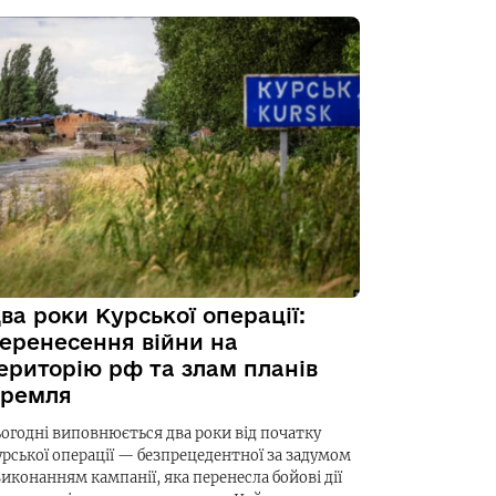
ва роки Курської операції:
еренесення війни на
ериторію рф та злам планів
ремля
ьогодні виповнюється два роки від початку
урської операції — безпрецедентної за задумом
виконанням кампанії, яка перенесла бойові дії