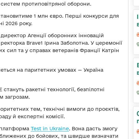
а систем протиповітряної оборони.
тановитиме 1 млн євро. Перші конкурси для
і 2026 року.
 директор Агенції оборонних інновацій
ректорка Brave1 Ірина Заболотна. У церемонії
х сил та у справах ветеранів Франції Катрін
еться на паритетних умовах — Україна
тануть ракетні технології, безпілотні
м загрозам.
оритетних тем, технічні вимоги до проєктів,
аду й експертні комісії.
 платформа
Test in Ukraine
. Вона дасть змогу
наближених до бойових, та швидше визначати