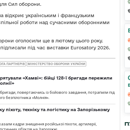
для Сил оборони.
а відкриє українським і французьким
спільної роботи над сучасними оборонними
рони оголосили ще в лютому цього року.
підписали під час виставки Eurosatory 2026.
ГА ПАРТНЕРІВ
МІНІСТЕРСТВО ОБОРОНИ УКРАЇНИ
рятували «Хамві»: бійці 128-ї бригади пережили
олнії»
ї бригади, повертаючись із бойового завдання, потрапили під
ого безпілотника «Молнія».
у піхоту, техніку та логістику на Запорізькому
П
азали кадри знищення російської піхоти, артилерії,
гістичних об’єктів на Запоріжжі.