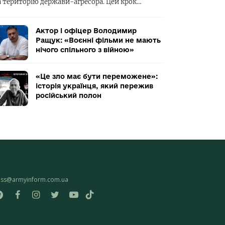
а територію держави-агресора. Цей крок…
Актор і офіцер Володимир
Ращук: «Воєнні фільми не мають
нічого спільного з війною»
«Це зло має бути переможене»:
історія українця, який пережив
російський полон
ess@armyinform.com.ua