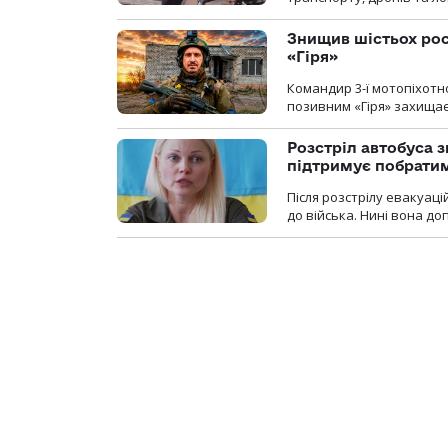
Знищив шістьох росі
«Гіря»
Командир 3-ї мотопіхотно
позивним «Гіря» захищає
Розстріл автобуса з
підтримує побрати
Після розстрілу евакуацій
до війська. Нині вона д