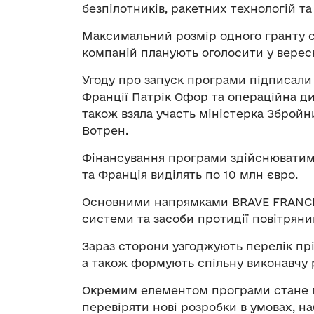
безпілотників, ракетних технологій т
Максимальний розмір одного гранту с
компаній планують оголосити у вересн
Угоду про запуск програми підписали
Франції Патрік Офор та операційна ди
також взяла участь міністерка Збройни
Вотрен.
Фінансування програми здійснюватим
та Франція виділять по 10 млн євро.
Основними напрямками BRAVE FRANCE с
системи та засоби протидії повітряни
Зараз сторони узгоджують перелік прі
а також формують спільну виконавчу р
Окремим елементом програми стане
перевіряти нові розробки в умовах, 