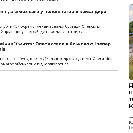
ян, а сімох взяв у полон: історія командира
ї роти 43-ї окремої механізованої бригади Олексій із
 Харківщину — край, де народився та виріс.
мінив її життя: Олеся стала військовою і тепер
мів
ного автобуса, в якому їхала її подруга з дітьми, Олеся пішла
опомагає військовим відновлюватися.
Д
п
т
К
С
К
і 