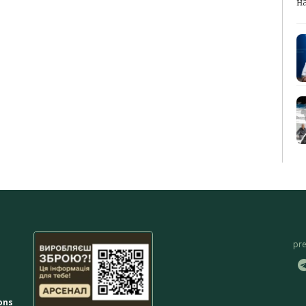
н
pr
ons