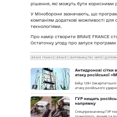
рішення, які можуть бути корисними 
У Міноборони зазначають, що програм
компаніям додаткові можливості для 
технологіями.
Про намір створити BRAVE FRANCE сто
Остаточну угоду про запуск програми 
BRAVE FRANCE
BRAVE1
ВИРОБНИЦТВО ЗБРОЇ
ДОПОМО
Антидронові сітки в
атаку російської «М
Бійці 128-ї Закарпатсько
атаку російського ударн
ГУР нищать російськ
напрямку
Спецпризначенці ГУР пок
транспорту, дронів та ло