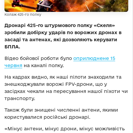
Колаж 425-го полку
Дронарі 425-го штурмового полку «Скеля»
зробили добірку ударів по ворожих дронах в
засаді та антенах, які дозволяють керувати
БПЛА.
Відео бойової роботи було
оприлюднене 15
червня
на каналі полку.
На кадрах видно, як наші пілоти знаходили та
знешкоджували ворожі FPV-дрони, що у
засідках чекали на пересування нашої піхоти чи
транспорту.
Також були знищені численні антени, якими
користувалися російські дронарі.
«Мінус антени, мінус дрони, мінус можливість