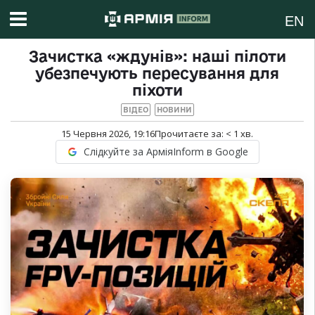
EN
Зачистка «ждунів»: наші пілоти
убезпечують пересування для
піхоти
ВІДЕО
НОВИНИ
15 Червня 2026, 19:16
Прочитаєте за:
< 1
хв.
Слідкуйте за АрміяInform в Google