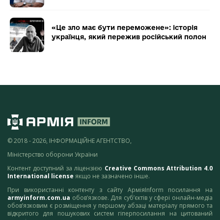
«Це зло має бути переможене»: історія
українця, який пережив російський полон
© 2018 - 2026, ІНФОРМАЦІЙНЕ АГЕНТСТВО,
Міністерство оборони України
Контент доступний за ліцензією
Creative Commons Attribution 4.0
International license
якщо не зазначено інше.
При використанні контенту з сайту АрміяInform посилання на
armyinform.com.ua
обов’язкове. Для суб’єктів у сфері онлайн-медіа
обов’язковим є розміщення у першому абзаці матеріалу прямого та
відкритого для пошукових систем гіперпосилання на цитований