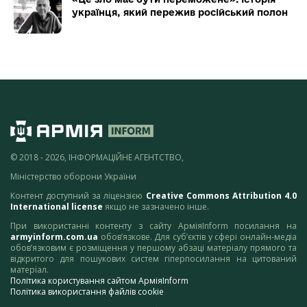
українця, який пережив російський полон
© 2018 - 2026, ІНФОРМАЦІЙНЕ АГЕНТСТВО,
Міністерство оборони України
Контент доступний за ліцензією
Creative Commons Attribution 4.0
International license
якщо не зазначено інше.
При використанні контенту з сайту АрміяInform посилання на
armyinform.com.ua
обов’язкове. Для суб’єктів у сфері онлайн-медіа
обов’язковим є розміщення у першому абзаці матеріалу прямого та
відкритого для пошукових систем гіперпосилання на цитований
матеріал.
Політика користування сайтом АрміяInform
Політика використання файлів cookie