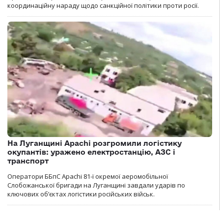
координаційну нараду щодо санкційної політики проти росії.
На Луганщині Apachi розгромили логістику
окупантів: уражено електростанцію, АЗС і
транспорт
Оператори ББпС Apachi 81-ї окремої аеромобільної
Слобожанської бригади на Луганщині завдали ударів по
ключових об’єктах логістики російських військ.