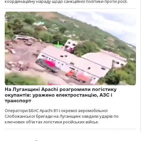
координаційну нараду щодо санкційної політики проти росії.
На Луганщині Apachi розгромили логістику
окупантів: уражено електростанцію, АЗС і
транспорт
Оператори ББпС Apachi 81-ї окремої аеромобільної
Слобожанської бригади на Луганщині завдали ударів по
ключових об’єктах логістики російських військ.