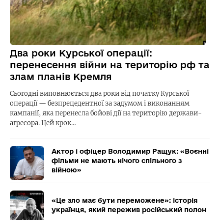
Два роки Курської операції:
перенесення війни на територію рф та
злам планів Кремля
Сьогодні виповнюється два роки від початку Курської
операції — безпрецедентної за задумом і виконанням
кампанії, яка перенесла бойові дії на територію держави-
агресора. Цей крок…
Актор і офіцер Володимир Ращук: «Воєнні
фільми не мають нічого спільного з
війною»
«Це зло має бути переможене»: історія
українця, який пережив російський полон