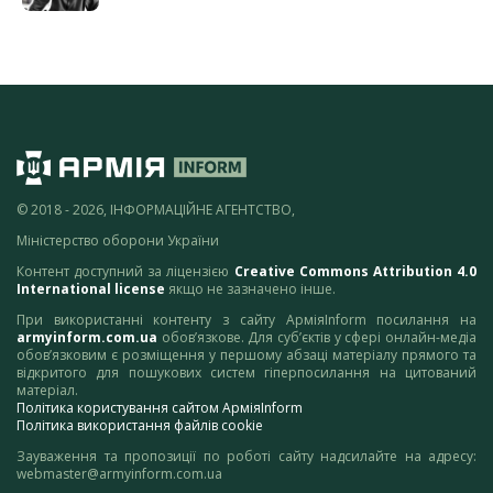
© 2018 - 2026, ІНФОРМАЦІЙНЕ АГЕНТСТВО,
Міністерство оборони України
Контент доступний за ліцензією
Creative Commons Attribution 4.0
International license
якщо не зазначено інше.
При використанні контенту з сайту АрміяInform посилання на
armyinform.com.ua
обов’язкове. Для суб’єктів у сфері онлайн-медіа
обов’язковим є розміщення у першому абзаці матеріалу прямого та
відкритого для пошукових систем гіперпосилання на цитований
матеріал.
Політика користування сайтом АрміяInform
Політика використання файлів cookie
Зауваження та пропозиції по роботі сайту надсилайте на адресу:
webmaster@armyinform.com.ua