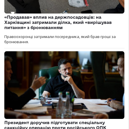
«Продавав» вплив на держпосадовців: на
Харківщині затримали ділка, який «вирішував
питання» з бронюванням
Правоохоронці затримали посередника, який брав гроші за
бронювання.
Президент доручив підготувати спеціальну
санкційну операцію проти російського ОПК