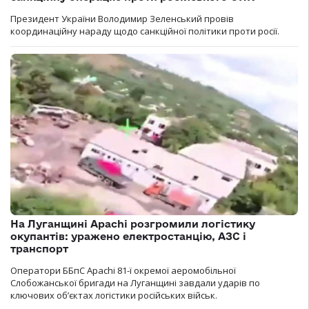
Президент України Володимир Зеленський провів
координаційну нараду щодо санкційної політики проти росії.
На Луганщині Apachi розгромили логістику
окупантів: уражено електростанцію, АЗС і
транспорт
Оператори ББпС Apachi 81-ї окремої аеромобільної
Слобожанської бригади на Луганщині завдали ударів по
ключових об’єктах логістики російських військ.