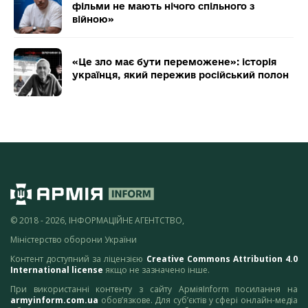
фільми не мають нічого спільного з
війною»
«Це зло має бути переможене»: історія
українця, який пережив російський полон
© 2018 - 2026, ІНФОРМАЦІЙНЕ АГЕНТСТВО,
Міністерство оборони України
Контент доступний за ліцензією
Creative Commons Attribution 4.0
International license
якщо не зазначено інше.
При використанні контенту з сайту АрміяInform посилання на
armyinform.com.ua
обов’язкове. Для суб’єктів у сфері онлайн-медіа