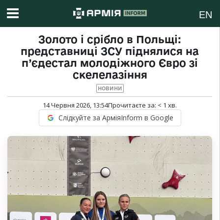
EN
Золото і срібло в Польщі:
представниці ЗСУ піднялися на
п’єдестал молодіжного Євро зі
скелелазіння
НОВИНИ
14 Червня 2026, 13:54
Прочитаєте за:
< 1
хв.
Слідкуйте за АрміяInform в Google