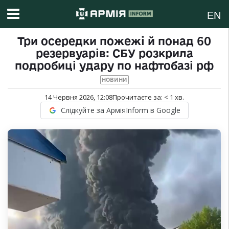
EN
Три осередки пожежі й понад 60
резервуарів: СБУ розкрила
подробиці удару по нафтобазі рф
НОВИНИ
14 Червня 2026, 12:08
Прочитаєте за:
< 1
хв.
Слідкуйте за АрміяInform в Google