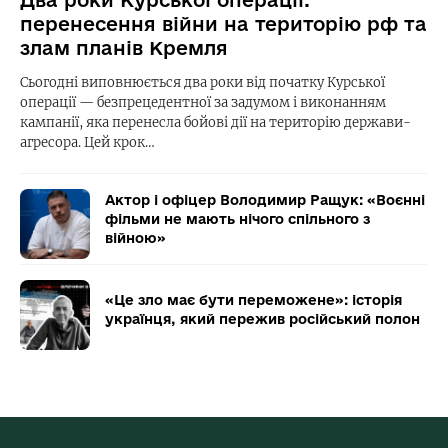
Два роки Курської операції:
перенесення війни на територію рф та
злам планів Кремля
Сьогодні виповнюється два роки від початку Курської
операції — безпрецедентної за задумом і виконанням
кампанії, яка перенесла бойові дії на територію держави-
агресора. Цей крок…
Актор і офіцер Володимир Ращук: «Воєнні
фільми не мають нічого спільного з
війною»
«Це зло має бути переможене»: історія
українця, який пережив російський полон