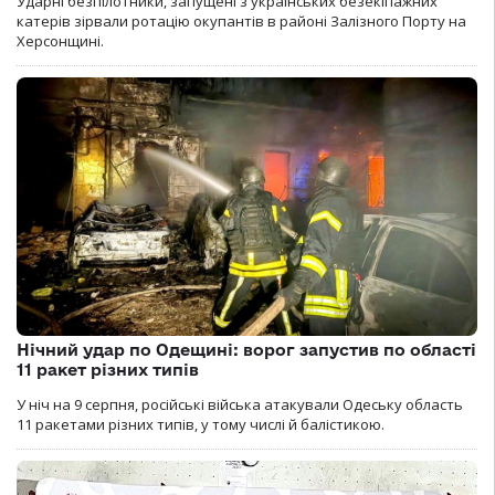
Ударні безпілотники, запущені з українських безекіпажних
катерів зірвали ротацію окупантів в районі Залізного Порту на
Херсонщині.
Нічний удар по Одещині: ворог запустив по області
11 ракет різних типів
У ніч на 9 серпня, російські війська атакували Одеську область
11 ракетами різних типів, у тому числі й балістикою.