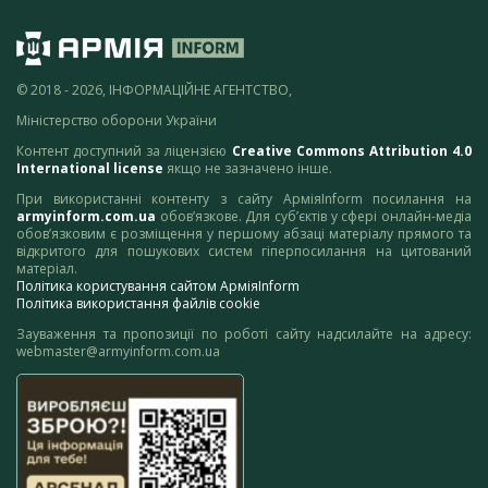
© 2018 - 2026, ІНФОРМАЦІЙНЕ АГЕНТСТВО,
Міністерство оборони України
Контент доступний за ліцензією
Creative Commons Attribution 4.0
International license
якщо не зазначено інше.
При використанні контенту з сайту АрміяInform посилання на
armyinform.com.ua
обов’язкове. Для суб’єктів у сфері онлайн-медіа
обов’язковим є розміщення у першому абзаці матеріалу прямого та
відкритого для пошукових систем гіперпосилання на цитований
матеріал.
Політика користування сайтом АрміяInform
Політика використання файлів cookie
Зауваження та пропозиції по роботі сайту надсилайте на адресу:
webmaster@armyinform.com.ua