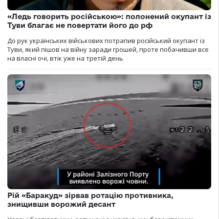
«Ледь говорить російською»: полонений окупант із
Туви благає не повертати його до рф
До рук українських військових потрапив російський окупант із
Туви, який пішов на війну заради грошей, проте побачивши все
на власні очі, втік уже на третій день
Рій «Баракуд» зірвав ротацію противника,
знищивши ворожий десант