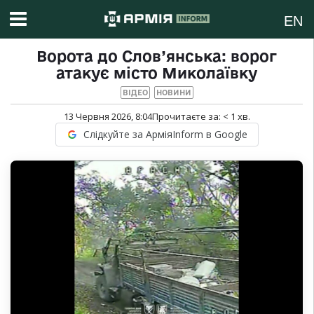
EN
Ворота до Слов’янська: ворог
атакує місто Миколаївку
ВІДЕО
НОВИНИ
13 Червня 2026, 8:04
Прочитаєте за:
< 1
хв.
Слідкуйте за АрміяInform в Google