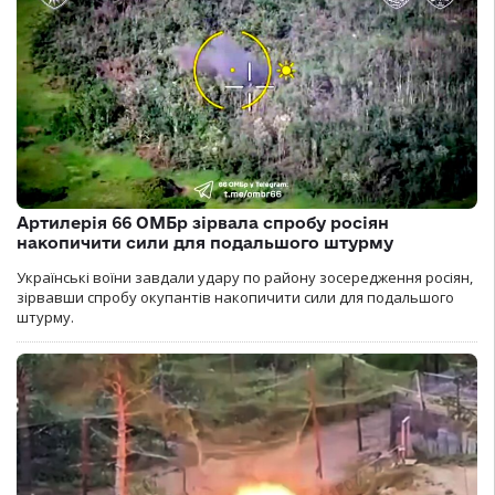
Артилерія 66 ОМБр зірвала спробу росіян
накопичити сили для подальшого штурму
Українські воїни завдали удару по району зосередження росіян,
зірвавши спробу окупантів накопичити сили для подальшого
штурму.