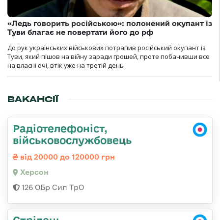
«Ледь говорить російською»: полонений окупант із
Туви благає не повертати його до рф
До рук українських військових потрапив російський окупант із
Туви, який пішов на війну заради грошей, проте побачивши все
на власні очі, втік уже на третій день
ВАКАНСІЇ
Радіотелефоніст,
військовослужбовець
від 20000 до 120000 грн
Херсон
126 ОБр Сил ТрО
Стрілець