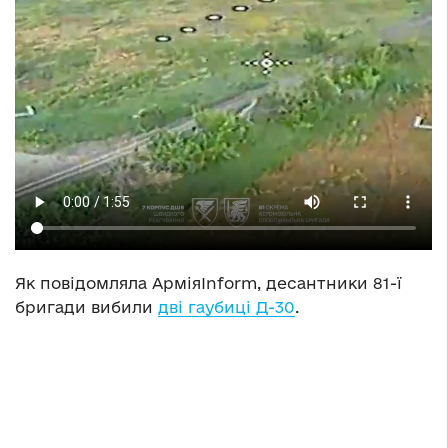
Як повідомляла АрміяInform, десантники 81-ї
бригади вибили
дві гаубиці Д-30
.