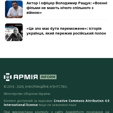
Актор і офіцер Володимир Ращук: «Воєнні
фільми не мають нічого спільного з
війною»
«Це зло має бути переможене»: історія
українця, який пережив російський полон
© 2018 - 2026, ІНФОРМАЦІЙНЕ АГЕНТСТВО,
Міністерство оборони України
Контент доступний за ліцензією
Creative Commons Attribution 4.0
International license
якщо не зазначено інше.
При використанні контенту з сайту АрміяInform посилання на