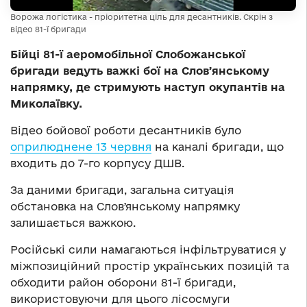
Ворожа логістика - пріоритетна ціль для десантників. Скрін з
відео 81-ї бригади
Бійці 81-ї аеромобільної Слобожанської
бригади ведуть важкі бої на Словʼянському
напрямку, де стримують наступ окупантів на
Миколаївку.
Відео бойової роботи десантників було
оприлюднене 13 червня
на каналі бригади, що
входить до 7-го корпусу ДШВ.
За даними бригади, загальна ситуація
обстановка на Словʼянському напрямку
залишається важкою.
Російські сили намагаються інфільтруватися у
міжпозиційний простір українських позицій та
обходити район оборони 81-ї бригади,
використовуючи для цього лісосмуги