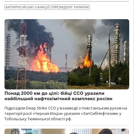
АНТИРОСІЙСЬКІ САНКЦІЇ
ПРЕЗИДЕНТ УКРАЇНИ
Понад 2000 км до цілі: бійці ССО уразили
найбільший нафтохімічний комплекс росіян
Підрозділи Deep Strike ССО у взаємодії з повстанським рухом на
території росії «Черная Искра» уразили «ЗапСибНефтехим» у
Тобольську Тюменської області рф.