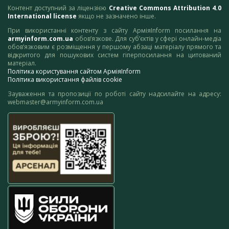
Контент доступний за ліцензією
Creative Commons Attribution 4.0
International license
якщо не зазначено інше.
При використанні контенту з сайту АрміяInform посилання на
armyinform.com.ua
обов’язкове. Для суб’єктів у сфері онлайн-медіа
обов’язковим є розміщення у першому абзаці матеріалу прямого та
відкритого для пошукових систем гіперпосилання на цитований
матеріал.
Політика користування сайтом АрміяInform
Політика використання файлів cookie
Зауваження та пропозиції по роботі сайту надсилайте на адресу:
webmaster@armyinform.com.ua