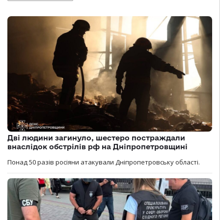
Дві людини загинуло, шестеро постраждали
внаслідок обстрілів рф на Дніпропетровщині
Понад 50 разів росіяни атакували Дніпропетровську області.