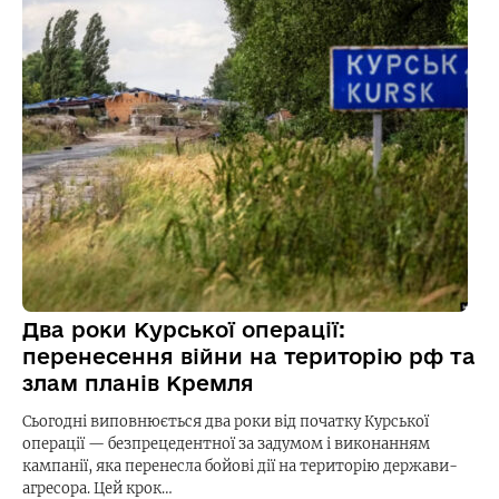
Два роки Курської операції:
перенесення війни на територію рф та
злам планів Кремля
Сьогодні виповнюється два роки від початку Курської
операції — безпрецедентної за задумом і виконанням
кампанії, яка перенесла бойові дії на територію держави-
агресора. Цей крок…