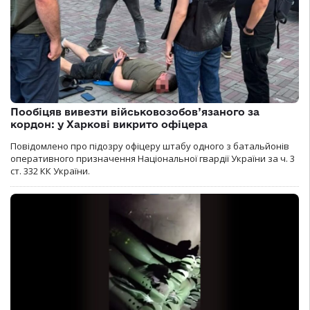
Пообіцяв вивезти військовозобов’язаного за
кордон: у Харкові викрито офіцера
Повідомлено про підозру офіцеру штабу одного з батальйонів
оперативного призначення Національної гвардії України за ч. 3
ст. 332 КК України.