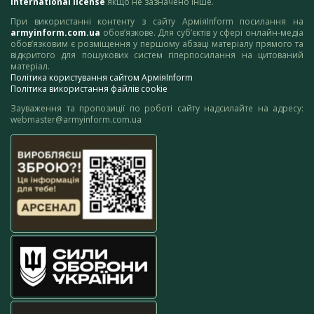
International license
якщо не зазначено інше.
При використанні контенту з сайту АрміяInform посилання на
armyinform.com.ua
обов’язкове. Для суб’єктів у сфері онлайн-медіа
обов’язковим є розміщення у першому абзаці матеріалу прямого та
відкритого для пошукових систем гіперпосилання на цитований
матеріал.
Політика користування сайтом АрміяInform
Політика використання файлів cookie
Зауваження та пропозиції по роботі сайту надсилайте на адресу:
webmaster@armyinform.com.ua