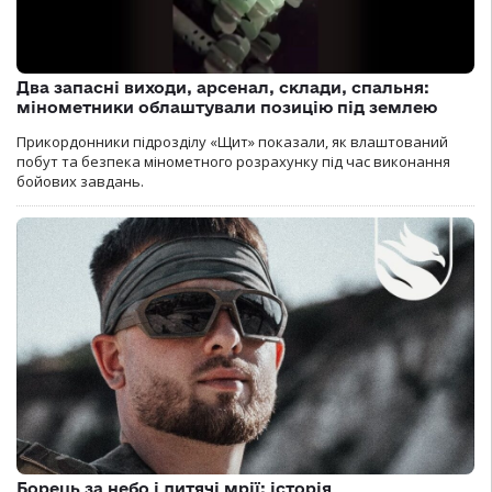
Два запасні виходи, арсенал, склади, спальня:
мінометники облаштували позицію під землею
Прикордонники підрозділу «Щит» показали, як влаштований
побут та безпека мінометного розрахунку під час виконання
бойових завдань.
Борець за небо і дитячі мрії: історія