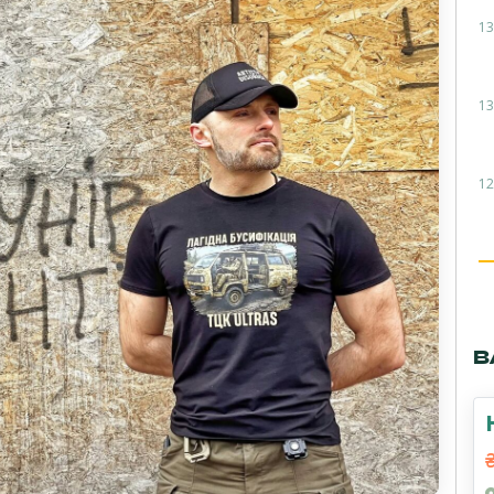
13
13
12
В