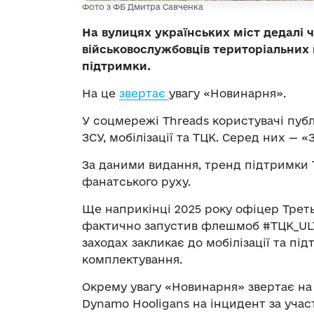
Фото з ФБ Дмитра Савченка
На вулицях українських міст дедалі 
військовослужбовців територіальних 
підтримки.
На це
звертає
увагу «Новинарня».
У соцмережі Threads користувачі публ
ЗСУ, мобілізації та ТЦК. Серед них — «
За даними видання, тренд підтримки
фанатського руху.
Ще наприкінці 2025 року офіцер Трет
фактично запустив флешмоб #ТЦК_ULTR
заходах закликає до мобілізації та п
комплектування.
Окрему увагу «Новинарня» звертає на
Dynamo Hooligans на інцидент за учас