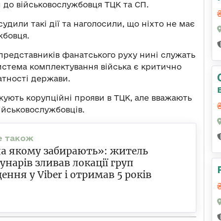
и до військовослужбовця ТЦК та СП.
судили такі дії та наголосили, що ніхто не має
жбовця.
представників фанатського руху нині служать
система комплектування війська є критично
тності держави.
жують корупційні прояви в ТЦК, але вважають
ійськовослужбовців.
на якому забирають»: житель
унарів зливав локації груп
ення у Viber і отримав 5 років