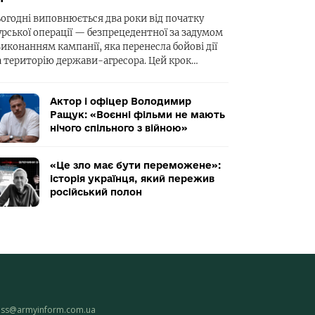
ьогодні виповнюється два роки від початку
урської операції — безпрецедентної за задумом
виконанням кампанії, яка перенесла бойові дії
а територію держави-агресора. Цей крок…
Актор і офіцер Володимир
Ращук: «Воєнні фільми не мають
нічого спільного з війною»
«Це зло має бути переможене»:
історія українця, який пережив
російський полон
ess@armyinform.com.ua