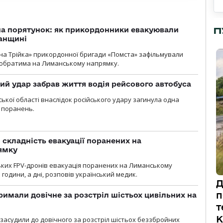
П
на порятунок: як прикордонники евакуювали
анщині
бна Трійка» прикордонної бригади «Помста» зафільмували
обратима на Лиманському напрямку.
кий удар забрав життя водія рейсового автобуса
ької області внаслідок російського удару загинула одна
 поранень.
 складність евакуації поранених на
ямку
ьких FPV-дронів евакуація поранених на Лиманському
 години, а дні, розповів український медик.
Д
п
римали довічне за розстріл шістьох цивільних на
т
К
 засудили до довічного за розстріл шістьох беззбройних