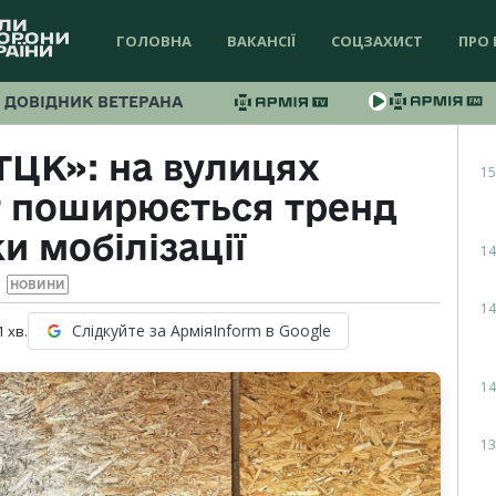
ГОЛОВНА
ВАКАНСІЇ
СОЦЗАХИСТ
ПРО 
ДОВІДНИК ВЕТЕРАНА
ТЦК»: на вулицях
15
т поширюється тренд
и мобілізації
14
НОВИНИ
14
Слідкуйте за АрміяInform в Google
1
хв.
14
13