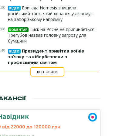
:30
Бригада Nemesis знищила
ВІДЕО
російський танк, який ховався у лісосмузі
на Запорізькому напрямку
:08
Тиск на Рясне не припиняється:
КОМЕНТАР
Трегубов назвав головну загрозу для
Сумщини
:49
Президент привітав воїнів
ВІДЕО
зв’язку та кібербезпеки з
професійним святом
ВСІ НОВИНИ
АКАНСІЇ
Навідник
від 22000 до 120000 грн