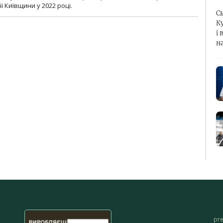
ї Київщини у 2022 році.
С
К
і 
н
pr