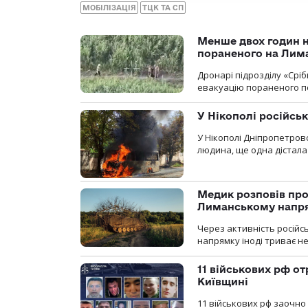
МОБІЛІЗАЦІЯ
ТЦК ТА СП
Менше двох годин 
пораненого на Лим
Дронарі підрозділу «Срі
евакуацію пораненого п
У Нікополі російсь
У Нікополі Дніпропетровс
людина, ще одна дістала
Медик розповів про
Лиманському напр
Через активність російс
напрямку іноді триває не
11 військових рф от
Київщині
11 військових рф заочно