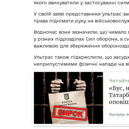
якого звинуватили у застосуванні сил
У своїй заяві представники ультрас за
права піднімати руку на військовослу
Водночас вони зазначили, що чимало 
у різних підрозділах Сил оборони, а 
важливою для збереження оборонозда
Ультрас також підкреслили, що засуд
неприпустимими фізичні напади на в
«Бус, 
Татарб
оповіщ