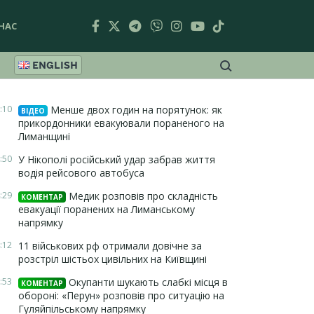
НАС
ENGLISH
:10
Менше двох годин на порятунок: як
ВІДЕО
прикордонники евакуювали пораненого на
Лиманщині
:50
У Нікополі російський удар забрав життя
водія рейсового автобуса
:29
Медик розповів про складність
КОМЕНТАР
евакуації поранених на Лиманському
напрямку
:12
11 військових рф отримали довічне за
розстріл шістьох цивільних на Київщині
:53
Окупанти шукають слабкі місця в
КОМЕНТАР
обороні: «Перун» розповів про ситуацію на
Гуляйпільському напрямку