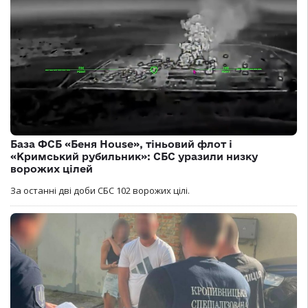
База ФСБ «Беня House», тіньовий флот і
«Кримський рубильник»: СБС уразили низку
ворожих цілей
За останні дві доби СБС 102 ворожих цілі.