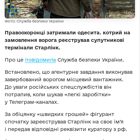
Фото: Служба безпеки України
Правоохоронці затримали одесита. котрий на
замовлення ворога реєстрував супутникові
термінали Старлінк.
Про це
повідомила
Служба безпеки України.
Встановлено, що агентурне завдання виконував
завербований ворогом місцевий вантажник.
До уваги російських спецслужбістів він
потрапив, коли шукав «легкі заробітки»
у Телеграм-каналах.
За обіцянку «швидких грошей» фігурант
спочатку зареєстрував Старлінк на своє ім’я
і передав відповідні реквізити куратору з рф.