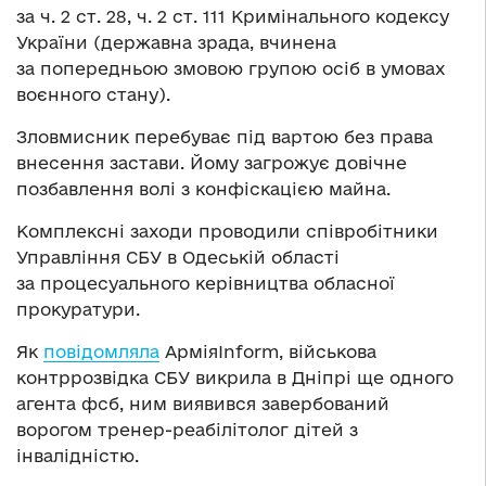
за ч. 2 ст. 28, ч. 2 ст. 111 Кримінального кодексу
України (державна зрада, вчинена
за попередньою змовою групою осіб в умовах
воєнного стану).
Зловмисник перебуває під вартою без права
внесення застави. Йому загрожує довічне
позбавлення волі з конфіскацією майна.
Комплексні заходи проводили співробітники
Управління СБУ в Одеській області
за процесуального керівництва обласної
прокуратури.
Як
повідомляла
АрміяInform, військова
контррозвідка СБУ викрила в Дніпрі ще одного
агента фсб, ним виявився завербований
ворогом тренер-реабілітолог дітей з
інвалідністю.