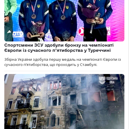
Спортсмени ЗСУ здобули бронзу на чемпіонаті
Європи із сучасного п’ятиборства у Туреччині
Збірна України здобула першу медаль на чемпіонаті Європи із
сучасного п’ятиборства, що проходить у Стамбулі.