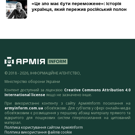
«Це зло має бути переможене»: історія
українця, який пережив російський полон
© 2018 - 2026, ІНФОРМАЦІЙНЕ АГЕНТСТВО,
Міністерство оборони України
Контент доступний за ліцензією
Creative Commons Attribution 4.0
International license
якщо не зазначено інше.
При використанні контенту з сайту АрміяInform посилання на
armyinform.com.ua
обов’язкове. Для суб’єктів у сфері онлайн-медіа
обов’язковим є розміщення у першому абзаці матеріалу прямого та
відкритого для пошукових систем гіперпосилання на цитований
матеріал.
Політика користування сайтом АрміяInform
Політика використання файлів cookie