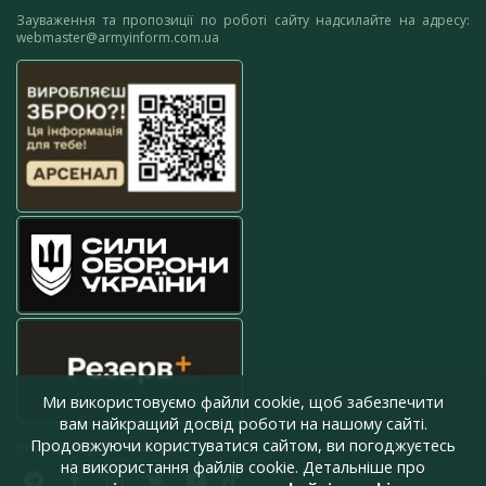
Зауваження та пропозиції по роботі сайту надсилайте на адресу:
webmaster@armyinform.com.ua
Ми використовуємо файли cookie, щоб забезпечити
вам найкращий досвід роботи на нашому сайті.
Продовжуючи користуватися сайтом, ви погоджуєтесь
press@armyinform.com.ua
на використання файлів cookie. Детальніше про