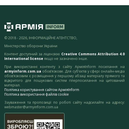
© 2018 - 2026, ІНФОРМАЦІЙНЕ АГЕНТСТВО,
Міністерство оборони України
Контент доступний за ліцензією
Creative Commons Attribution 4.0
International license
якщо не зазначено інше.
При використанні контенту з сайту АрміяInform посилання на
armyinform.com.ua
обов’язкове. Для суб’єктів у сфері онлайн-медіа
обов’язковим є розміщення у першому абзаці матеріалу прямого та
відкритого для пошукових систем гіперпосилання на цитований
матеріал.
Політика користування сайтом АрміяInform
Політика використання файлів cookie
Зауваження та пропозиції по роботі сайту надсилайте на адресу:
webmaster@armyinform.com.ua