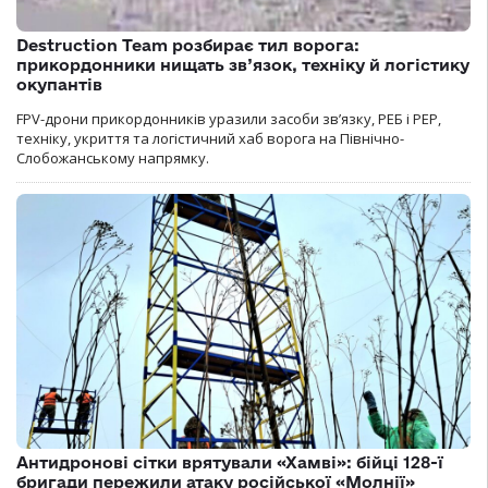
Destruction Team розбирає тил ворога:
прикордонники нищать зв’язок, техніку й логістику
окупантів
FPV-дрони прикордонників уразили засоби зв’язку, РЕБ і РЕР,
техніку, укриття та логістичний хаб ворога на Північно-
Слобожанському напрямку.
Антидронові сітки врятували «Хамві»: бійці 128-ї
бригади пережили атаку російської «Молнії»