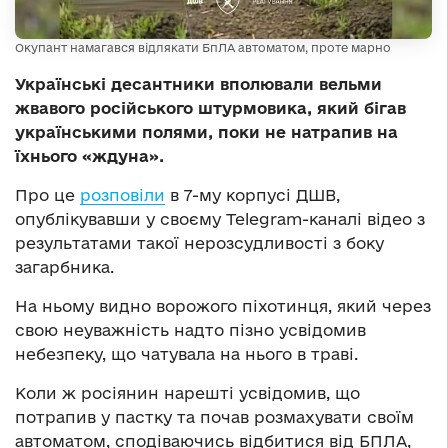
Окупант намагався відлякати БпЛА автоматом, проте марно
Українські десантники вполювали вельми
жвавого російського штурмовика, який бігав
українськими полями, поки не натрапив на
їхнього «ждуна».
Про це
розповіли
в 7-му корпусі ДШВ,
опублікувавши у своєму Telegram-каналі відео з
результатами такої нерозсудливості з боку
загарбника.
На ньому видно ворожого піхотинця, який через
свою неуважність надто пізно усвідомив
небезпеку, що чатувала на нього в траві.
Коли ж росіянин нарешті усвідомив, що
потрапив у пастку та почав розмахувати своїм
автоматом, сподіваючись відбитися від БПЛА,