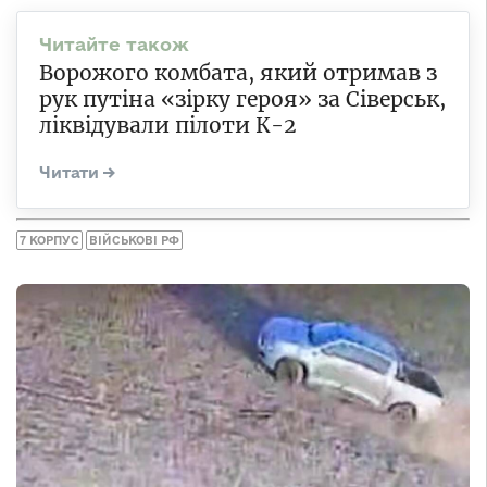
Ворожого комбата, який отримав з
рук путіна «зірку героя» за Сіверськ,
ліквідували пілоти К-2
7 КОРПУС
ВІЙСЬКОВІ РФ