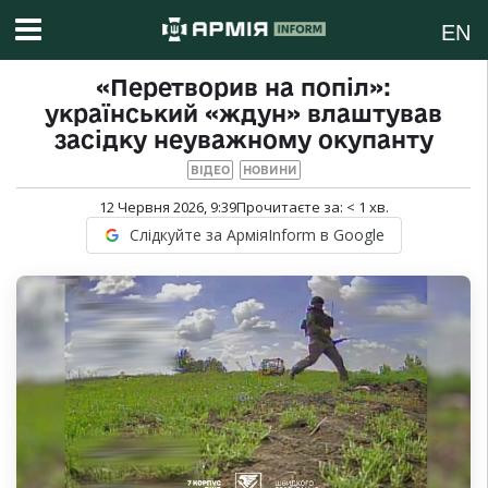
EN
«Перетворив на попіл»:
український «ждун» влаштував
засідку неуважному окупанту
ВІДЕО
НОВИНИ
12 Червня 2026, 9:39
Прочитаєте за:
< 1
хв.
Слідкуйте за АрміяInform в Google