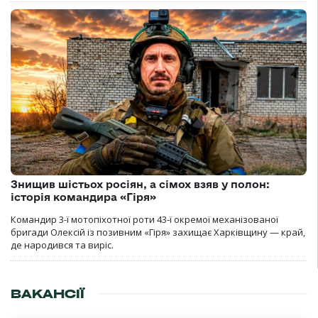
Знищив шістьох росіян, а сімох взяв у полон:
історія командира «Гіря»
Командир 3-ї мотопіхотної роти 43-ї окремої механізованої
бригади Олексій із позивним «Гіря» захищає Харківщину — край,
де народився та виріс.
ВАКАНСІЇ