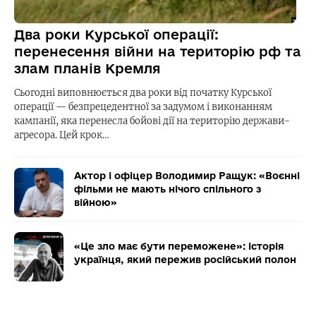
Два роки Курської операції:
перенесення війни на територію рф та
злам планів Кремля
Сьогодні виповнюється два роки від початку Курської
операції — безпрецедентної за задумом і виконанням
кампанії, яка перенесла бойові дії на територію держави-
агресора. Цей крок…
Актор і офіцер Володимир Ращук: «Воєнні
фільми не мають нічого спільного з
війною»
«Це зло має бути переможене»: історія
українця, який пережив російський полон