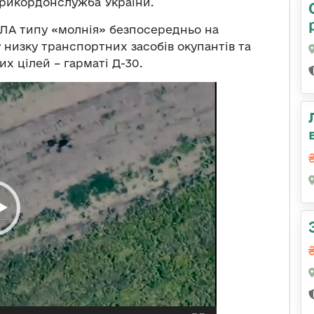
икордонслужба України.
ЛА типу «молнія» безпосередньо на
 низку транспортних засобів окупантів та
х цілей – гарматі Д-30.