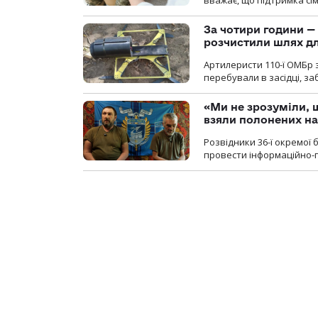
За чотири години — 
розчистили шлях д
Артилеристи 110-ї ОМБр з
перебували в засідці, з
«Ми не зрозуміли, 
взяли полонених н
Розвідники 36-ї окремої 
провести інформаційно-п