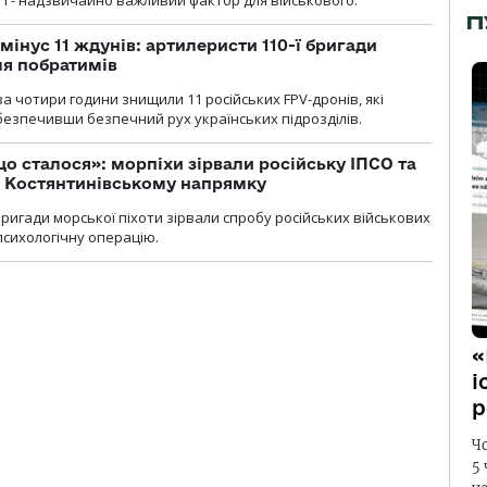
П
мінус 11 ждунів: артилеристи 110-ї бригади
ля побратимів
а чотири години знищили 11 російських FPV-дронів, які
абезпечивши безпечний рух українських підрозділів.
що сталося»: морпіхи зірвали російську ІПСО та
а Костянтинівському напрямку
бригади морської піхоти зірвали спробу російських військових
сихологічну операцію.
«
і
р
Ч
5