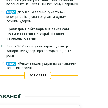
полонених на Костянтинівському напрямку
:30
Дронар батальйону «Стриж»
ВІДЕО
ювелірно ліквідував окупанта одним
точним ударом
:21
Президент обговорив із генсеком
НАТО постачання Україні ракет-
перехоплювачів
:11
Втік із ЗСУ та готував теракт у центрі
Запоріжжя: дезертира засуджено до 15
років
:58
«Рейд» завдав ударів по залізничній
ВІДЕО
логістиці росіян
ВСІ НОВИНИ
АКАНСІЇ