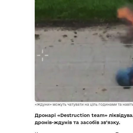
«Ждуни» можуть чатувати на ціль годинами та навіт
Дронарі «Destruction team» ліквідува
дронів-ждунів та засобів зв’язку.