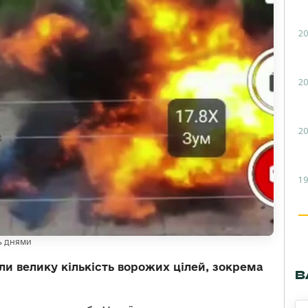
20
20
20
19
ь днями
ли велику кількість ворожих цілей, зокрема
В