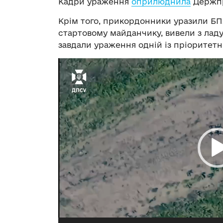
Кадри ураження
оприлюднила
Держпр
Крім того, прикордонники уразили БП
стартовому майданчику, вивели з ладу
завдали ураження одній із пріоритетни
Відеопрогравач