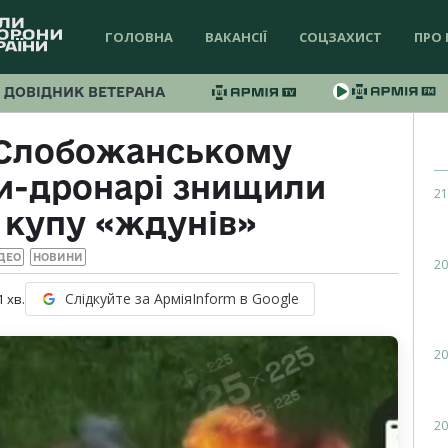
ГОЛОВНА
ВАКАНСІЇ
СОЦЗАХИСТ
ПРО 
ДОВІДНИК ВЕТЕРАНА
-Слобожанському
и-дронарі знищили
21
 купу «ждунів»
ДЕО
НОВИНИ
20
Слідкуйте за АрміяInform в Google
1
хв.
20
20