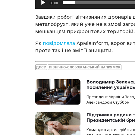
00:00
Завдяки роботі вітчизняних дронарів
металобрухт, який уже не в змозі за
мешканцям прифронтових територій.
Як
повідомляла
АрміяInform, ворог ви
проте так і не зміг її знищити.
ДПСУ
ПІВНІЧНО-СЛОБОЖАНСЬКИЙ НАПРЯМОК
Володимир Зеленсь
посилення українс
Президент України Воло
Александром Стуббом.
Підтримка родини —
Президентській бриг
Командир артилерійсько
вважає, що підтримка сі