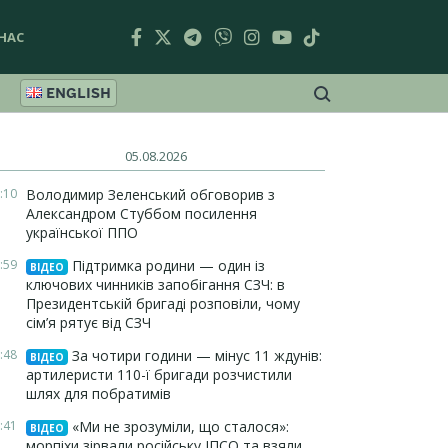
НАС
ENGLISH
05.08.2026
:10
Володимир Зеленський обговорив з
Александром Стуббом посилення
української ППО
:59
Підтримка родини — один із
ВІДЕО
ключових чинників запобігання СЗЧ: в
Президентській бригаді розповіли, чому
сім’я рятує від СЗЧ
:48
За чотири години — мінус 11 ждунів:
ВІДЕО
артилеристи 110-ї бригади розчистили
шлях для побратимів
:41
«Ми не зрозуміли, що сталося»:
ВІДЕО
морпіхи зірвали російську ІПСО та взяли