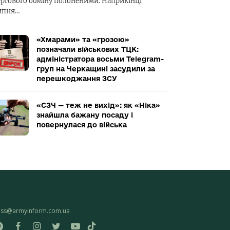
ергового обміну полоненими. Наприкінці
ипня…
«Хмарами» та «грозою»
позначали військових ТЦК:
адміністратора восьми Telegram-
груп на Черкащині засудили за
перешкоджання ЗСУ
«СЗЧ — теж не вихід»: як «Ніка»
знайшла бажану посаду і
повернулася до війська
ess@armyinform.com.ua