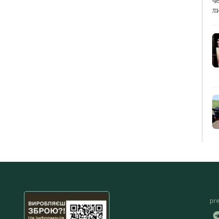
ч
л
pr