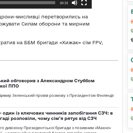
00:33
 дрони-мисливці перетворились на
грожувати Силам оборони та мирним
тратив на ББМ бригади «Хижак» сім FPV,
кий обговорив з Александром Стуббом
ької ППО
димир Зеленський провів розмову з Президентом Фінляндії
 один із ключових чинників запобігання СЗЧ: в
аді розповіли, чому сім’я рятує від СЗЧ
го дивізіону Президентської бригади з позивним «Махно»
м'ї - надзвичайно важливий фактор для військового.