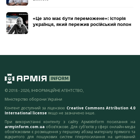
«Це зло має бути переможене»: історія
українця, який пережив російський полон
© 2018 - 2026, ІНФОРМАЦІЙНЕ АГЕНТСТВО,
Міністерство оборони України
Контент доступний за ліцензією
Creative Commons Attribution 4.0
International license
якщо не зазначено інше.
При використанні контенту з сайту АрміяInform посилання на
armyinform.com.ua
обов’язкове. Для суб’єктів у сфері онлайн-медіа
обов’язковим є розміщення у першому абзаці матеріалу прямого та
відкритого для пошукових систем гіперпосилання на цитований