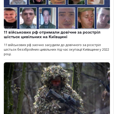
11 військових рф отримали довічне за розстріл
шістьох цивільних на Київщині
11 військових рф заочно засудили до довічного за розстріл
шістьох беззбройних цивільних під час окупації Київщини у 2022
році.