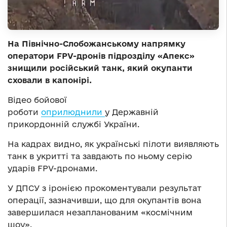
На Північно-Слобожанському напрямку
оператори FPV-дронів підрозділу «Апекс»
знищили російський танк, який окупанти
сховали в капонірі.
Відео бойової
роботи
оприлюднили
у Державній
прикордонній службі України.
На кадрах видно, як українські пілоти виявляють
танк в укритті та завдають по ньому серію
ударів FPV-дронами.
У ДПСУ з іронією прокоментували результат
операції, зазначивши, що для окупантів вона
завершилася незапланованим «космічним
шоу».