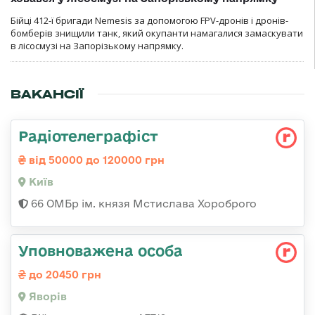
Бійці 412-ї бригади Nemesis за допомогою FPV-дронів і дронів-
бомберів знищили танк, який окупанти намагалися замаскувати
в лісосмузі на Запорізькому напрямку.
ВАКАНСІЇ
Радіотелеграфіст
від 50000 до 120000 грн
Київ
66 ОМБр ім. князя Мстислава Хороброго
Уповноважена особа
до 20450 грн
Яворів