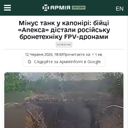
EN
Мінус танк у капонірі: бійці
«Апекса» дістали російську
бронетехніку FPV-дронами
НОВИНИ
12 Червня 2026, 18:43
Прочитаєте за:
< 1
хв.
Слідкуйте за АрміяInform в Google