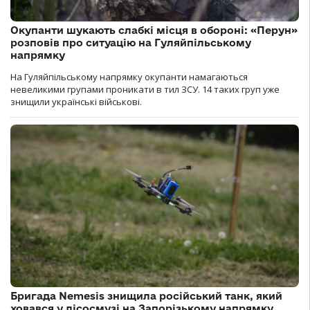
Окупанти шукають слабкі місця в обороні: «Перун»
розповів про ситуацію на Гуляйпільському
напрямку
На Гуляйпільському напрямку окупанти намагаються
невеликими групами проникати в тил ЗСУ. 14 таких груп уже
знищили українські військові.
Бригада Nemesis знищила російський танк, який
ховався у лісосмузі на Запорізькому напрямку