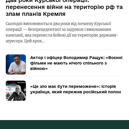
Два роки Курської операції:
перенесення війни на територію рф та
злам планів Кремля
Сьогодні виповнюється два роки від початку Курської
операції — безпрецедентної за задумом і виконанням
кампанії, яка перенесла бойові дії на територію держави-
агресора. Цей крок…
Актор і офіцер Володимир Ращук: «Воєнні
фільми не мають нічого спільного з
війною»
«Це зло має бути переможене»: історія
українця, який пережив російський полон