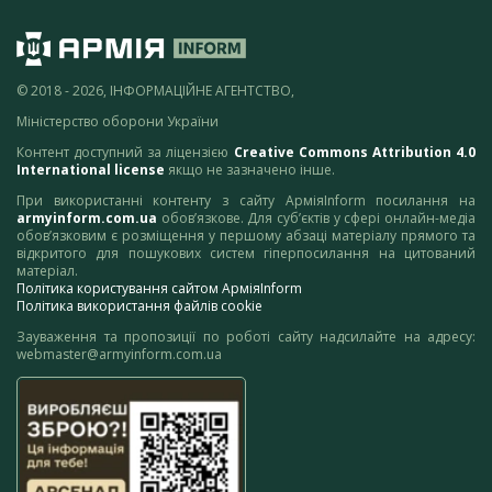
© 2018 - 2026, ІНФОРМАЦІЙНЕ АГЕНТСТВО,
Міністерство оборони України
Контент доступний за ліцензією
Creative Commons Attribution 4.0
International license
якщо не зазначено інше.
При використанні контенту з сайту АрміяInform посилання на
armyinform.com.ua
обов’язкове. Для суб’єктів у сфері онлайн-медіа
обов’язковим є розміщення у першому абзаці матеріалу прямого та
відкритого для пошукових систем гіперпосилання на цитований
матеріал.
Політика користування сайтом АрміяInform
Політика використання файлів cookie
Зауваження та пропозиції по роботі сайту надсилайте на адресу:
webmaster@armyinform.com.ua