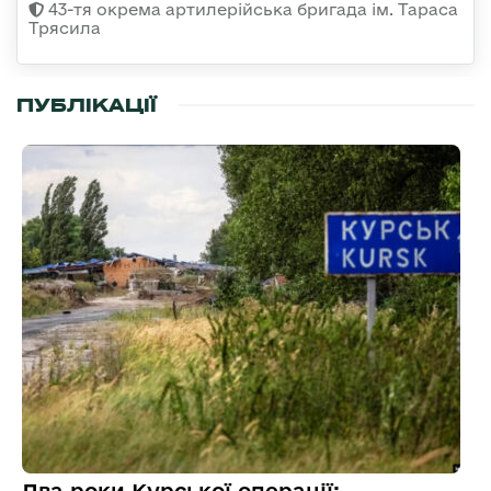
43-тя окрема артилерійська бригада ім. Тараса
Трясила
ПУБЛІКАЦІЇ