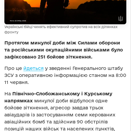
Українські бійці чинять ефективний супротив на всіх ділянках
фронту
Протягом минулої доби між Силами оборони
та російськими окупаційними військами було
зафіксовано 251 бойове зіткнення.
Про це
йдеться
у зведенні Генерального штабу
ЗСУ з оперативною інформацією станом на 8:00
11 червня.
На
Північно-Слобожанському і Курському
напрямках
минулої доби відбулося одне
бойове зіткнення, агресор завдав трьох
авіаударів із застосуванням семи керованих
авіаційних бомб та здійснив 90 обстрілів
позицій наших військ та населених пунктів,