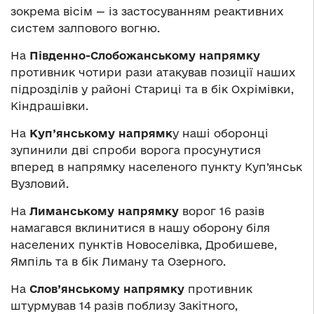
зокрема вісім — із застосуванням реактивних
систем залпового вогню.
На
Південно-Слобожанському напрямку
противник чотири рази атакував позиції наших
підрозділів у районі Стариці та в бік Охрімівки,
Кіндрашівки.
На
Куп’янському напрямк
у наші оборонці
зупинили дві спроби ворога просунутися
вперед в напрямку населеного пункту Куп’янськ
Вузловий.
На
Лиманському напрямку
ворог 16 разів
намагався вклинитися в нашу оборону біля
населених пунктів Новоселівка, Дробишеве,
Ямпіль та в бік Лиману та Озерного.
На
Слов’янському напрямку
противник
штурмував 14 разів поблизу Закітного,