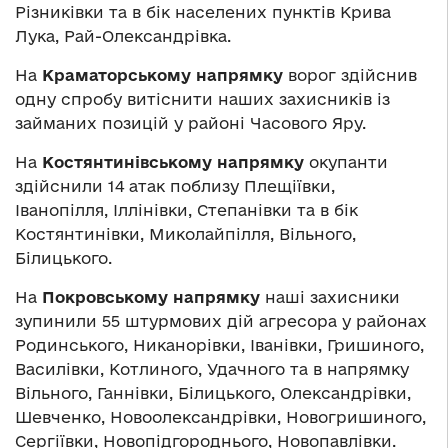
Різниківки та в бік населених пунктів Крива
Лука, Рай-Олександрівка.
На
Краматорському напрямку
ворог здійснив
одну спробу витіснити наших захисників із
займаних позицій у районі Часового Яру.
На
Костянтинівському напрямку
окупанти
здійснили 14 атак поблизу Плещіївки,
Іванопілля, Іллінівки, Степанівки та в бік
Костянтинівки, Миколайпілля, Вільного,
Білицького.
На
Покровському напрямку
наші захисники
зупинили 55 штурмових дій агресора у районах
Родинського, Никанорівки, Іванівки, Гришиного,
Василівки, Котлиного, Удачного та в напрямку
Вільного, Ганнівки, Білицького, Олександрівки,
Шевченко, Новоолександрівки, Новогришиного,
Сергіївки, Новопідгороднього, Новопавлівки.