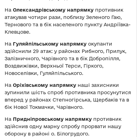
На
Олександрівському напрямку
противник
атакував чотири рази, поблизу Зеленого Гаю,
Тернового та в бік населеного пункту Андріївка-
Клевцове.
На
Гуляйпільському напрямку
окупанти
здійснили 29 атак: у районах Рибного, Прилук,
Залізничного, Чарівного та в бік Добропілля,
Воздвижівки, Верхньої Терси, Гіркого,
Новоселівки, Гуляйпільського.
На
Оріхівському напрямку
наші захисники
зупинили шість спроб противника просунутися
вперед у районах Степногірська, Щербаків та в
бік Нової Токмачки, Чарівного.
На
Придніпровському напрямку
противник
здійснив одну марну спробу прорвати нашу
оборону в районі о. Білогрудого.