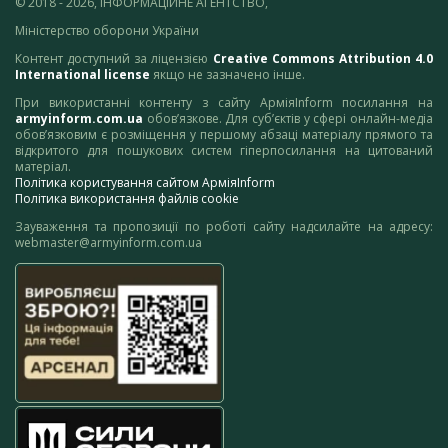
© 2018 - 2026, ІНФОРМАЦІЙНЕ АГЕНТСТВО,
Міністерство оборони України
Контент доступний за ліцензією
Creative Commons Attribution 4.0
International license
якщо не зазначено інше.
При використанні контенту з сайту АрміяInform посилання на
armyinform.com.ua
обов’язкове. Для суб’єктів у сфері онлайн-медіа
обов’язковим є розміщення у першому абзаці матеріалу прямого та
відкритого для пошукових систем гіперпосилання на цитований
матеріал.
Політика користування сайтом АрміяInform
Політика використання файлів cookie
Зауваження та пропозиції по роботі сайту надсилайте на адресу:
webmaster@armyinform.com.ua