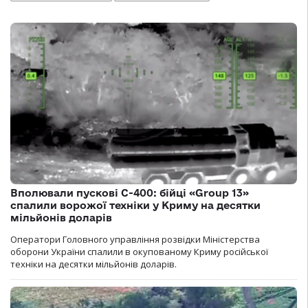
Вполювали пускові С-400: бійці «Group 13»
спалили ворожої техніки у Криму на десятки
мільйонів доларів
Оператори Головного управління розвідки Міністерства
оборони України спалили в окупованому Криму російської
техніки на десятки мільйонів доларів.