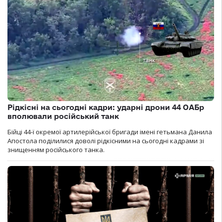
Рідкісні на сьогодні кадри: ударні дрони 44 ОАБр
вполювали російський танк
Бійці 44-ї окремої артилерійської бригади імені гетьмана Данила
Апостола поділилися доволі рідкісними на сьогодні кадрами зі
знищенням російського танка.