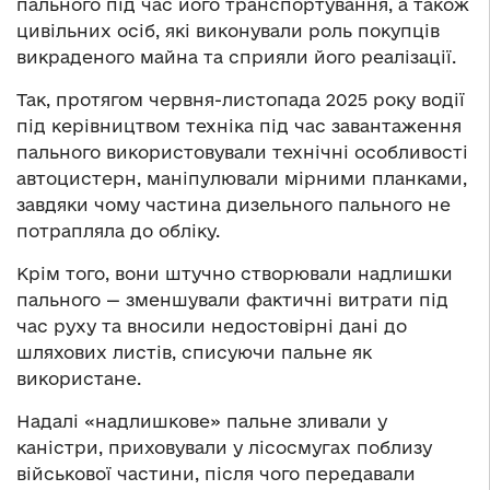
пального під час його транспортування, а також
цивільних осіб, які виконували роль покупців
викраденого майна та сприяли його реалізації.
Так, протягом червня-листопада 2025 року водії
під керівництвом техніка під час завантаження
пального використовували технічні особливості
автоцистерн, маніпулювали мірними планками,
завдяки чому частина дизельного пального не
потрапляла до обліку.
Крім того, вони штучно створювали надлишки
пального — зменшували фактичні витрати під
час руху та вносили недостовірні дані до
шляхових листів, списуючи пальне як
використане.
Надалі «надлишкове» пальне зливали у
каністри, приховували у лісосмугах поблизу
військової частини, після чого передавали