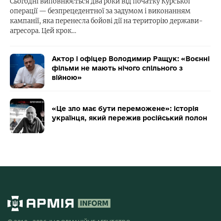
Сьогодні виповнюється два роки від початку Курської
операції — безпрецедентної за задумом і виконанням
кампанії, яка перенесла бойові дії на територію держави-
агресора. Цей крок…
Актор і офіцер Володимир Ращук: «Воєнні
фільми не мають нічого спільного з
війною»
«Це зло має бути переможене»: історія
українця, який пережив російський полон