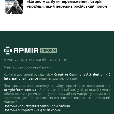
«Це зло має бути переможене»: історія
українця, який пережив російський полон
© 2018 - 2026, ІНФОРМАЦІЙНЕ АГЕНТСТВО,
Міністерство оборони України
Контент доступний за ліцензією
Creative Commons Attribution 4.0
International license
якщо не зазначено інше.
При використанні контенту з сайту АрміяInform посилання на
armyinform.com.ua
обов’язкове. Для суб’єктів у сфері онлайн-медіа
обов’язковим є розміщення у першому абзаці матеріалу прямого та
відкритого для пошукових систем гіперпосилання на цитований
матеріал.
Політика користування сайтом АрміяInform
Політика використання файлів cookie