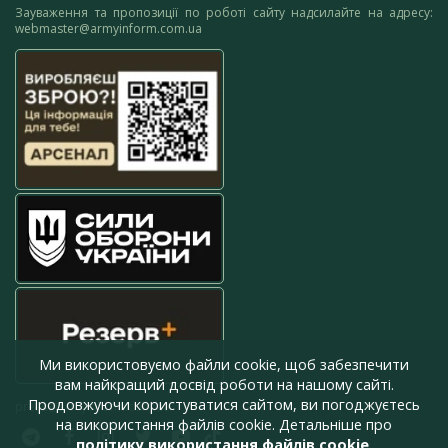
Зауваження та пропозиції по роботі сайту надсилайте на адресу:
webmaster@armyinform.com.ua
Ми використовуємо файли cookie, щоб забезпечити
вам найкращий досвід роботи на нашому сайті.
Продовжуючи користуватися сайтом, ви погоджуєтесь
press@armyinform.com.ua
на використання файлів cookie. Детальніше про
політику використання файлів cookie
.