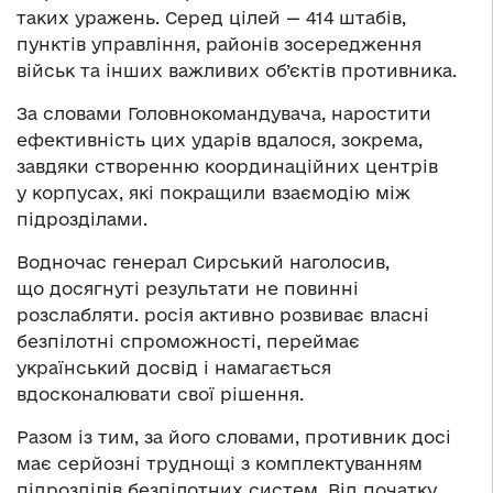
таких уражень. Серед цілей — 414 штабів,
пунктів управління, районів зосередження
військ та інших важливих об’єктів противника.
За словами Головнокомандувача, наростити
ефективність цих ударів вдалося, зокрема,
завдяки створенню координаційних центрів
у корпусах, які покращили взаємодію між
підрозділами.
Водночас генерал Сирський наголосив,
що досягнуті результати не повинні
розслабляти. росія активно розвиває власні
безпілотні спроможності, переймає
український досвід і намагається
вдосконалювати свої рішення.
Разом із тим, за його словами, противник досі
має серйозні труднощі з комплектуванням
підрозділів безпілотних систем. Від початку