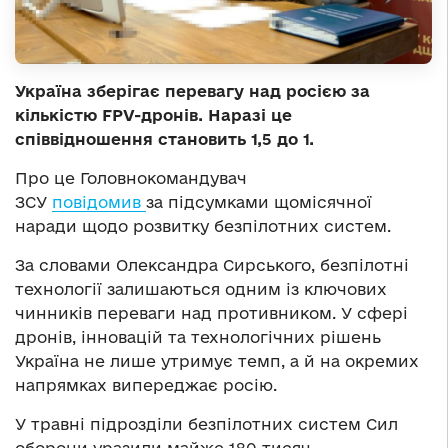
Україна зберігає перевагу над росією за
кількістю FPV-дронів. Наразі це
співвідношення становить 1,5 до 1.
Про це Головнокомандувач
ЗСУ
повідомив
за підсумками щомісячної
наради щодо розвитку безпілотних систем.
За словами Олександра Сирського, безпілотні
технології залишаються одним із ключових
чинників переваги над противником. У сфері
дронів, інновацій та технологічних рішень
Україна не лише утримує темп, а й на окремих
напрямках випереджає росію.
У травні підрозділи безпілотних систем Сил
оборони уразили майже 180 тисяч