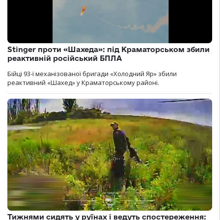
Stinger проти «Шахеда»: під Краматорськом збили
реактивній російський БПЛА
Бійці 93-ї механізованої бригади «Холодний Яр» збили
реактивний «Шахед» у Краматорському районі.
Тижнями сидять у руїнах і ведуть спостереження: