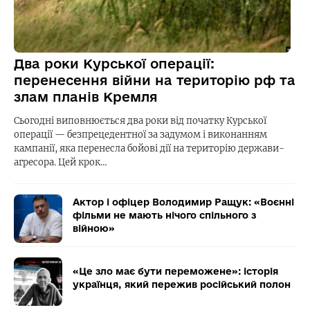
Два роки Курської операції:
перенесення війни на територію рф та
злам планів Кремля
Сьогодні виповнюється два роки від початку Курської
операції — безпрецедентної за задумом і виконанням
кампанії, яка перенесла бойові дії на територію держави-
агресора. Цей крок…
Актор і офіцер Володимир Ращук: «Воєнні
фільми не мають нічого спільного з
війною»
«Це зло має бути переможене»: історія
українця, який пережив російський полон