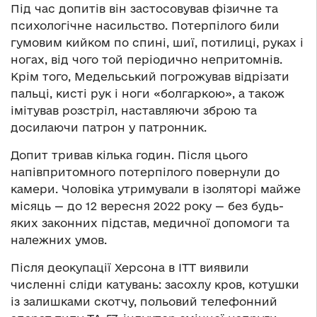
Під час допитів він застосовував фізичне та
психологічне насильство. Потерпілого били
гумовим кийком по спині, шиї, потилиці, руках і
ногах, від чого той періодично непритомнів.
Крім того, Медельський погрожував відрізати
пальці, кисті рук і ноги «болгаркою», а також
імітував розстріл, наставляючи зброю та
досилаючи патрон у патронник.
Допит тривав кілька годин. Після цього
напівпритомного потерпілого повернули до
камери. Чоловіка утримували в ізоляторі майже
місяць — до 12 вересня 2022 року —
без будь-
яких законних підстав, медичної допомоги та
належних умов.
Після деокупації Херсона в ІТТ виявили
численні сліди катувань: засохлу кров, котушки
із залишками скотчу, польовий телефонний