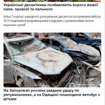
Українські десантники позбавляють ворога живої
сили, провізії та пального
Бійці 7 корпус швидкого реагування десантно-штурмових військ
ЗСУ поділилися видовищними кадрами з ураженнями низки
ворожих цілей.
На Запоріжжі росіяни завдали удару по
рятувальниках, а на Одещині пошкодили автобус з
дітьми