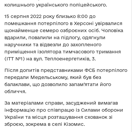
колишнього українського поліцейського.
15 серпня 2022 року близько 8:00 до
помешкання потерпілого в Херсоні увірвалися
щонайменше семеро озброєних осіб. Чоловіка
вдарили, повалили на підлогу, одягнули
наручники та відвезли до захопленого
приміщення ізолятора тимчасового тримання
(ІТТ №1) на вул. Теплоенергетиків, 3.
Після допитів представниками ФСБ потерпілого
передали Медельському, який був без
балаклави, що дозволило запам’ятати його
обличчя.
За матеріалами справи, засуджений вимагав
інформацію про співпрацю із Силами оборони
України та місця розташування схованок зі
зброєю, зокрема в селі Кізомис.