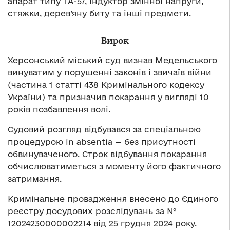
апарат типу ТА-57, індуктор змінної напруги,
стяжки, дерев’яну биту та інші предмети.
Вирок
Херсонський міський суд визнав Медельського
винуватим у порушенні законів і звичаїв війни
(частина 1 статті 438 Кримінального кодексу
України) та призначив покарання у вигляді 10
років позбавлення волі.
Судовий розгляд відбувався за спеціальною
процедурою in absentia — без присутності
обвинуваченого. Строк відбування покарання
обчислюватиметься з моменту його фактичного
затримання.
Кримінальне провадження внесено до Єдиного
реєстру досудових розслідувань за №
12024230000002214 від 25 грудня 2024 року.