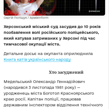
Сергій Поліщук / АрміяInform
Херсонський міський суд засудив до 10 років
позбавлення волі російського поліцейського,
який катував затриманих у Херсоні під час
тимчасової окупації міста.
Детальне досьє на окупанта оприлюднила
Книга катів українського народу
Хто засуджений
Медельський Олександр Геннадійович
(народився 3 листопада 1981 року) —
уродженець міста Боготол Красноярського
краю росії. Капітан поліції, працював
державним інспектором відділення технічного