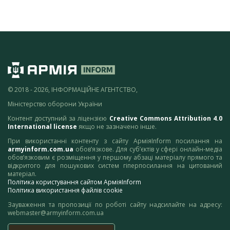
© 2018 - 2026, ІНФОРМАЦІЙНЕ АГЕНТСТВО,
Міністерство оборони України
Контент доступний за ліцензією
Creative Commons Attribution 4.0
International license
якщо не зазначено інше.
При використанні контенту з сайту АрміяInform посилання на
armyinform.com.ua
обов’язкове. Для суб’єктів у сфері онлайн-медіа
обов’язковим є розміщення у першому абзаці матеріалу прямого та
відкритого для пошукових систем гіперпосилання на цитований
матеріал.
Політика користування сайтом АрміяInform
Політика використання файлів cookie
Зауваження та пропозиції по роботі сайту надсилайте на адресу:
webmaster@armyinform.com.ua