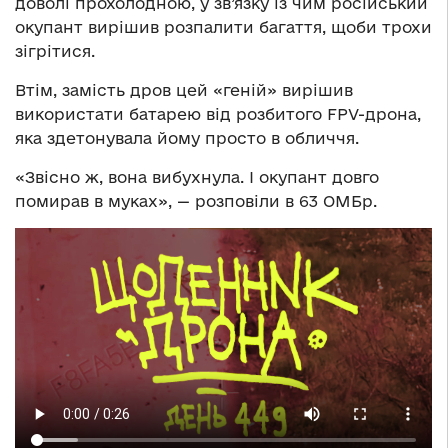
доволі прохолодною, у зв’язку із чим російський
окупант вирішив розпалити багаття, щоби трохи
зігрітися.
Втім, замість дров цей «геній» вирішив
використати батарею від розбитого FPV-дрона,
яка здетонувала йому просто в обличчя.
«Звісно ж, вона вибухнула. І окупант довго
помирав в муках», — розповіли в 63 ОМБр.