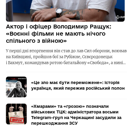
Актор і офіцер Володимир Ращук:
«Воєнні фільми не мають нічого
спільного з війною»
У перші дні вторгнення він став до лав Сил оборони, воював
на Київщині, пройшов бої за Рубіжне, Сєвєродонецьк
і Бахмут, командував ротою батальйону «Свобода», а нині…
«Це зло має бути переможене»: історія
українця, який пережив російський полон
«Хмарами» та «грозою» позначали
військових ТЦК: адміністратора восьми
Telegram-груп на Черкащині засудили за
перешкоджання ЗСУ