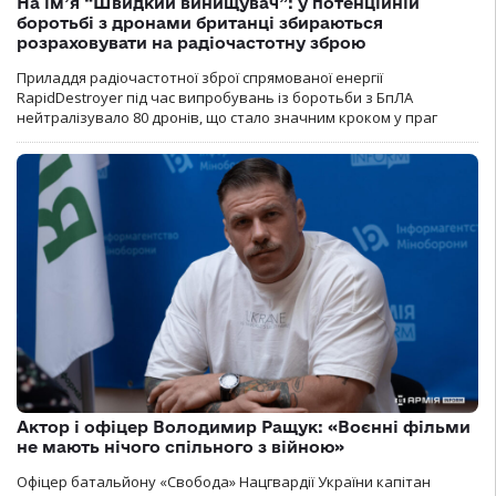
На ім’я “Швидкий винищувач”: у потенційній
боротьбі з дронами британці збираються
розраховувати на радіочастотну зброю
Приладдя радіочастотної зброї спрямованої енергії
RapidDestroyer під час випробувань із боротьби з БпЛА
нейтралізувало 80 дронів, що стало значним кроком у праг
Актор і офіцер Володимир Ращук: «Воєнні фільми
не мають нічого спільного з війною»
Офіцер батальйону «Свобода» Нацгвардії України капітан