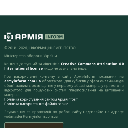
© 2018 - 2026, ІНФОРМАЦІЙНЕ АГЕНТСТВО,
Міністерство оборони України
Контент доступний за ліцензією
Creative Commons Attribution 4.0
International license
якщо не зазначено інше.
При використанні контенту з сайту АрміяInform посилання на
armyinform.com.ua
обов’язкове. Для суб’єктів у сфері онлайн-медіа
обов’язковим є розміщення у першому абзаці матеріалу прямого та
відкритого для пошукових систем гіперпосилання на цитований
матеріал.
Політика користування сайтом АрміяInform
Політика використання файлів cookie
Зауваження та пропозиції по роботі сайту надсилайте на адресу:
webmaster@armyinform.com.ua