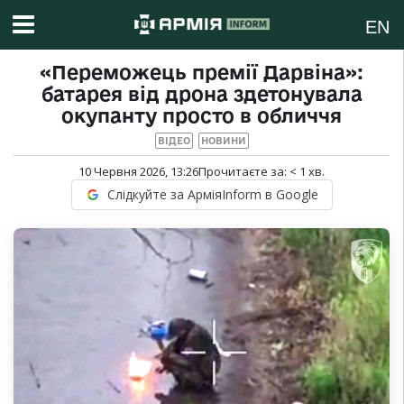
EN
«Переможець премії Дарвіна»:
батарея від дрона здетонувала
окупанту просто в обличчя
ВІДЕО
НОВИНИ
10 Червня 2026, 13:26
Прочитаєте за:
< 1
хв.
Слідкуйте за АрміяInform в Google