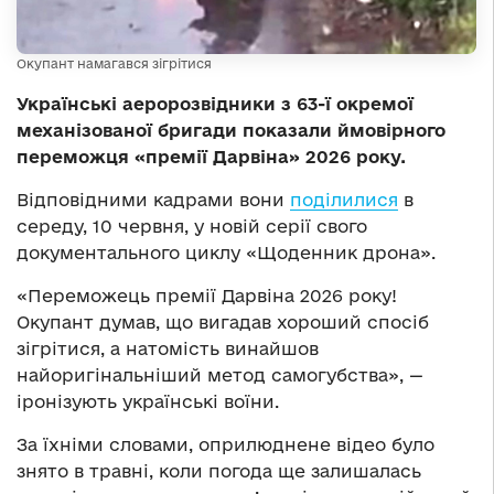
Окупант намагався зігрітися
Українські аеророзвідники з 63-ї окремої
механізованої бригади показали ймовірного
переможця «премії Дарвіна» 2026 року.
Відповідними кадрами вони
поділилися
в
середу, 10 червня, у новій серії свого
документального циклу «Щоденник дрона».
«Переможець премії Дарвіна 2026 року!
Окупант думав, що вигадав хороший спосіб
зігрітися, а натомість винайшов
найоригінальніший метод самогубства», —
іронізують українські воїни.
За їхніми словами, оприлюднене відео було
знято в травні, коли погода ще залишалась