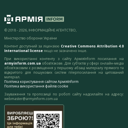
© 2018 - 2026, ІНФОРМАЦІЙНЕ АГЕНТСТВО,
Міністерство оборони України
Контент доступний за ліцензією
Creative Commons Attribution 4.0
International license
якщо не зазначено інше.
При використанні контенту з сайту АрміяInform посилання на
armyinform.com.ua
обов’язкове. Для суб’єктів у сфері онлайн-медіа
обов’язковим є розміщення у першому абзаці матеріалу прямого та
відкритого для пошукових систем гіперпосилання на цитований
матеріал.
Політика користування сайтом АрміяInform
Політика використання файлів cookie
Зауваження та пропозиції по роботі сайту надсилайте на адресу:
webmaster@armyinform.com.ua