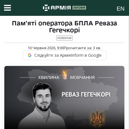
EN
Памʼяті оператора БПЛА Реваза
Гегечкорі
НОВИНИ
10 Червня 2026, 9:00
Прочитаєте за:
3
хв.
Слідкуйте за АрміяInform в Google