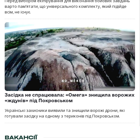
Перед вибором екіпірування для виконання бойових завдань
варто пам’ятати, що універсального комплекту, який підійде
всім, не існує.
Засідка не спрацювала: «Омега» знищила ворожих
«ждунів» під Покровськом
Українські захисники виявили та знищили ворожі дрони, які
готували засідку на одному з териконів під Покровськом.
ВАКАНСІЇ