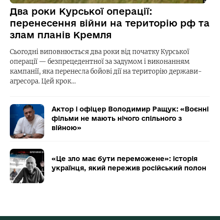
Два роки Курської операції:
перенесення війни на територію рф та
злам планів Кремля
Сьогодні виповнюється два роки від початку Курської
операції — безпрецедентної за задумом і виконанням
кампанії, яка перенесла бойові дії на територію держави-
агресора. Цей крок…
Актор і офіцер Володимир Ращук: «Воєнні
фільми не мають нічого спільного з
війною»
«Це зло має бути переможене»: історія
українця, який пережив російський полон