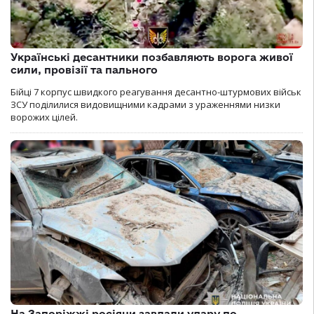
Українські десантники позбавляють ворога живої
сили, провізії та пального
Бійці 7 корпус швидкого реагування десантно-штурмових військ
ЗСУ поділилися видовищними кадрами з ураженнями низки
ворожих цілей.
На Запоріжжі росіяни завдали удару по