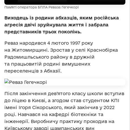
Памʼяті оператора БПЛА Реваза Гегечкорі
Виходець із родини абхазців, яким російська
агресія двічі зруйнувала життя і забрала
представників трьох поколінь.
Реваз народився 4 лютого 1997 року
на Житомирщині. Зростав у селі Краснобірка
Радомишльського району в дружній
та працьовитій родині вимушених
переселенців з Абхазії.
Після закінчення дев’ятого класу школи вступив
до ліцею в Києві, а згодом став студентом КПІ
імені Ігоря Сікорського, який закінчив у 2022
році. Навчався на кафедрі біотехніки та
інженерії. Виробничу практику проходив на
Київському заводі шампанських вин