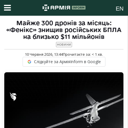
EN
Майже 300 дронів за місяць:
«Фенікс» знищив російських БПЛА
на близько $11 мільйонів
НОВИНИ
10 Червня 2026, 13:44
Прочитаєте за:
< 1
хв.
Слідкуйте за АрміяInform в Google