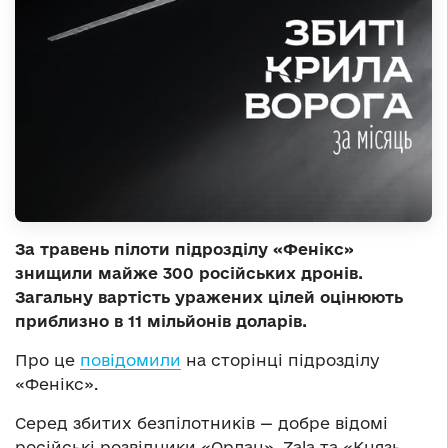
За травень пілоти підрозділу «Фенікс»
знищили майже 300 російських дронів.
Загальну вартість уражених цілей оцінюють
приблизно в 11 мільйонів доларів.
Про це
повідомили
на сторінці підрозділу
«Фенікс».
Серед збитих безпілотників — добре відомі
російські розвідники «Орлан», Zala та «Князь