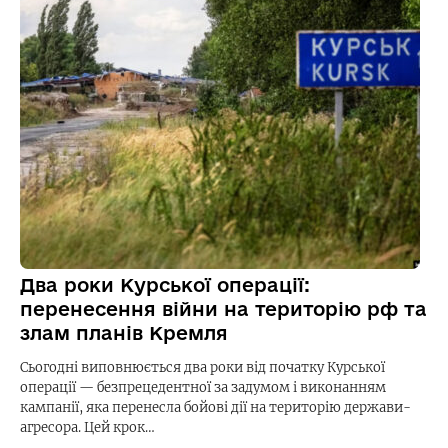
Два роки Курської операції:
перенесення війни на територію рф та
злам планів Кремля
Сьогодні виповнюється два роки від початку Курської
операції — безпрецедентної за задумом і виконанням
кампанії, яка перенесла бойові дії на територію держави-
агресора. Цей крок…