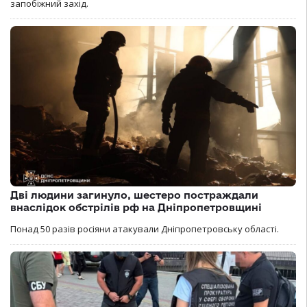
запобіжний захід.
Дві людини загинуло, шестеро постраждали
внаслідок обстрілів рф на Дніпропетровщині
Понад 50 разів росіяни атакували Дніпропетровську області.