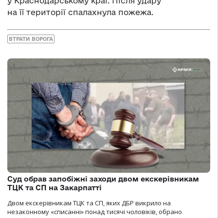
у Краснодарському краї. Після удару
на її території спалахнула пожежа.
ВТРАТИ ВОРОГА
Суд обрав запобіжні заходи двом екскерівникам
ТЦК та СП на Закарпатті
Двом екскерівникам ТЦК та СП, яких ДБР викрило на
незаконному «списанні» понад тисячі чоловіків, обрано