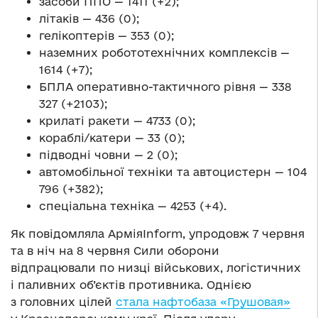
засоби ППО — 1411 (+2);
літаків — 436 (0);
гелікоптерів — 353 (0);
наземних робототехнічних комплексів —
1614 (+7);
БПЛА оперативно-тактичного рівня — 338
327 (+2103);
крилаті ракети — 4733 (0);
кораблі/катери — 33 (0);
підводні човни — 2 (0);
автомобільної техніки та автоцистерн — 104
796 (+382);
спеціальна техніка — 4253 (+4).
Як повідомляла АрміяInform, упродовж 7 червня
та в ніч на 8 червня Сили оборони
відпрацювали по низці військових, логістичних
і паливних об’єктів противника. Однією
з головних цілей
стала нафтобаза «Грушовая»