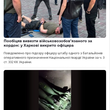
Пообіцяв вивезти військовозобов’язаного за
кордон: у Харкові викрито офіцера
Повідомлено про підозру офіцеру штабу одного з батальйонів
оперативного призначення Національної гвардії України за ч. 3
ст. 332 КК України.