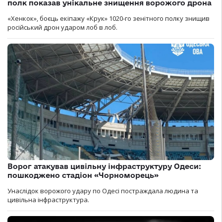
полк показав унікальне знищення ворожого дрона
«Хенкок», боєць екіпажу «Крук» 1020-го зенітного полку знищив
російський дрон ударом лоб в лоб.
Ворог атакував цивільну інфраструктуру Одеси:
пошкоджено стадіон «Чорноморець»
Унаслідок ворожого удару по Одесі постраждала людина та
цивільна інфраструктура.