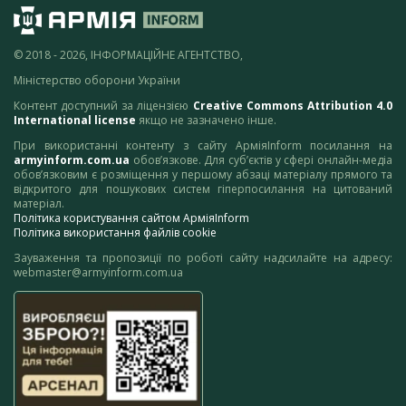
© 2018 - 2026, ІНФОРМАЦІЙНЕ АГЕНТСТВО,
Міністерство оборони України
Контент доступний за ліцензією
Creative Commons Attribution 4.0
International license
якщо не зазначено інше.
При використанні контенту з сайту АрміяInform посилання на
armyinform.com.ua
обов’язкове. Для суб’єктів у сфері онлайн-медіа
обов’язковим є розміщення у першому абзаці матеріалу прямого та
відкритого для пошукових систем гіперпосилання на цитований
матеріал.
Політика користування сайтом АрміяInform
Політика використання файлів cookie
Зауваження та пропозиції по роботі сайту надсилайте на адресу:
webmaster@armyinform.com.ua