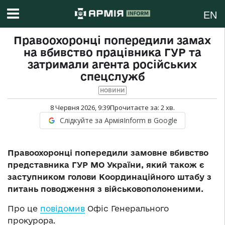
EN
Правоохоронці попередили замах
на вбивство працівника ГУР та
затримали агента російських
спецслужб
НОВИНИ
8 Червня 2026, 9:39
Прочитаєте за:
2
хв.
Слідкуйте за АрміяInform в Google
Правоохоронці попередили замовне вбивство
представника ГУР МО України, який також є
заступником голови Координаційного штабу з
питань поводження з військовополоненими.
Про це
повідомив
Офіс Генерального
прокурора.