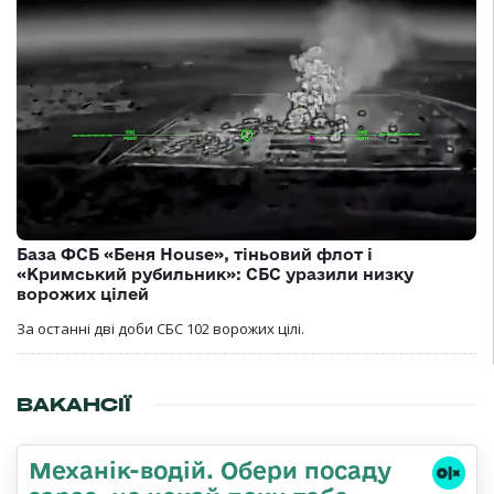
База ФСБ «Беня House», тіньовий флот і
«Кримський рубильник»: СБС уразили низку
ворожих цілей
За останні дві доби СБС 102 ворожих цілі.
ВАКАНСІЇ
Механік-водій. Обери посаду