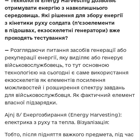
— Технологія Energy Harvesting дозволяє
отримувати енергію з навколишнього
середовища. Які рішення для збору енергії
з кінетики руху солдата (п’єзоелементи
в підошвах, екзоскелетні генератори) вже
проходять тестування?
—
Розглядаючи питання засобів генерації або
рекуперації енергії, яку виділяє або генерує
військовослужбовець, то тут основною
технологією на сьогодні є саме використання
екзоскелетів як елементів посилення
можливостей і розширення спектру завдань
для військовослужбовця. Як фактичний елемент
власної підзарядки.
Ajnj 8/ Енергозбирання (Energy Harvesting):
електрика з руху та тепла. Візуалізація:
Тобто, після підняття важкого предмета, під час