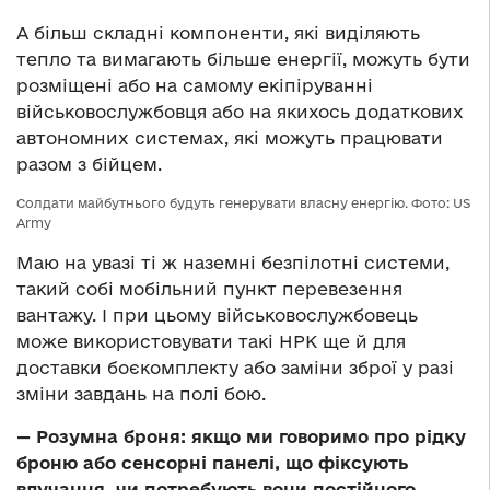
А більш складні компоненти, які виділяють
тепло та вимагають більше енергії, можуть бути
розміщені або на самому екіпіруванні
військовослужбовця або на якихось додаткових
автономних системах, які можуть працювати
разом з бійцем.
Солдати майбутнього будуть генерувати власну енергію. Фото: US
Army
Маю на увазі ті ж наземні безпілотні системи,
такий собі мобільний пункт перевезення
вантажу. І при цьому військовослужбовець
може використовувати такі НРК ще й для
доставки боєкомплекту або заміни зброї у разі
зміни завдань на полі бою.
— Розумна броня: якщо ми говоримо про рідку
броню або сенсорні панелі, що фіксують
влучання, чи потребують вони постійного