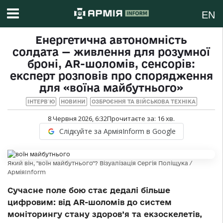
EN
Енергетична автономність
солдата — живлення для розумної
броні, AR-шоломів, сенсорів:
експерт розповів про спорядження
для «воїна майбутнього»
ІНТЕРВ`Ю
НОВИНИ
ОЗБРОЄННЯ ТА ВІЙСЬКОВА ТЕХНІКА
8 Червня 2026, 6:32
Прочитаєте за:
16
хв.
Слідкуйте за АрміяInform в Google
Який він, "воїн майбутнього"? Візуалізація Сергія Поліщука /
АрміяInform
Сучасне поле бою стає дедалі більше
цифровим: від AR-шоломів до систем
моніторингу стану здоров’я та екзоскелетів,