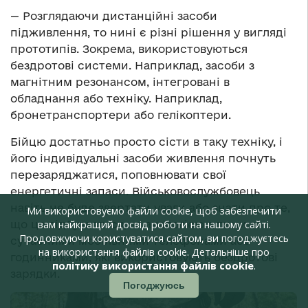
— Розглядаючи дистанційні засоби
підживлення, то нині є різні рішення у вигляді
прототипів. Зокрема, використовуються
бездротові системи. Наприклад, засоби з
магнітним резонансом, інтегровані в
обладнання або техніку. Наприклад,
бронетранспортери або гелікоптери.
Бійцю достатньо просто сісти в таку техніку, і
його індивідуальні засоби живлення почнуть
перезаряджатися, поповнювати свої
енергетичні запаси. Військовослужбовець
навіть не буде звертати уваги або знати про те,
Ми використовуємо файли cookie, щоб забезпечити
що це відбувається, за аналогією з тими ж
вам найкращий досвід роботи на нашому сайті.
Продовжуючи користуватися сайтом, ви погоджуєтесь
сучасними мобільними телефонами або
на використання файлів cookie. Детальніше про
годинниками, які використовують бездротові
політику використання файлів cookie
.
зарядки.
Погоджуюсь