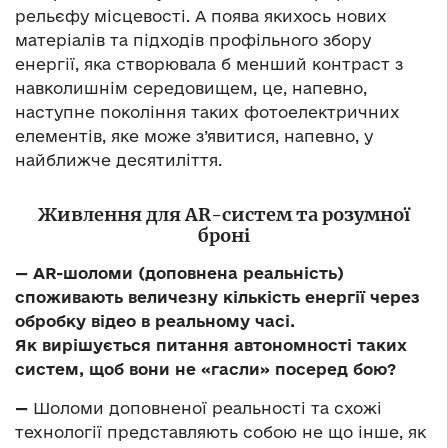
рельєфу місцевості. А поява якихось нових
матеріалів та підходів профільного збору
енергії, яка створювала б менший контраст з
навколишнім середовищем, це, напевно,
наступне покоління таких фотоелектричних
елементів, яке може з’явитися, напевно, у
найближче десятиліття.
Живлення для AR-систем та розумної
броні
— AR-шоломи (доповнена реальність)
споживають величезну кількість енергії через
обробку відео в реальному часі.
Як вирішується питання автономності таких
систем, щоб вони не «гасли» посеред бою?
—
Шоломи доповненої реальності та схожі
технології представляють собою не що інше, як