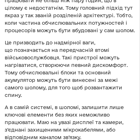
працювати не більш ніж пару годин, що в
цілому є недостатнім. Тому головний підхід тут
якраз у так званій розділеній архітектурі. Тобто,
коли частина обчислювальних потужностей і
процесорів можуть бути вбудовані у сам шолом.
Це призводить до надмірної ваги,
що позначається на передчасній втомі
військовослужбовця. Такі пристрої можуть
нагріватися, створюючи певний дискомфорт.
Тому обчислювальні блоки та основний
акумулятор можуть бути винесені за межі
самого шолому, для того щоб розвантажити
спину.
А в самій системі, в шоломі, залишити лише
ключові елементи без яких неможливо
працювати. Маю на увазі дисплеї та камери,
з’єднані захищеними мікрокабелями, або
відповідним каналом зв’язку.