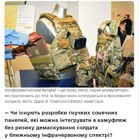
Конформні носимі батареї — це тонкі, легкі, гнучкі акумулятори,
які прилягають до тіла та бездоганно інтегруються в бронежилет
солдата. Фото: Едрік В. Томпсон/CERDEC Армії США
— Чи існують розробки гнучких сонячних
панелей, які можна інтегрувати в камуфляж
без ризику демаскування солдата
у ближньому інфрачервоному спектрі?