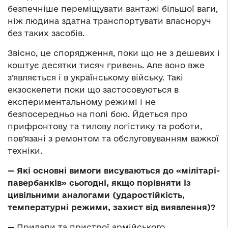
безпечніше переміщувати вантажі більшої ваги,
ніж людина здатна транспортувати власноруч
без таких засобів.
Звісно, це спорядження, поки що не з дешевих і
коштує десятки тисяч гривень. Але воно вже
з’являється і в українському війську. Такі
екзоскелети поки що застосовуються в
експериментальному режимі і не
безпосередньо на полі бою. Йдеться про
прифронтову та тилову логістику та роботи,
пов’язані з ремонтом та обслуговуванням важкої
техніки.
— Які основні вимоги висуваються до «мілітарі-
павербанків» сьогодні, якщо порівняти із
цивільними аналогами (ударостійкість,
температурні режими, захист від виявлення)?
—
Прилади та пристрої армійського