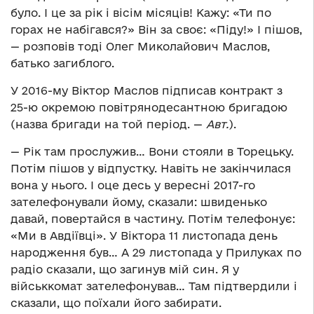
було. І це за рік і вісім місяців! Кажу: «Ти по
горах не набігався?» Він за своє: «Піду!» І пішов,
— розповів тоді Олег Миколайович Маслов,
батько загиблого.
У 2016-му Віктор Маслов підписав контракт з
25-ю окремою повітрянодесантною бригадою
(назва бригади на той період. —
Авт.
).
— Рік там прослужив… Вони стояли в Торецьку.
Потім пішов у відпустку. Навіть не закінчилася
вона у нього. І оце десь у вересні 2017-го
зателефонували йому, сказали: швиденько
давай, повертайся в частину. Потім телефонує:
«Ми в Авдіївці». У Віктора 11 листопада день
народження був… А 29 листопада у Прилуках по
радіо сказали, що загинув мій син. Я у
військкомат зателефонував… Там підтвердили і
сказали, що поїхали його забирати.