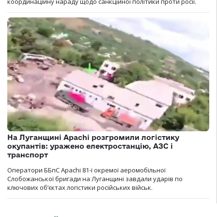
координаційну нараду щодо санкційної політики проти росії.
На Луганщині Apachi розгромили логістику
окупантів: уражено електростанцію, АЗС і
транспорт
Оператори ББпС Apachi 81-ї окремої аеромобільної
Слобожанської бригади на Луганщині завдали ударів по
ключових об’єктах логістики російських військ.