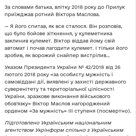
За словами батька, влітку 2018 року до Прилук
приїжджав ротний Віктора Маслова.
— Я його спитав, як все сталося. Він розповів,
що було бойове зіткнення, у кулеметника
заклинив кулемет. Віктор віддав йому свій
автомат і почав лагодити кулемет. І тільки його
зробив, як ворожий снайпер вистрілив…
Указом Президента України № 42/2018 від 26
лютого 2018 року «за особисту мужність і
самовіддані дії, виявлені у захисті державного
суверенітету та територіальної цілісності
України, зразкове виконання військового
обов’язку» Віктор Маслов нагороджений
орденом «За мужність» III ступеня (посмертно).
Підготовлено Українським національним
агентством Укрінформ спільно з Українським