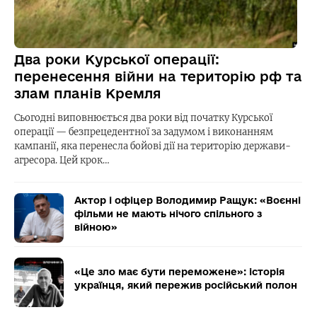
Два роки Курської операції:
перенесення війни на територію рф та
злам планів Кремля
Сьогодні виповнюється два роки від початку Курської
операції — безпрецедентної за задумом і виконанням
кампанії, яка перенесла бойові дії на територію держави-
агресора. Цей крок…
Актор і офіцер Володимир Ращук: «Воєнні
фільми не мають нічого спільного з
війною»
«Це зло має бути переможене»: історія
українця, який пережив російський полон