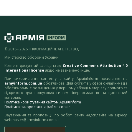
© 2018 - 2026, ІНФОРМАЦІЙНЕ АГЕНТСТВО,
Міністерство оборони України
Контент доступний за ліцензією
Creative Commons Attribution 4.0
International license
якщо не зазначено інше.
При використанні контенту з сайту АрміяInform посилання на
armyinform.com.ua
обов’язкове. Для суб’єктів у сфері онлайн-медіа
обов’язковим є розміщення у першому абзаці матеріалу прямого та
відкритого для пошукових систем гіперпосилання на цитований
матеріал.
Політика користування сайтом АрміяInform
Політика використання файлів cookie
Зауваження та пропозиції по роботі сайту надсилайте на адресу:
webmaster@armyinform.com.ua