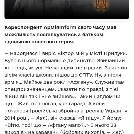
Кореспондент АрміяInform свого часу мав
можливість поспілкуватись з батьком
і донькою полеглого героя.
— Народився і виріс Віктор мій у місті Прилуки.
Було в нього нормальне дитинство. Звичайний
хлопець, як усі. Не кращий, не гірший. Закінчив
вісім класів школи, пішов до СПТУ. Ну, а після —
армія… Майже два роки «Афгану». Служив там
спецпризначенцем. Сказати по правді, з тієї
війни він так і «не вийшов». Такий надлом чи
що… Жив, працював, усе гаразд. А коли
почалося (російська збройна агресія в Україні у
2014 році, —
Авт.
), він сказав: «Я піду». Я йому:
«Вітю, тобі що — Афгану мало?..» В нього 28
виходів «на караван» (бойових виходів. —
Авт.
)