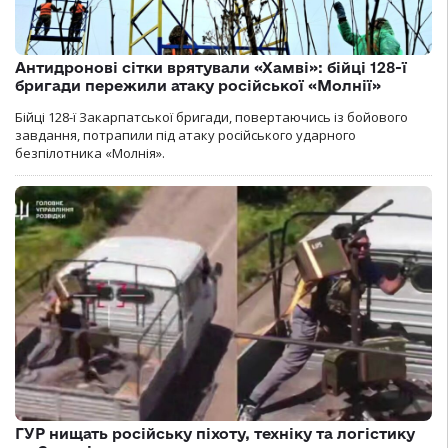
Антидронові сітки врятували «Хамві»: бійці 128-ї
бригади пережили атаку російської «Молнії»
Бійці 128-ї Закарпатської бригади, повертаючись із бойового
завдання, потрапили під атаку російського ударного
безпілотника «Молнія».
ГУР нищать російську піхоту, техніку та логістику