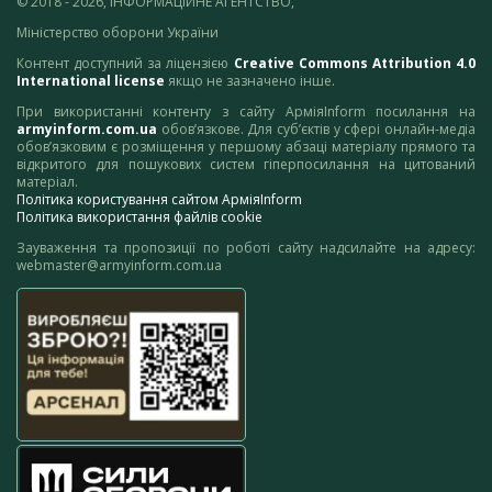
© 2018 - 2026, ІНФОРМАЦІЙНЕ АГЕНТСТВО,
Міністерство оборони України
Контент доступний за ліцензією
Creative Commons Attribution 4.0
International license
якщо не зазначено інше.
При використанні контенту з сайту АрміяInform посилання на
armyinform.com.ua
обов’язкове. Для суб’єктів у сфері онлайн-медіа
обов’язковим є розміщення у першому абзаці матеріалу прямого та
відкритого для пошукових систем гіперпосилання на цитований
матеріал.
Політика користування сайтом АрміяInform
Політика використання файлів cookie
Зауваження та пропозиції по роботі сайту надсилайте на адресу:
webmaster@armyinform.com.ua