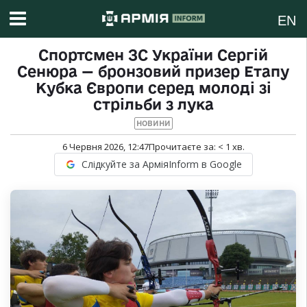
EN
Спортсмен ЗС України Сергій
Сенюра — бронзовий призер Етапу
Кубка Європи серед молоді зі
стрільби з лука
НОВИНИ
6 Червня 2026, 12:47
Прочитаєте за:
< 1
хв.
Слідкуйте за АрміяInform в Google