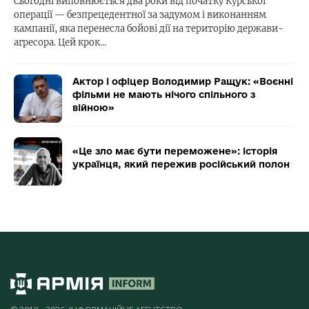
Сьогодні виповнюється два роки від початку Курської
операції — безпрецедентної за задумом і виконанням
кампанії, яка перенесла бойові дії на територію держави-
агресора. Цей крок…
Актор і офіцер Володимир Ращук: «Воєнні
фільми не мають нічого спільного з
війною»
«Це зло має бути переможене»: історія
українця, який пережив російський полон