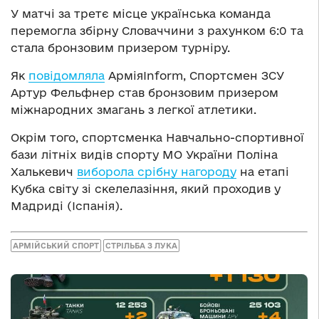
У матчі за третє місце українська команда
перемогла збірну Словаччини з рахунком 6:0 та
стала бронзовим призером турніру.
Як
повідомляла
АрміяInform, Спортсмен ЗСУ
Артур Фельфнер став бронзовим призером
міжнародних змагань з легкої атлетики.
Окрім того, спортсменка Навчально-спортивної
бази літніх видів спорту МО України Поліна
Халькевич
виборола срібну нагороду
на етапі
Кубка світу зі скелелазіння, який проходив у
Мадриді (Іспанія).
АРМІЙСЬКИЙ СПОРТ
СТРІЛЬБА З ЛУКА