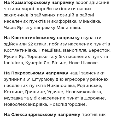
На Краматорському напрямку
ворог здійснив
чотири марні спроби витіснити наших
захисників із займаних позицій в районі
населених пунктів Никифорівка, Міньківка,
Часів Яр та у напрямку Малинівки.
На Костянтинівському напрямку
окупанти
здійснили 22 атаки, поблизу населених пунктів
Костянтинівка, Плещіївка, Іванопілля, Бересток,
Русин Яр, Торецьке та у бік населених пунктів
Іллінівка, Кучерів Яр, Вільне, Нове Шахове.
На Покровському напрямку
наші захисники
зупинили 31 штурмову дію агресора у районах
населених пунктів Никанорівка, Родинське,
Котлине, Гришине, Удачне, Новомиколаївка,
Муравка та у бік населених пунктів Дорожнє,
Новоолександрівка, Новопідгороднє.
На Олександрівському напрямку
противник