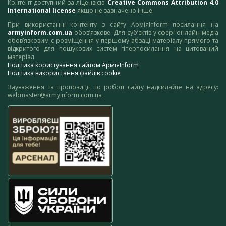
Контент доступний за ліцензією
Creative Commons Attribution 4.0
International license
якщо не зазначено інше.
При використанні контенту з сайту АрміяInform посилання на
armyinform.com.ua
обов’язкове. Для суб’єктів у сфері онлайн-медіа
обов’язковим є розміщення у першому абзаці матеріалу прямого та
відкритого для пошукових систем гіперпосилання на цитований
матеріал.
Політика користування сайтом АрміяInform
Політика використання файлів cookie
Зауваження та пропозиції по роботі сайту надсилайте на адресу:
webmaster@armyinform.com.ua