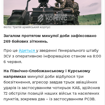
Фото: Третій армійський корпус
Загалом протягом минулої доби зафіксовано
269 бойових зіткнень.
Про це
йдеться
у зведенні Генерального штабу
ЗСУ з оперативною інформацією станом на 8:00
6 червня.
На Північно-Слобожанському і Курському
напрямках
минулої доби відбулося три
боєзіткнення, агресор завдав трьох авіаційних
ударів із застосуванням чотирьох КАБ, здійснив
72 обстріли позицій наших військ та населених
пунктів, зокрема два – із застосуванням РСЗВ.