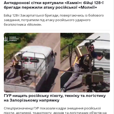
Антидронові сітки врятували «Хамві»: бійці 128-ї
бригади пережили атаку російської «Молнії»
Бійці 128-ї Закарпатської бригади, повертаючись із бойового
завдання, потрапили під атаку російського ударного
безпілотника «Молнія».
ГУР нищать російську піхоту, техніку та логістику
на Запорізькому напрямку
Спецпризначенці ГУР показали кадри знищення російської
піхоти, артилерії, транспорту, дронів та логістичних об’єктів на