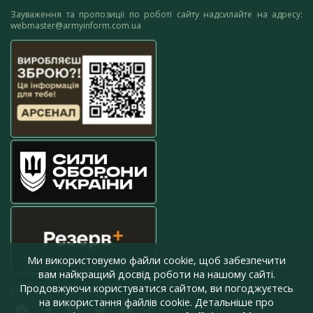
Зауваження та пропозиції по роботі сайту надсилайте на адресу:
webmaster@armyinform.com.ua
Ми використовуємо файли cookie, щоб забезпечити
вам найкращий досвід роботи на нашому сайті.
Продовжуючи користуватися сайтом, ви погоджуєтесь
press@armyinform.com.ua
на використання файлів cookie. Детальніше про