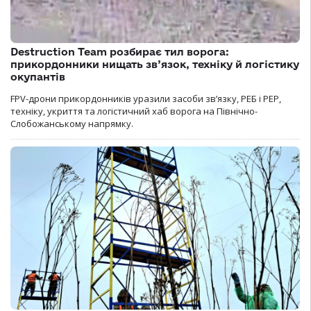
Destruction Team розбирає тил ворога:
прикордонники нищать зв’язок, техніку й логістику
окупантів
FPV-дрони прикордонників уразили засоби зв’язку, РЕБ і РЕР,
техніку, укриття та логістичний хаб ворога на Північно-
Слобожанському напрямку.