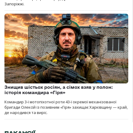
Запоріжжі.
Знищив шістьох росіян, а сімох взяв у полон:
історія командира «Гіря»
Командир 3-ї мотопіхотної роти 43-ї окремої механізованої
бригади Олексій із позивним «Гіря» захищає Харківщину — край,
де народився та виріс.
ВАКАНСІЇ