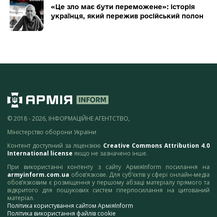
«Це зло має бути переможене»: історія
українця, який пережив російський полон
© 2018 - 2026, ІНФОРМАЦІЙНЕ АГЕНТСТВО,
Міністерство оборони України
Контент доступний за ліцензією
Creative Commons Attribution 4.0
International license
якщо не зазначено інше.
При використанні контенту з сайту АрміяInform посилання на
armyinform.com.ua
обов’язкове. Для суб’єктів у сфері онлайн-медіа
обов’язковим є розміщення у першому абзаці матеріалу прямого та
відкритого для пошукових систем гіперпосилання на цитований
матеріал.
Політика користування сайтом АрміяInform
Політика використання файлів cookie