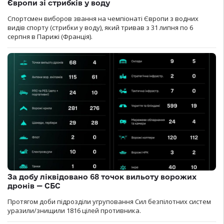
Європи зі стрибків у воду
Спортсмен виборов звання на чемпіонаті Європи з водних
видів спорту (стрибки у воду), який тривав з 31 липня по 6
серпня в Парижі (Франція).
За добу ліквідовано 68 точок вильоту ворожих
дронів — СБС
Протягом доби підрозділи угруповання Сил безпілотних систем
уразили/знищили 1816 цілей противника.