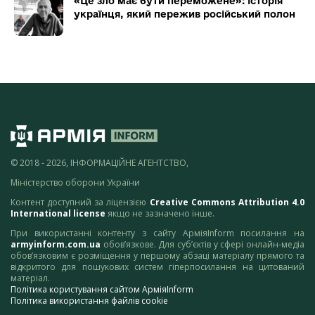
«Це зло має бути переможене»: історія
українця, який пережив російський полон
© 2018 - 2026, ІНФОРМАЦІЙНЕ АГЕНТСТВО,
Міністерство оборони України
Контент доступний за ліцензією
Creative Commons Attribution 4.0
International license
якщо не зазначено інше.
При використанні контенту з сайту АрміяInform посилання на
armyinform.com.ua
обов’язкове. Для суб’єктів у сфері онлайн-медіа
обов’язковим є розміщення у першому абзаці матеріалу прямого та
відкритого для пошукових систем гіперпосилання на цитований
матеріал.
Політика користування сайтом АрміяInform
Політика використання файлів cookie