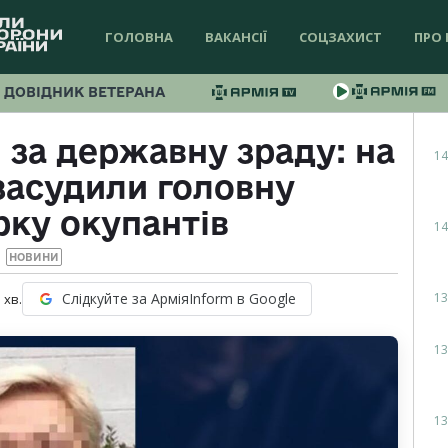
ГОЛОВНА
ВАКАНСІЇ
СОЦЗАХИСТ
ПРО 
ДОВІДНИК ВЕТЕРАНА
я за державну зраду: на
14
засудили головну
рку окупантів
14
НОВИНИ
13
Слідкуйте за АрміяInform в Google
1
хв.
13
13