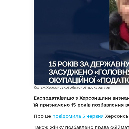
Колаж Херсонської обласної прокуратури
Експодатківицю з Херсонщини визнан
їй призначено 15 років позбавлення в
Про це
повідомила 5 червня
Херсонськ
Також жінку позбавлено права обійма