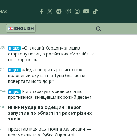
НАС
ENGLISH
:39
«Сталевий Кордон» знищив
ВІДЕО
стартову позицію російських «Молній» та
інші ворожі цілі
:11
«Ледь говорить російською»:
ВІДЕО
полонений окупант із Туви благає не
повертати його до рф
:54
Рій «Баракуд» зірвав ротацію
ВІДЕО
противника, знищивши ворожий десант
:30
Нічний удар по Одещині: ворог
запустив по області 11 ракет різних
типів
:11
Представниця ЗСУ Поліна Халькевич —
переможницею Кубка Європи зі