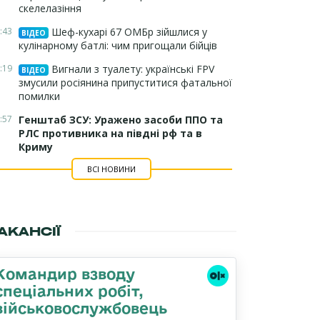
скелелазіння
:43
Шеф-кухарі 67 ОМБр зійшлися у
ВІДЕО
кулінарному батлі: чим пригощали бійців
:19
Вигнали з туалету: українські FPV
ВІДЕО
змусили росіянина припуститися фатальної
помилки
:57
Генштаб ЗСУ: Уражено засоби ППО та
РЛС противника на півдні рф та в
Криму
ВСІ НОВИНИ
АКАНСІЇ
Командир взводу
спеціальних робіт,
військовослужбовець