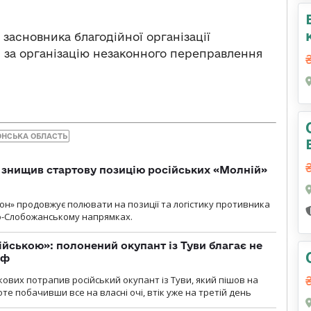
 засновника благодійної організації
 за організацію незаконного переправлення
ОНСЬКА ОБЛАСТЬ
 знищив стартову позицію російських «Молній»
н» продовжує полювати на позиції та логістику противника
но-Слобожанському напрямках.
ійською»: полонений окупант із Туви благає не
рф
кових потрапив російський окупант із Туви, який пішов на
те побачивши все на власні очі, втік уже на третій день