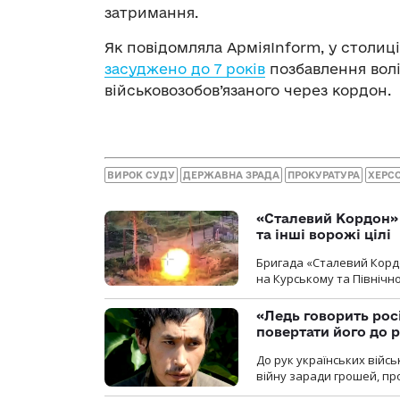
затримання.
Як повідомляла АрміяInform, у столиці
засуджено до 7 років
позбавлення волі
військовозобов’язаного через кордон.
ВИРОК СУДУ
ДЕРЖАВНА ЗРАДА
ПРОКУРАТУРА
ХЕРС
«Сталевий Кордон»
та інші ворожі цілі
Бригада «Сталевий Кордо
на Курському та Північ
«Ледь говорить рос
повертати його до 
До рук українських війсь
війну заради грошей, про