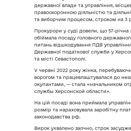
державної влади та управління, місце
правоохоронною діяльністю та діяльні
та виборчим процесом, строком на 3 
Прокурори у суді довели, що 57-річн
обіймала посаду головного державного
питань відшкодування ПДВ управління
Державної податкової служби у Херсо
та місті Севастополі.
У червні 2022 року жінка, перебуваючи
ворогом та працевлаштувалася до нез
окупантами, — стала «начальником от
службы Херсонской области».
На цій посаді вона приймала управлін
розмір та нараховувала заробітну плат
законодавства рф.
Вирок ухвалено заочно, строк засудже