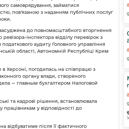
вого самоврядування, займатися
стю, пов’язаною з наданням публічних послуг
роки.
а засуджена до повномасштабного вторгнення
 ревізора-інспектора відділу перевірок з
 податкового аудиту Головного управління
нській області, Автономній Республіці Крим
 в Херсоні, погодилась на співпрацю з
аконного органу влади, створеного
дела — главным бухгалтером Налоговой
ські та кадрові рішення, встановлювала
у працівникам у відповідності до
на відбуватиме після її фактичного