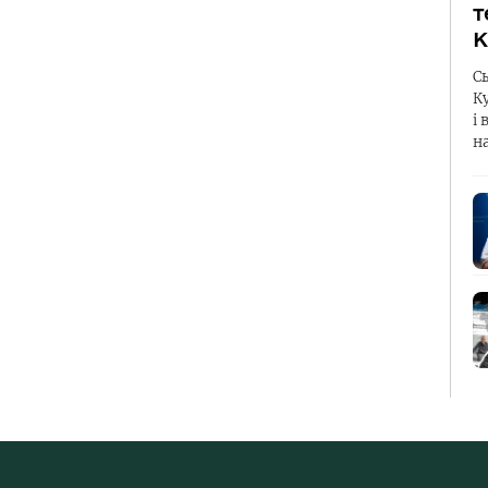
т
К
С
К
і 
н