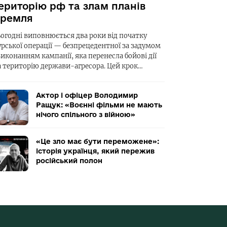
ериторію рф та злам планів
ремля
ьогодні виповнюється два роки від початку
урської операції — безпрецедентної за задумом
виконанням кампанії, яка перенесла бойові дії
а територію держави-агресора. Цей крок…
Актор і офіцер Володимир
Ращук: «Воєнні фільми не мають
нічого спільного з війною»
«Це зло має бути переможене»:
історія українця, який пережив
російський полон