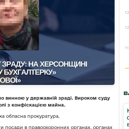
12
12
11
В
о винною у державній зраді. Вироком суду
олі з конфіскацією майна.
а обласна прокуратура.
ти посади в правоохоронних органах, органах