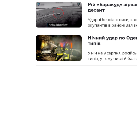
Рій «Баракуд» зірв
десант
Ударні безпілотники, за
окупантів в районі Залі
Нічний удар по Одещ
типів
У ніч на 9 серпня, росій
типів, у тому числі й бал