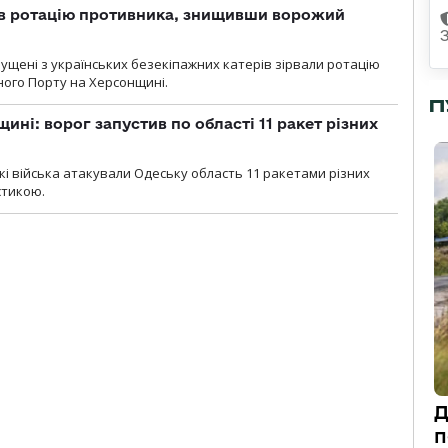
ав ротацію противника, знищивши ворожий
пущені з українських безекіпажних катерів зірвали ротацію
зного Порту на Херсонщині.
П
ині: ворог запустив по області 11 ракет різних
ські війська атакували Одеську область 11 ракетами різних
істикою.
Д
п