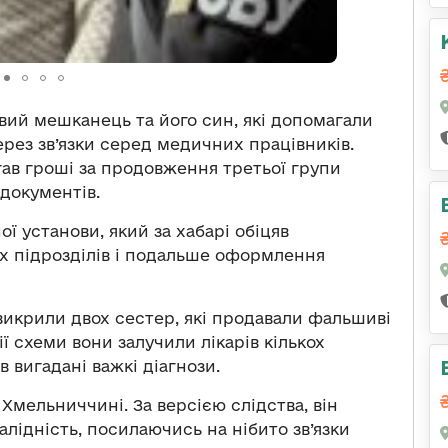
вий мешканець та його син, які допомагали
рез зв’язки серед медичних працівників.
гав гроші за продовження третьої групи
 документів.
ї установи, який за хабарі обіцяв
х підрозділів і подальше оформлення
икрили двох сестер, які продавали фальшиві
ії схеми вони залучили лікарів кількох
в вигадані важкі діагнози.
Хмельниччині. За версією слідства, він
алідність, посилаючись на нібито зв’язки