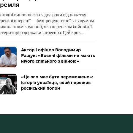
ремля
ьогодні виповнюється два роки від початку
урської операції — безпрецедентної за задумом
виконанням кампанії, яка перенесла бойові дії
а територію держави-агресора. Цей крок…
Актор і офіцер Володимир
Ращук: «Воєнні фільми не мають
нічого спільного з війною»
«Це зло має бути переможене»:
історія українця, який пережив
російський полон