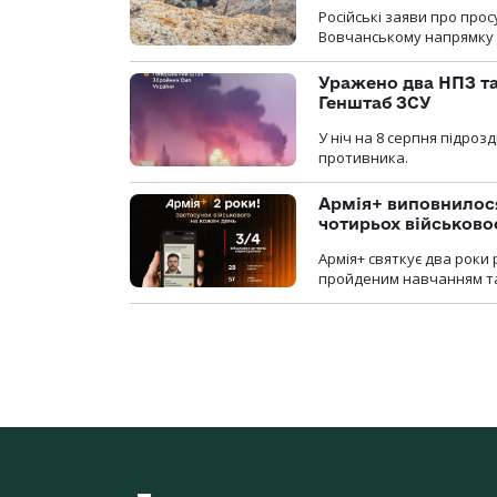
Російські заяви про про
Вовчанському напрямку о
Уражено два НПЗ та
Генштаб ЗСУ
У ніч на 8 серпня підроз
противника.
Армія+ виповнилося
чотирьох військов
Армія+ святкує два роки 
пройденим навчанням та