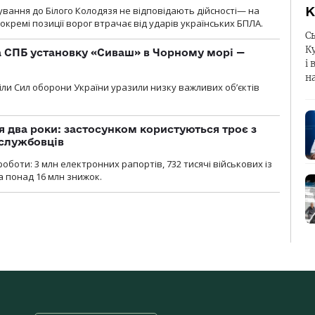
К
сування до Білого Колодязя не відповідають дійсності— на
кремі позиції ворог втрачає від ударів українських БПЛА.
С
К
 СПБ установку «Сиваш» в Чорному морі —
і 
н
діли Сил оборони України уразили низку важливих об’єктів
 два роки: застосунком користуються троє з
ослужбовців
роботи: 3 млн електронних рапортів, 732 тисячі військових із
 понад 16 млн знижок.