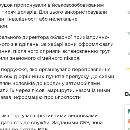
рудок пропонували військовозобов’язаним
0 тисяч доларів. Для цього використовували
10
ні інвалідності або нелегальне
он.
10
рального директора обласної психіатрично-
дного з відділень. За хабарі вони оформлювали
ання, після чого сприяли встановленню груп
10
чили знайомого сімейного лікаря.
 подружжя, яке організувало переправлення
 в обхід офіційних пунктів пропуску. До схеми
авляли чоловіків до кордону автомобілями
ли їх через лісові маршрути. Разом із ними
В
давав інформацію про блокпости
, яка торгувала фіктивними висновками
идатність до служби. За даними СБУ, вона
дили до складу ВЛК.