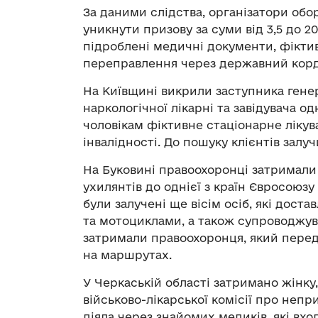
За даними слідства, організатори обо
уникнути призову за суми від 3,5 до 2
підроблені медичні документи, фіктив
переправлення через державний корд
На Київщині викрили заступника гене
наркологічної лікарні та завідувача о
чоловікам фіктивне стаціонарне лікув
інвалідності. До пошуку клієнтів залу
На Буковині правоохоронці затримали
ухилянтів до однієї з країн Євросоюзу
були залучені ще вісім осіб, які дост
та мотоциклами, а також супроводжува
затримали правоохоронця, який пере
на маршрутах.
У Черкаській області затримано жінку
військово-лікарської комісії про непр
діяла через знайомих медиків, які вхо