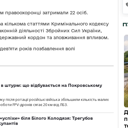
м правоохоронці затримали 22 осіб.
за кількома статтями Кримінального кодексу
П
конній діяльності Збройних Сил України,
 державний кордон та зловживання впливом.
дев’яти років позбавлення волі
 в штурм: що відбувається на Покровському
 після ротації російські війська збільшили кількість малих
оботи FPV-дронів сягає 20 км від ЛБЗ.
Д
«успіхи» біля Білого Колодязя: Трегубов
п
купантів
т