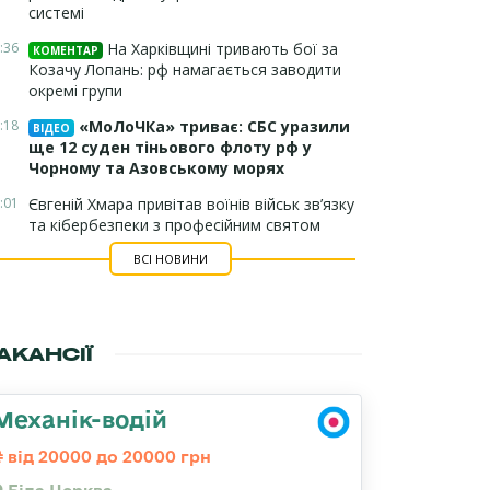
системі
:36
На Харківщині тривають бої за
КОМЕНТАР
Козачу Лопань: рф намагається заводити
окремі групи
:18
«МоЛоЧКа» триває: СБС уразили
ВІДЕО
ще 12 суден тіньового флоту рф у
Чорному та Азовському морях
:01
Євгеній Хмара привітав воїнів військ зв’язку
та кібербезпеки з професійним святом
ВСІ НОВИНИ
АКАНСІЇ
Механік-водій
від 20000 до 20000 грн