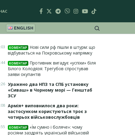
НАС
ENGLISH
:03
Нові сили рф пішли в штурм: що
КОМЕНТАР
відбувається на Покровському напрямку
:44
Противник вигадує «успіхи» біля
КОМЕНТАР
Білого Колодязя: Трегубов спростував
заяви окупантів
:26
Уражено два НПЗ та СПБ установку
«Сиваш» в Чорному морі — Генштаб
ЗСУ
:08
Армія+ виповнилося два роки:
застосунком користуються троє з
чотирьох військовослужбовців
:55
«Їм сумно і боляче»: чому
КОМЕНТАР
росіяни заздрять українській військовій