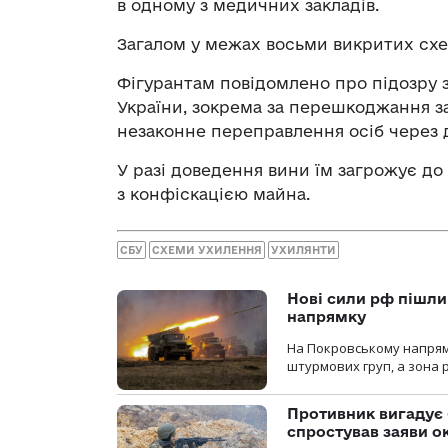
в одному з медичних закладів.
Загалом у межах восьми викритих схе
Фігурантам повідомлено про підозру 
України, зокрема за перешкоджання за
незаконне переправлення осіб через
У разі доведення вини їм загрожує до 
з конфіскацією майна.
СБУ
СХЕМИ УХИЛЕННЯ
УХИЛЯНТИ
Нові сили рф пішли
напрямку
На Покровському напрямку
штурмових груп, а зона р
Противник вигадує 
спростував заяви о