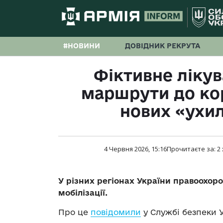
#НОВИНИ
ДОВІДНИК РЕКРУТА
Фіктивне лікува
маршрути до кор
нових «ухи
4 Червня 2026, 15:16
Прочитаєте за:
2
У різних регіонах України правоохоро
мобілізації.
Про це
повідомили
у Службі безпеки У