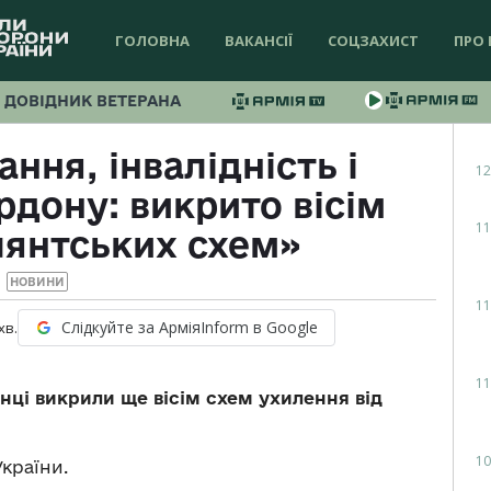
ГОЛОВНА
ВАКАНСІЇ
СОЦЗАХИСТ
ПРО 
ДОВІДНИК ВЕТЕРАНА
ння, інвалідність і
12
дону: викрито вісім
11
лянтських схем»
НОВИНИ
11
Слідкуйте за АрміяInform в Google
хв.
11
нці викрили ще вісім схем ухилення від
10
країни.