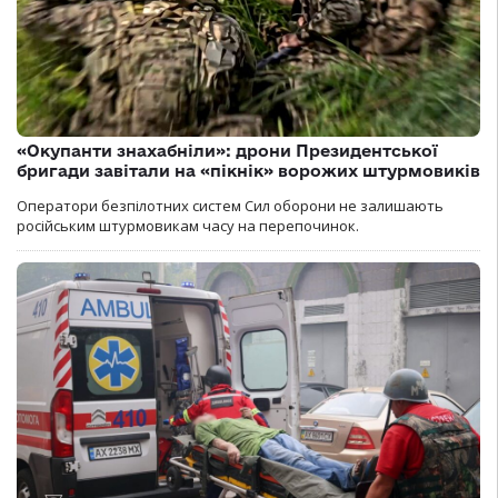
«Окупанти знахабніли»: дрони Президентської
бригади завітали на «пікнік» ворожих штурмовиків
Оператори безпілотних систем Сил оборони не залишають
російським штурмовикам часу на перепочинок.