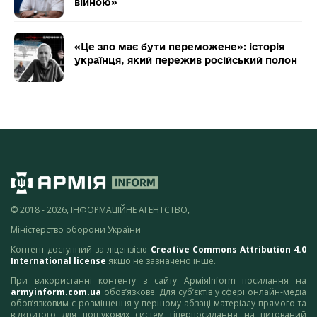
війною»
«Це зло має бути переможене»: історія
українця, який пережив російський полон
© 2018 - 2026, ІНФОРМАЦІЙНЕ АГЕНТСТВО,
Міністерство оборони України
Контент доступний за ліцензією
Creative Commons Attribution 4.0
International license
якщо не зазначено інше.
При використанні контенту з сайту АрміяInform посилання на
armyinform.com.ua
обов’язкове. Для суб’єктів у сфері онлайн-медіа
обов’язковим є розміщення у першому абзаці матеріалу прямого та
відкритого для пошукових систем гіперпосилання на цитований