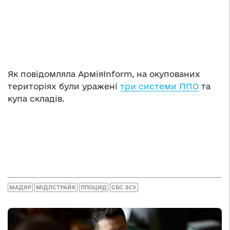
Як повідомляла АрміяInform, на окупованих
територіях були уражені
три системи ППО
та
купа складів.
МАДЯР
МІДЛСТРАЙК
ППОЦИД
СБС ЗСУ