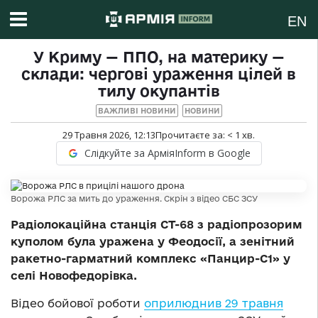
EN
У Криму — ППО, на материку —
склади: чергові ураження цілей в
тилу окупантів
ВАЖЛИВІ НОВИНИ
НОВИНИ
29 Травня 2026, 12:13
Прочитаєте за:
< 1
хв.
Слідкуйте за АрміяInform в Google
Ворожа РЛС за мить до ураження. Скрін з відео СБС ЗСУ
Радіолокаційна станція СТ-68 з радіопрозорим
куполом була уражена у Феодосії, а зенітний
ракетно-гарматний комплекс «Панцир-С1» у
селі Новофедорівка.
Відео бойової роботи
оприлюднив 29 травня