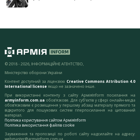
© 2018 - 2026, ІНФОРМАЦІЙНЕ АГЕНТСТВО,
Міністерство оборони України
Контент доступний за ліцензією
Creative Commons Attribution 4.0
International license
якщо не зазначено інше.
При використанні контенту з сайту АрміяInform посилання на
armyinform.com.ua
обов’язкове. Для суб’єктів у сфері онлайн-медіа
обов’язковим є розміщення у першому абзаці матеріалу прямого та
відкритого для пошукових систем гіперпосилання на цитований
матеріал.
Політика користування сайтом АрміяInform
Політика використання файлів cookie
Зауваження та пропозиції по роботі сайту надсилайте на адресу:
webmaster@armyinform.com.ua