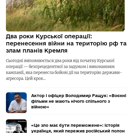
Два роки Курської операції:
перенесення війни на територію рф та
злам планів Кремля
Сьогодні виповнюється два роки від початку Курської
операції — безпрецедентної за задумом і виконанням
кампанії, яка перенесла бойові дії на територію держави-
агресора. Цей крок…
Актор і офіцер Володимир Ращук: «Воєнні
фільми не мають нічого спільного з
війною»
«Це зло має бути переможене»: історія
українця, який пережив російський полон