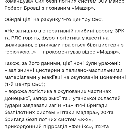
командувач Сил безпілотних систем ЗСУ майор
Роберт Бровді з позивним «Мадяр».
Обидві цілі на рахунку 1-го центру СБС.
«Не затишно в оперативній глибині ворогу. ЗРК
та РЛС горять, фуро-логістика у квесті на
виживання, сірниками граються біля цистерн з
горючкою…» — прокоментував відео «Мадяр».
Також, за його даними, цієї ночі були уражені:
– залізничні цистерни з паливно-мастильними
матеріалами у Макіївці на окупованій Донеччині
(1-й центр СБС);
– ворожа логістика в окупованих частинах
Донецької, Запорізької та Луганської областей
(удари завдавали загін «13» 414-ї бригади
безпілотних систем «Птахи Мадяра», 20-та
бригада безпілотних систем «К-2»,
прикордонний підрозділ «Фенікс», 412-та